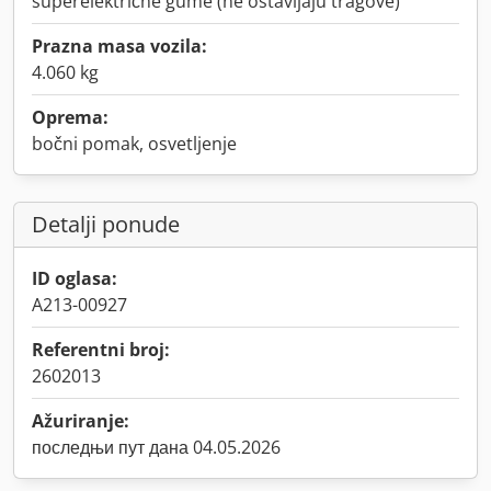
superelektrične gume (ne ostavljaju tragove)
Prazna masa vozila:
4.060 kg
Oprema:
bočni pomak, osvetljenje
Detalji ponude
ID oglasa:
A213-00927
Referentni broj:
2602013
Ažuriranje:
последњи пут дана 04.05.2026