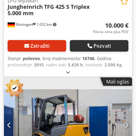
LPG viljuškari
Jungheinrich
TFG 425 S Triplex
5.000 mm
10.000 €
Nürtingen
1.032 km
Fiksna cena plus PDV
Zatražiti
Pozvati
Stanje:
polovno
, broj mašine/vozila:
16746
, Godina
proizvodnje:
2015
, radni sati:
5.820 h
, nosivost:
2.500 kg
,
visina dizanja:
5.000 mm
, slobodno podizanje:
1.750 mm
,
tačka opterećenja:
500 mm
, vrsta goriva:
gas
, tip jarma:
Mali oglas
triplex
, građevinska visina:
2.250 mm
, dužina viljuške:
1.200 mm
, dimenzija prednje gume:
205/27-10x12
,
dimenzija zadnje gume:
6.50-10
, ukupna težina:
4.374 kg
,
Oprema:
kabina
, 5049505 Serijski broj: FN491099
Dcjdpfxsx S S Dxo Aiksk