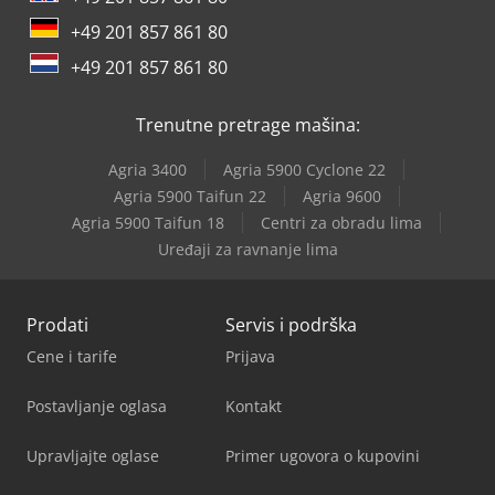
mm • Pneumatici: Puna guma • Model: TFG 425s • Tip
+49 201 857 861 80
kabine: Potpuna kabina – prednje, krovno i zadnje staklo +
+49 201 857 861 80
čelična vrata (amortizovana) Dedpfxoy Rqvqj Aikjck •
Oprema kabine: Sistem grejanja kabine, podesiv •
Osvetljenje: 4x radna svetla napred • Osvetljenje:
Trenutne pretrage mašina:
Rotaciono svetlo upozorenja • Osvetljenje: Bluespot zadnje
sigurnosno svetlo • Osvetljenje: Oprema po važećim
Agria 3400
Agria 5900 Cyclone 22
propisima • Priključak: Bočni pomerač
Agria 5900 Taifun 22
Agria 9600
Agria 5900 Taifun 18
Centri za obradu lima
Uređaji za ravnanje lima
Prodati
Servis i podrška
Cene i tarife
Prijava
Postavljanje oglasa
Kontakt
Upravljajte oglase
Primer ugovora o kupovini