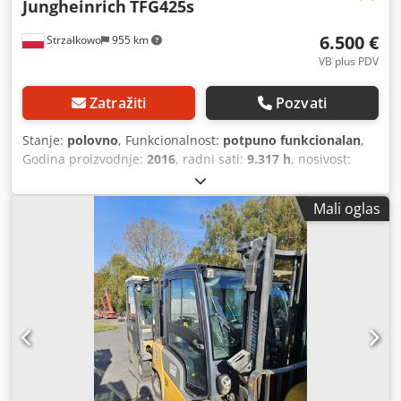
Jungheinrich
TFG425s
6.500 €
Strzałkowo
955 km
VB plus PDV
Zatražiti
Pozvati
Stanje:
polovno
, Funkcionalnost:
potpuno funkcionalan
,
Godina proizvodnje:
2016
, radni sati:
9.317 h
, nosivost:
2.500 kg
, visina dizanja:
4.700 mm
, vrsta goriva:
gas
, tip
jarma:
simpleks
, građevinska visina:
3.071 mm
, tip
Mali oglas
pogona:
Treibgas
, TNG viljuškari ISO klasa: ISO klasa 2 =
1.000 - 2.500 kg Tip jarbola: Standardni Stanje: Spreman za
upotrebu i potpuno funkcionalan Stanje Tehnički: dobro
Side shifter, pozicioniranje viljuške, 3. ventil, 4. ventil,
grejanje, puna kabina, Djdozc A Nfjpfx Aikjck