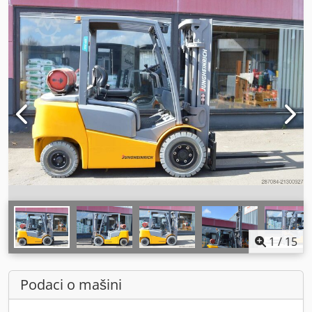
1
/
15
Podaci o mašini