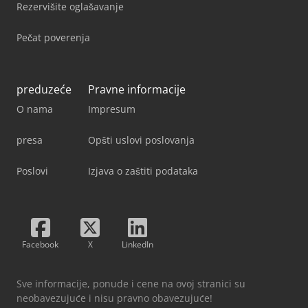
Rezervišite oglašavanje
Pečat poverenja
preduzeće
Pravne informacije
O nama
Impresum
presa
Opšti uslovi poslovanja
Poslovi
Izjava o zaštiti podataka
Facebook
X
LinkedIn
Sve informacije, ponude i cene na ovoj stranici su
neobavezujuće i nisu pravno obavezujuće!