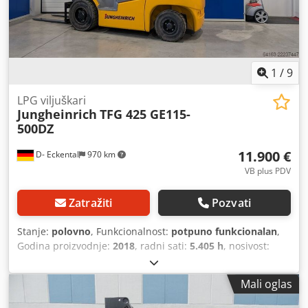
1
/
9
LPG viljuškari
Jungheinrich
TFG 425 GE115-
500DZ
11.900 €
D- Eckental
970 km
VB plus PDV
Zatražiti
Pozvati
Stanje:
polovno
, Funkcionalnost:
potpuno funkcionalan
,
Godina proizvodnje:
2018
, radni sati:
5.405 h
, nosivost:
2.500 kg
, visina dizanja:
5.000 mm
, slobodno podizanje:
1.700 mm
, vrsta goriva:
električni
, tip jarma:
triplex
,
Mali oglas
građevinska visina:
2.294 mm
, širina nosivog rama
viljuškara:
1.120 mm
, dužina viljuške:
1.150 mm
, prazna