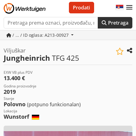
Prodati
Pretraga
/ ... / ID oglasa: A213-00927
Viljuškar
Jungheinrich
TFG 425
EXW VB plus PDV
13.400 €
Godina proizvodnje
2019
Stanje
Polovno
(potpuno funkcionalan)
Lokacija
Wunstorf