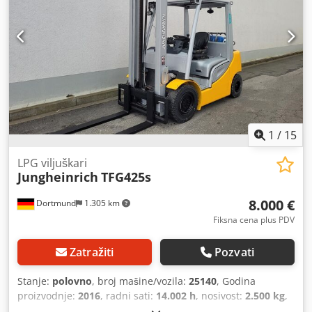
Aswmtzhjikok Tip jarbola: Dupleks Stanje: Nije spremno za
upotrebu Stanje Tehnički: loš Opis: Dodatni podaci na
zahtev Sideshifters, 3. Ventil, prednja radna svetla, grejač,
rešetka za zaštitu opterećenja, puna kabina, CE sertifikat,
rotirajući svetionik, brisači, sedište,
1
/
15
LPG viljuškari
Jungheinrich
TFG425s
8.000 €
Dortmund
1.305 km
Fiksna cena plus PDV
Zatražiti
Pozvati
Stanje:
polovno
, broj mašine/vozila:
25140
, Godina
proizvodnje:
2016
, radni sati:
14.002 h
, nosivost:
2.500 kg
,
visina dizanja:
4.300 mm
, vrsta goriva:
gas
, tip jarma: