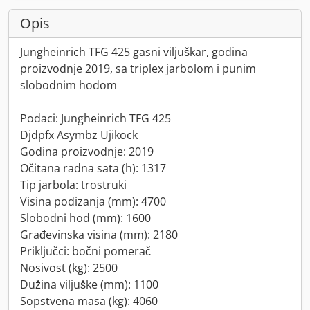
Opis
Jungheinrich TFG 425 gasni viljuškar, godina
proizvodnje 2019, sa triplex jarbolom i punim
slobodnim hodom
Podaci: Jungheinrich TFG 425
Djdpfx Asymbz Ujikock
Godina proizvodnje: 2019
Očitana radna sata (h): 1317
Tip jarbola: trostruki
Visina podizanja (mm): 4700
Slobodni hod (mm): 1600
Građevinska visina (mm): 2180
Priključci: bočni pomerač
Nosivost (kg): 2500
Dužina viljuške (mm): 1100
Sopstvena masa (kg): 4060