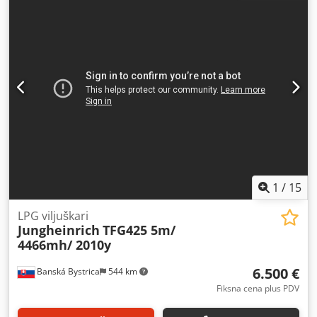
1
/
15
LPG viljuškari
Jungheinrich
TFG425 5m/
4466mh/ 2010y
6.500 €
Banská Bystrica
544 km
Fiksna cena plus PDV