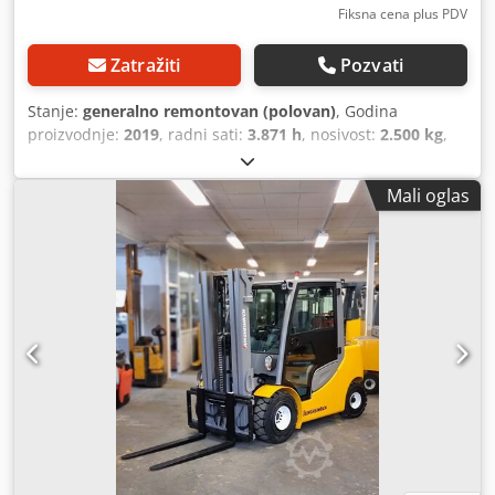
Fiksna cena plus PDV
Zatražiti
Pozvati
Stanje:
generalno remontovan (polovan)
, Godina
proizvodnje:
2019
, radni sati:
3.871 h
, nosivost:
2.500 kg
,
visina dizanja:
4.700 mm
, tačka opterećenja:
500 mm
,
vrsta goriva:
gas
, tip jarma:
triplex
, građevinska visina:
Mali oglas
2.150 mm
, dužina viljuške:
1.200 mm
, prazna masa vozila:
3.989 kg
, FRIEDMANN VILJUŠKARI – OBNOVLJENI OD
STRANE STRUČNJAKA. ZA PROFESIONALCE U RADU Naši
viljuškari se tehnički obnavljaju prema FEM-4.004 normi i
aktuelnim standardima bezbednosti – za maksimalan
kvalitet i vašu sigurnost. Od šasije do baterije, preko
pogonskog sklopa, kočnica, upravljanja i elektrike – svako
vozilo se temeljno proverava i servisira. ✅ Proizvedeno u
Nemačkoj – sa odgovornošću i preciznošću ✅ Stroga
tehnička provera ✅ Dostupno više od 400 vozila ✅
Transport širom sveta i carinsko posredovanje ✅ Servis i
rezervni delovi po fer cenama ✅ Lična podrška – i nakon
kupovine Testirajte na licu mesta i dobijte savet – pronaći