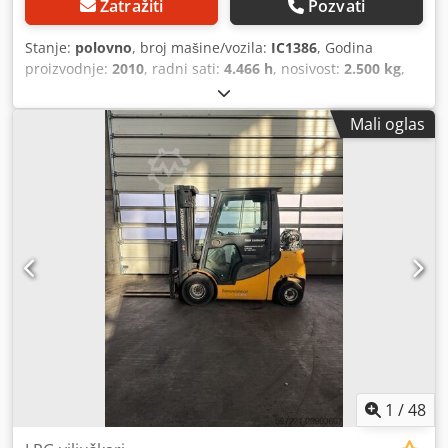
Zatražiti
Pozvati
Stanje:
polovno
, broj mašine/vozila:
IC1386
, Godina
proizvodnje:
2010
, radni sati:
4.466 h
, nosivost:
2.500 kg
,
visina dizanja:
5.000 mm
, vrsta goriva:
gas
, tip jarma:
triplex
, građevinska visina:
2.250 mm
, Oprema:
3.
Mali oglas
hidraulička funkcija
, 5159699 Dodsy Tr Tiepfx Aikeck
Serijski broj: FN402618 Moguć međunarodni transport /
Dostupna je međunarodna isporuka.
1
/
48