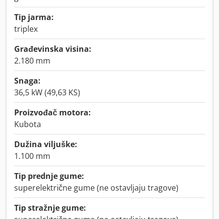
Tip jarma:
triplex
Građevinska visina:
2.180 mm
Snaga:
36,5 kW (49,63 KS)
Proizvođač motora:
Kubota
Dužina viljuške:
1.100 mm
Tip prednje gume:
superelektrične gume (ne ostavljaju tragove)
Tip stražnje gume: