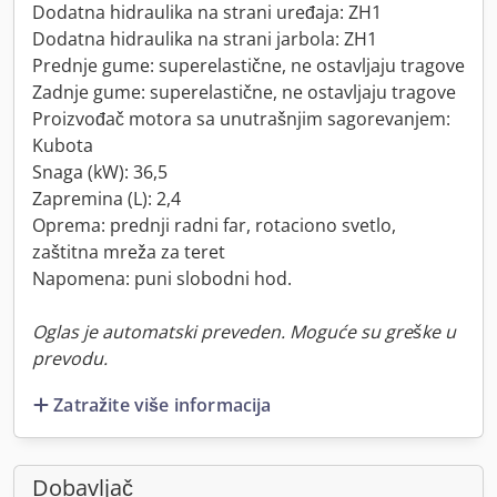
Dodatna hidraulika na strani uređaja: ZH1
Dodatna hidraulika na strani jarbola: ZH1
Prednje gume: superelastične, ne ostavljaju tragove
Zadnje gume: superelastične, ne ostavljaju tragove
Proizvođač motora sa unutrašnjim sagorevanjem:
Kubota
Snaga (kW): 36,5
Zapremina (L): 2,4
Oprema: prednji radni far, rotaciono svetlo,
zaštitna mreža za teret
Napomena: puni slobodni hod.
Oglas je automatski preveden. Moguće su greške u
prevodu.
Zatražite više informacija
Dobavljač