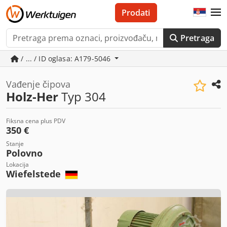
Prodati
Pretraga
/ ... / ID oglasa: A179-5046
Vađenje čipova
Holz-Her
Typ 304
Fiksna cena plus PDV
350 €
Stanje
Polovno
Lokacija
Wiefelstede