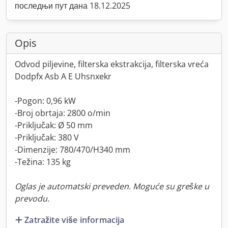
последњи пут дана 18.12.2025
Opis
Odvod piljevine, filterska ekstrakcija, filterska vreća
Dodpfx Asb A E Uhsnxekr
-Pogon: 0,96 kW
-Broj obrtaja: 2800 o/min
-Priključak: Ø 50 mm
-Priključak: 380 V
-Dimenzije: 780/470/H340 mm
-Težina: 135 kg
Oglas je automatski preveden. Moguće su greške u
prevodu.
Zatražite više informacija