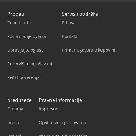
Prodati
Servis i podrška
Cene i tarife
Prijava
Postavljanje oglasa
Kontakt
Upravljajte oglase
Primer ugovora o kupovini
Rezervišite oglašavanje
Pečat poverenja
preduzeće
Pravne informacije
O nama
Impresum
presa
Opšti uslovi poslovanja