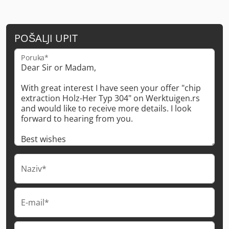
POŠALJI UPIT
Poruka*
Naziv*
E-mail*