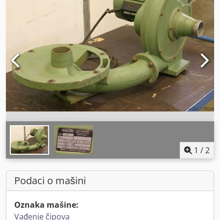
1
/
2
Podaci o mašini
Oznaka mašine:
Vađenje čipova