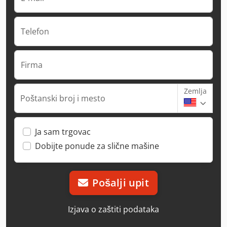
Telefon
Firma
Zemlja
Poštanski broj i mesto
Ja sam trgovac
Dobijte ponude za slične mašine
Pošalji upit
Izjava o zaštiti podataka