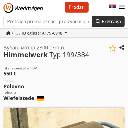
Prodati
Pretraga
/ ... / ID oglasa: A179-6948
Бубањ мотор 2800 o/min
Himmelwerk
Typ 199/384
Fiksna cena plus PDV
550 €
Stanje
Polovno
Lokacija
Wiefelstede