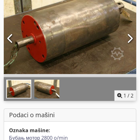
1
/
2
Podaci o mašini
Oznaka mašine:
Бубањ мотор 2800 o/min