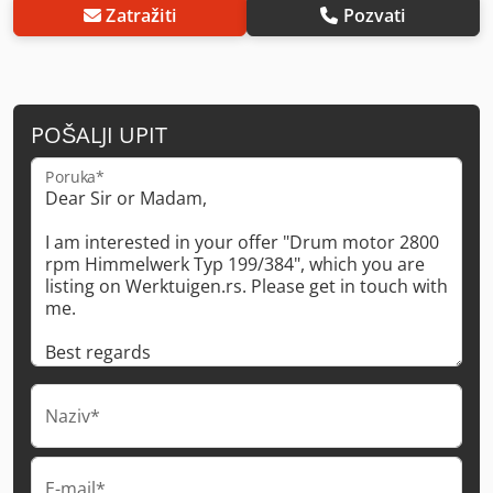
Zatražiti
Pozvati
POŠALJI UPIT
Poruka*
Naziv*
E-mail*