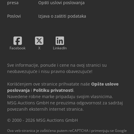
presa
Opšti uslovi poslovanja
Poslovi
Izjava o zaštiti podataka
Facebook
X
LinkedIn
Sve informacije, ponude i cene na ovoj stranici su
neobavezujuće i nisu pravno obavezujuće!
Korišćenjem ove stranice prihvatate naše
Opšte uslove
poslovanja
i
Politiku privatnosti
.
Navedene robne marke pripadaju svojim vlasnicima.
MSG Auctions GmbH ne preuzima odgovornost za sadržaj
povezanih eksternih internet stranica.
© 2000 - 2026 MSG Auctions GmbH
Ova veb-stranica je zaštićena putem reCAPTCHA i primenjuju se Google