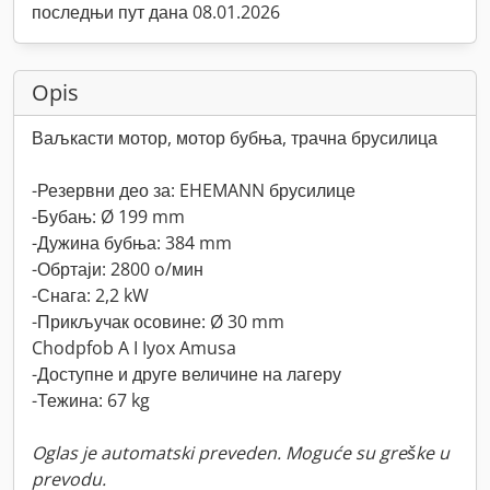
последњи пут дана 08.01.2026
Opis
Ваљкасти мотор, мотор бубња, трачна брусилица
-Резервни део за: EHEMANN брусилице
-Бубањ: Ø 199 mm
-Дужина бубња: 384 mm
-Обртаји: 2800 o/мин
-Снага: 2,2 kW
-Прикључак осовине: Ø 30 mm
Chodpfob A I Iyox Amusa
-Доступне и друге величине на лагеру
-Тежина: 67 kg
Oglas je automatski preveden. Moguće su greške u
prevodu.