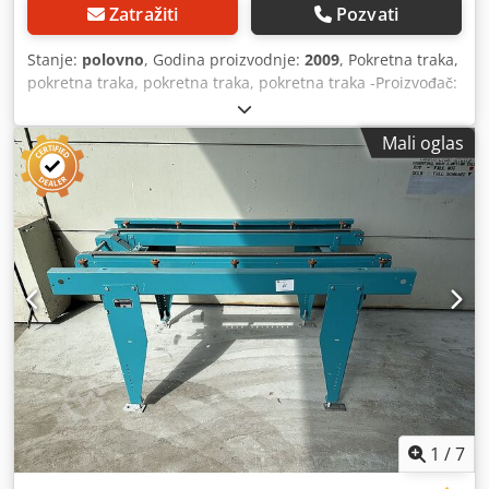
Zatražiti
Pozvati
Stanje:
polovno
, Godina proizvodnje:
2009
, Pokretna traka,
pokretna traka, pokretna traka, pokretna traka -Proizvođač:
Grenzebach, pokretna traka pokretne trake tipa ZFT -
Brzina: m/min -Dužina pokretne trake: 1400 mm -Razmak
Mali oglas
kaiša: 560 mm -Širina prenosa: 1000 mm -Vozi: SEW-
Eurodrive 0.18 kW 1380/71 rpm -Dimenzije:
1450/1350/H750 mm -Težina: 135 kg Cjdpfetrhm Rsx
Ahmeha
1
/
7