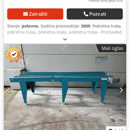
Fiksna cena plus PDV
Zatražiti
Pozvati
Stanje:
polovno
, Godina proizvodnje:
2009
, Pokretna traka,
pokretna traka, pokretna traka, pokretna traka - Proizvođač:
Grenzebach, pokretna traka pokretne trake tipa ZFT sa
valjacima vodiča -Brzina: m/min -Dužina pokretne trake:
Mali oglas
1400 mm -Razmak između kaiša: 500 mm -Roler razmak:
760 mm, podesivo pogledajte fotografije -Vozi:
dunkermotorten 24 V -Količina: 5x pokretna traka dostupna
-Cena: po komadu Cjdpfstrhm Hex Ahmsha -Dimenzije:
1460/1140/H1060 mm -Težina: 149 kg/pc