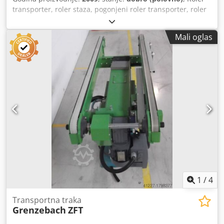
transporter, roler staza, pogonjeni roler transporter, roler
linija -stabilna konstrukcija -električni pogon -servomotor:
tip: 1FK7032-5AK71-1PG0 49 ob/min -širina rolera: 1450
Mali oglas
mm dužina transporta: 1500 mm prečnik rolera: 105 mm
roleri: gumirani prečnik osovine: 25 mm transportna
visina: 950 mm, podesiva pogonjeno preko kaiša dimenzije:
1500/1650/H950 mm težina: cca 230 kg Cedpfx Ahjb A
Sazjmeha
1
/
4
Transportna traka
Grenzebach
ZFT