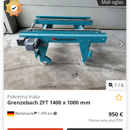
Mali oglas
Kontrolisana frekvencija -Dužina transportne trake: 1440
mm -Razmak između pojaseva: 395 mm Chjdpfx Ahev Tl A
Esmsa -Drive: SEW-Eurodrive 0.075/0.37 kW 280-1400/14-72
rpm -Količina: 1k transportne trake na raspolaganju -
Dimenzije: 1450/1370 / H400 mm, -Težina: 129 kg
1
/
6
Pokretna traka
Grenzebach
ZFT 1400 x 1000 mm
950 €
Wiefelstede
1.395 km
Fiksna cena plus PDV