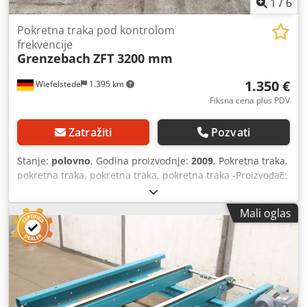
1
/
6
Pokretna traka pod kontrolom
frekvencije
Grenzebach
ZFT 3200 mm
1.350 €
Wiefelstede
1.395 km
Fiksna cena plus PDV
Zatražiti
Pozvati
Stanje:
polovno
, Godina proizvodnje:
2009
, Pokretna traka,
pokretna traka, pokretna traka, pokretna traka -Proizvođač:
Grenzebach, pokretna traka pokretne trake tipa ZFT -
Brzina: Kontrolisana frekvencija -Dužina pokretne trake:
Mali oglas
3200 mm -Razmak između kaiša: 400 mm Csdotrhm Uspfx
Ahmjha -Vozi: SEW-Eurodrive 0.075/0.37 kW 280-1400/14-
72 rpm -Količina: 2x pokretna traka dostupna -Cena: po
komadu -Dimenzije: 3260/1180/H990 mm -Težina: 220
kg/pc