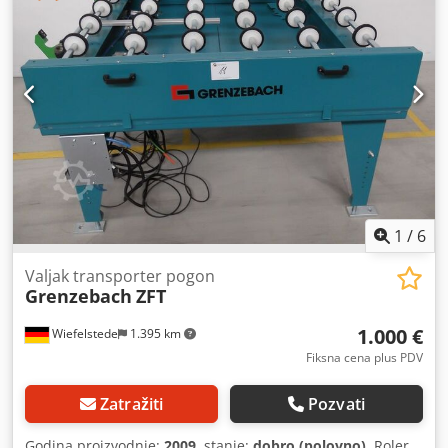
SEW-Eurodrive 0.075/0.37 kW 280-1400/14-72 rpm
Chodpfxjtrhnks Ahmea -Dimenzije: 2450/920/H460 mm -
Težina: 186 kg
1
/
6
Valjak transporter pogon
Grenzebach
ZFT
1.000 €
Wiefelstede
1.395 km
Fiksna cena plus PDV
Zatražiti
Pozvati
Godina proizvodnje:
2009
, stanje:
dobro (polovno)
, Roler