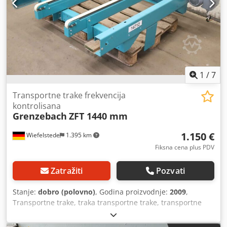
1
/
7
Transportne trake frekvencija
kontrolisana
Grenzebach
ZFT 1440 mm
1.150 €
Wiefelstede
1.395 km
Fiksna cena plus PDV
Zatražiti
Pozvati
Stanje:
dobro (polovno)
, Godina proizvodnje:
2009
,
Transportne trake, traka transportne trake, transportne
trake, traka transporter -Proizvođač: Grenzebach,
transportne trake transportne trake tip ZFT -Brzina: