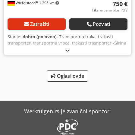
750 €
Wiefelstede
1.395 km
Fiksna cena plus PDV
Zatražiti
Pozvati
Stanje:
dobro (polovno)
, Transportna traka, trakasti
transporter, transportna vrpca, trakasti trasnporter -Širina
trake: 2x 30 mm -Širina: podesiva -Dužina transportne
trake: 1450 mm -Pogonski motor: sa frekventnim
regulatorom Chodpfob A Rilox Ahmoa -Pogon: 0,075-0,37
kW -Obrtaji: 14-72 o/min -Visina: podesiva -Količina: 4
transportne trake dostupne -Cena: po komadu -Dimenzije:
Oglasi ovde
1450/550/H950 mm -Težina: cca 150 kg
Werktuigen.rs je zvanični sponzor: