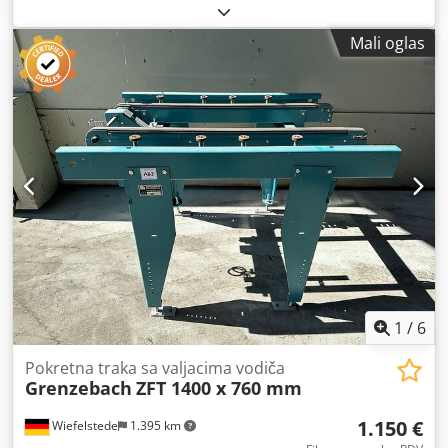
trake, traka transporter -Proizvođač: Grenzebach,
transportne trake transportne trake tip ZFT -Brzina:
Mali oglas
Kontrolisana frekvencija -Dužina transportne trake: 1440
mm -Razmak između pojaseva: 395 mm -Drive: SEW-
Eurodrive 0.075/0.37 kW 280-1400/14-72 rpm -Količina: 1k
transportne trake na raspolaganju -Dimenzije: 1450/1370 /
H900 mm, -Težina: 128 kg Cedpfev Tl Dcox Ahmeha
1
/
6
Pokretna traka sa valjacima vodiča
Grenzebach
ZFT 1400 x 760 mm
1.150 €
Wiefelstede
1.395 km