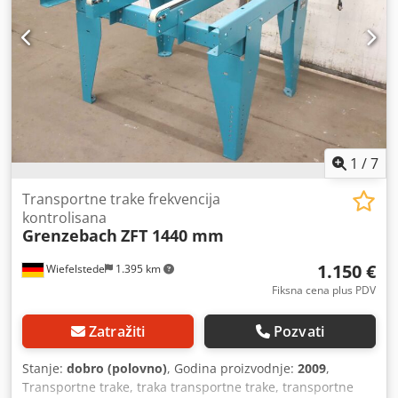
1
/
7
Transportne trake frekvencija
kontrolisana
Grenzebach
ZFT 1440 mm
1.150 €
Wiefelstede
1.395 km
Fiksna cena plus PDV
Zatražiti
Pozvati
Stanje:
dobro (polovno)
, Godina proizvodnje:
2009
,
Transportne trake, traka transportne trake, transportne