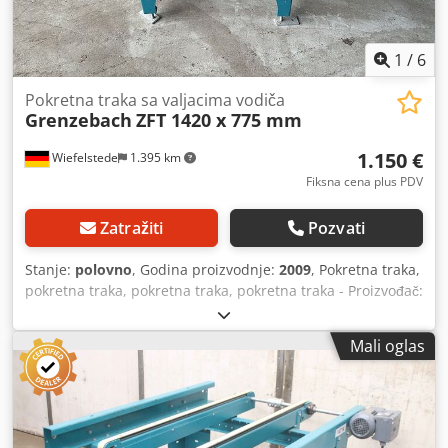
1
/
6
Pokretna traka sa valjacima vodiča
Grenzebach
ZFT 1420 x 775 mm
1.150 €
Wiefelstede
1.395 km
Fiksna cena plus PDV
Zatražiti
Pozvati
Stanje:
polovno
, Godina proizvodnje:
2009
, Pokretna traka,
pokretna traka, pokretna traka, pokretna traka - Proizvođač:
Grenzebach, pokretna traka pokretne trake tipa ZFT sa
valjacima vodiča -Brzina: m/min -Dužina pokretne trake:
Mali oglas
1420 mm -Razmak između kaiša: 500 mm -Roler razmak:
775 mm, podesivo pogledajte fotografije -Drive: SEW-
Eurodrive 0.25 kW 1380/35 rpm -Dimenzije:
1520/1350/H1080 mm -Težina: 167 kg Cjdpfetrhnnjx
Ahmjha