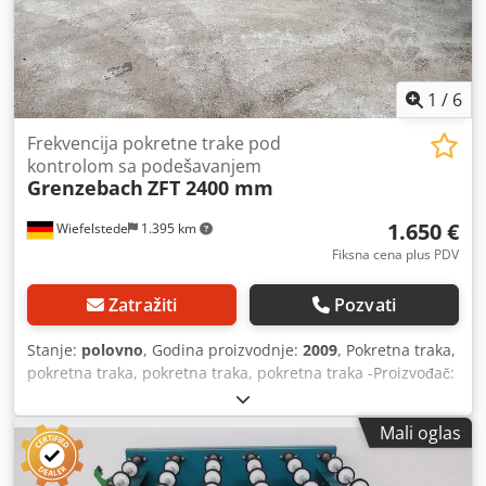
1
/
6
Frekvencija pokretne trake pod
kontrolom sa podešavanjem
Grenzebach
ZFT 2400 mm
1.650 €
Wiefelstede
1.395 km
Fiksna cena plus PDV
Zatražiti
Pozvati
Stanje:
polovno
, Godina proizvodnje:
2009
, Pokretna traka,
pokretna traka, pokretna traka, pokretna traka -Proizvođač:
Grenzebach,Conveyor pojas pokretne trake tipa ZFT sa
podešavanjem -Brzina: Kontrolisana frekvencija -Dužina
Mali oglas
pokretne trake: 2400 mm -Razmak između kaiša: 400 mm -
Opseg podešavanja: 1250/1310 mm / 645/735 mm -Vozi: