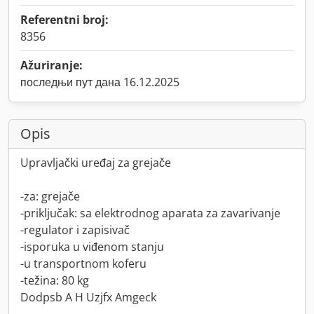
Referentni broj:
8356
Ažuriranje:
последњи пут дана 16.12.2025
Opis
Upravljački uređaj za grejače
-za: grejače
-priključak: sa elektrodnog aparata za zavarivanje
-regulator i zapisivač
-isporuka u viđenom stanju
-u transportnom koferu
-težina: 80 kg
Dodpsb A H Uzjfx Amgeck