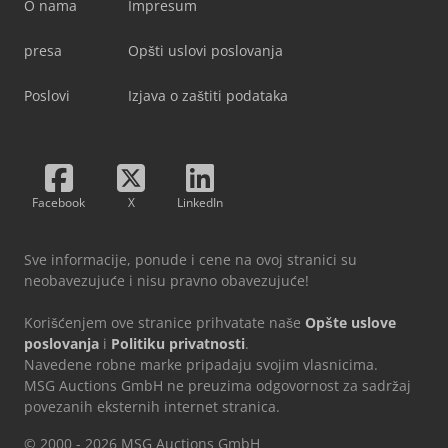
O nama
Impresum
presa
Opšti uslovi poslovanja
Poslovi
Izjava o zaštiti podataka
Facebook
X
LinkedIn
Sve informacije, ponude i cene na ovoj stranici su
neobavezujuće i nisu pravno obavezujuće!
Korišćenjem ove stranice prihvatate naše
Opšte uslove
poslovanja
i
Politiku privatnosti
.
Navedene robne marke pripadaju svojim vlasnicima.
MSG Auctions GmbH ne preuzima odgovornost za sadržaj
povezanih eksternih internet stranica.
© 2000 - 2026 MSG Auctions GmbH