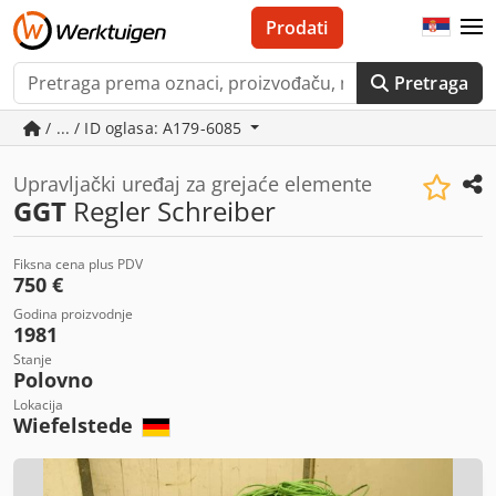
Prodati
Pretraga
/ ... / ID oglasa: A179-6085
Upravljački uređaj za grejaće elemente
GGT
Regler Schreiber
Fiksna cena plus PDV
750 €
Godina proizvodnje
1981
Stanje
Polovno
Lokacija
Wiefelstede