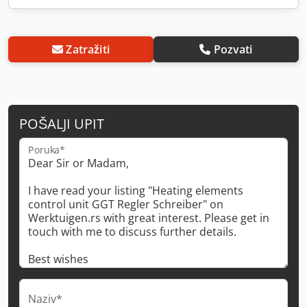
Zatražiti
Pozvati
POŠALJI UPIT
Poruka*
Naziv*