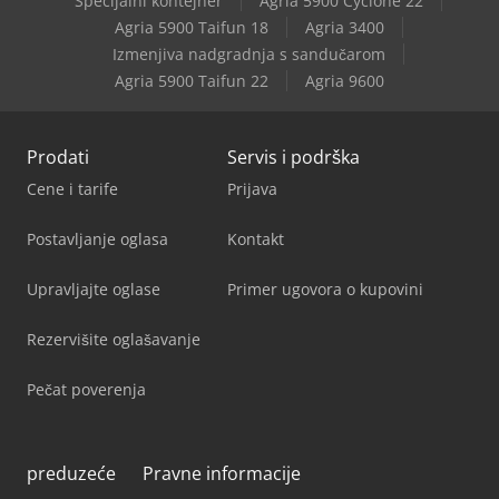
Specijalni kontejner
Agria 5900 Cyclone 22
Agria 5900 Taifun 18
Agria 3400
Izmenjiva nadgradnja s sandučarom
Agria 5900 Taifun 22
Agria 9600
Prodati
Servis i podrška
Cene i tarife
Prijava
Postavljanje oglasa
Kontakt
Upravljajte oglase
Primer ugovora o kupovini
Rezervišite oglašavanje
Pečat poverenja
preduzeće
Pravne informacije