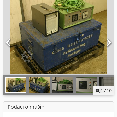
1
/
10
Podaci o mašini