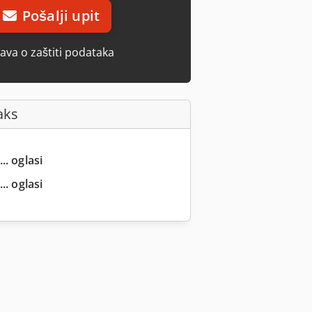
Pošalji upit
java o zaštiti podataka
aks
.. oglasi
.. oglasi