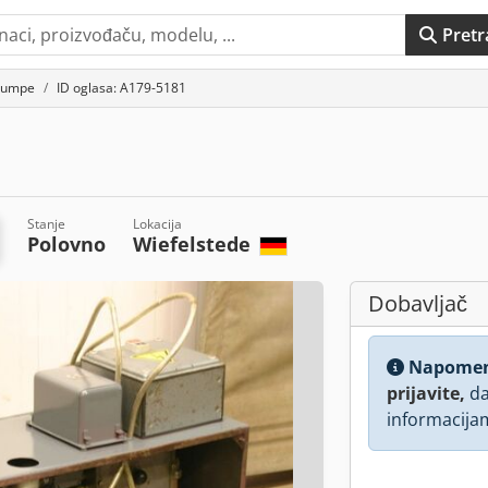
Pretr
Pumpe
ID oglasa: A179-5181
Stanje
Lokacija
Polovno
Wiefelstede
Dobavljač
Napome
prijavite,
da
informacija