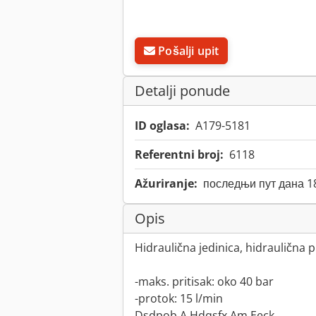
Pošalji upit
Detalji ponude
ID oglasa:
A179-5181
Referentni broj:
6118
Ažuriranje:
последњи пут дана 1
Opis
Hidraulična jedinica, hidraulična
-maks. pritisak: oko 40 bar
-protok: 15 l/min
Dsdpob A Hdqsfx Am Eeck