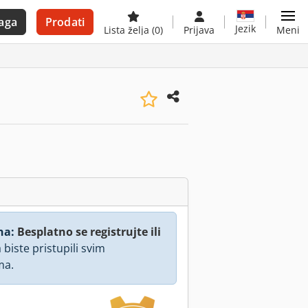
aga
Prodati
Jezik
Lista želja
(0)
Prijava
Meni
na:
Besplatno se registrujte ili
 biste pristupili svim
ma.