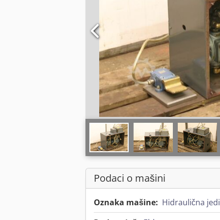
Podaci o mašini
Oznaka mašine:
Hidraulična jedi