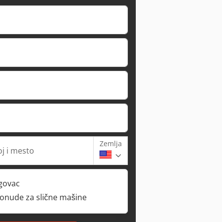
Zemlja
oj i mesto
rgovac
ponude za slične mašine