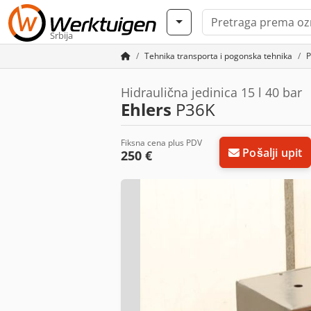
Srbija
Tehnika transporta i pogonska tehnika
Hidraulična jedinica 15 l 40 bar
Ehlers
P36K
Fiksna cena plus PDV
Pošalji upit
250 €