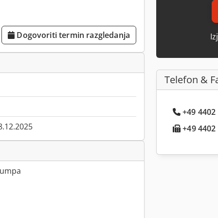
Dogovoriti termin razgledanja
Iz
Telefon & F
+49 4402 .
8.12.2025
+49 4402 .
 pumpa