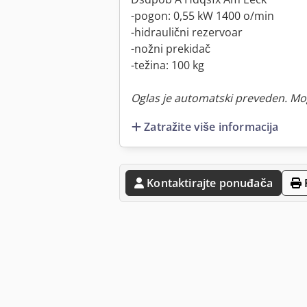
-pogon: 0,55 kW 1400 o/min
-hidraulični rezervoar
-nožni prekidač
-težina: 100 kg
Oglas je automatski preveden. Mo
Zatražite više informacija
Kontaktirajte ponuđača