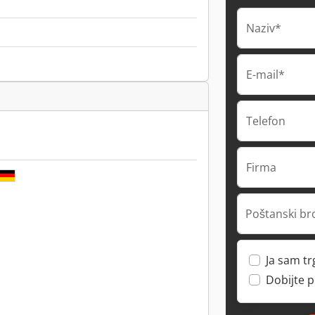
Naziv*
E-mail*
Telefon
Firma
Poštanski br
Ja sam t
Dobijte 