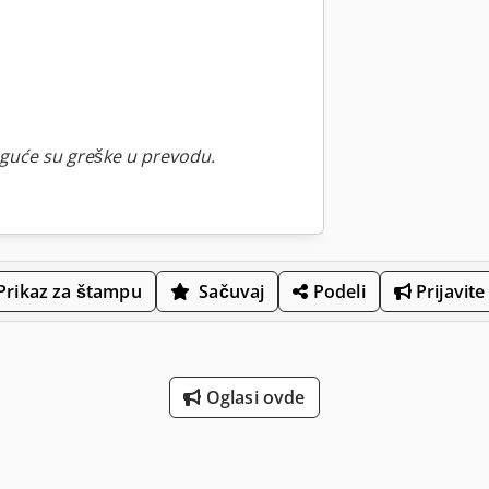
guće su greške u prevodu.
Prikaz za štampu
Sačuvaj
Podeli
Prijavite
Oglasi ovde