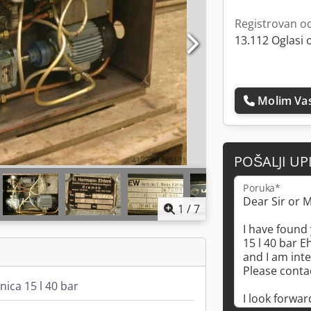
Registrovan o
13.112 Oglasi 
Molim Vas
POŠALJI UP
Poruka*
1
/
7
nica 15 l 40 bar