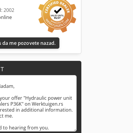
d: 2002
online
 da me pozovete nazad.
IT