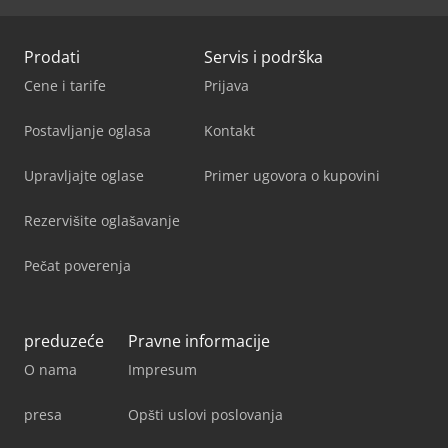
Prodati
Servis i podrška
Cene i tarife
Prijava
Postavljanje oglasa
Kontakt
Upravljajte oglase
Primer ugovora o kupovini
Rezervišite oglašavanje
Pečat poverenja
preduzeće
Pravne informacije
O nama
Impresum
presa
Opšti uslovi poslovanja