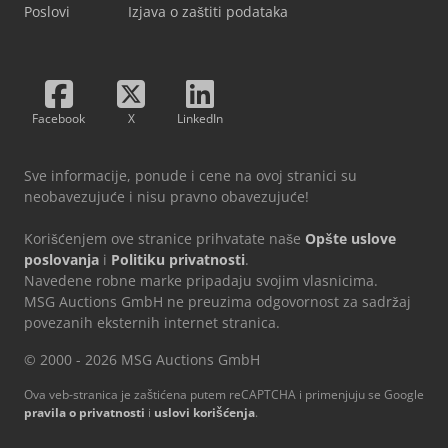
Poslovi
Izjava o zaštiti podataka
Facebook
X
LinkedIn
Sve informacije, ponude i cene na ovoj stranici su
neobavezujuće i nisu pravno obavezujuće!
Korišćenjem ove stranice prihvatate naše
Opšte uslove
poslovanja
i
Politiku privatnosti
.
Navedene robne marke pripadaju svojim vlasnicima.
MSG Auctions GmbH ne preuzima odgovornost za sadržaj
povezanih eksternih internet stranica.
© 2000 - 2026 MSG Auctions GmbH
Ova veb-stranica je zaštićena putem reCAPTCHA i primenjuju se Google
pravila o privatnosti
i
uslovi korišćenja
.