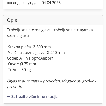
последњи пут дана 04.04.2026
Opis
Tročeljusna stezna glava, tročeljusna strugarska
stezna glava
-Stezna ploča: Ø 300 mm
-Veličina stezne glave: Ø 240 mm
Codeb A Hh Hopfx Ahborf
-Otvor: Ø 75 mm
-Težina: 30 kg
Oglas je automatski preveden. Moguće su greške u
prevodu.
Zatražite više informacija