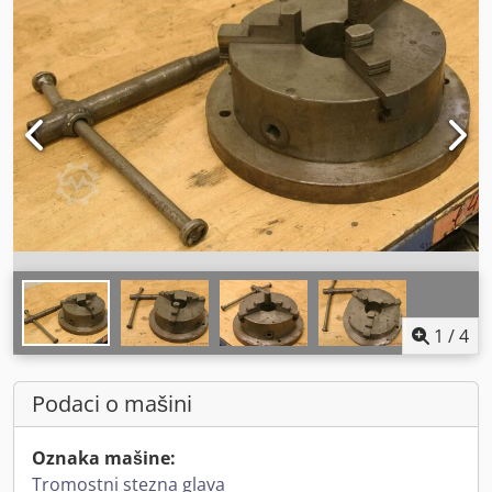
1
/
4
Podaci o mašini
Oznaka mašine:
Tromostni stezna glava