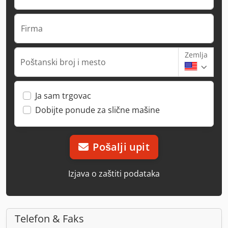
Firma
Zemlja
Poštanski broj i mesto
Ja sam trgovac
Dobijte ponude za slične mašine
Pošalji upit
Izjava o zaštiti podataka
Telefon & Faks