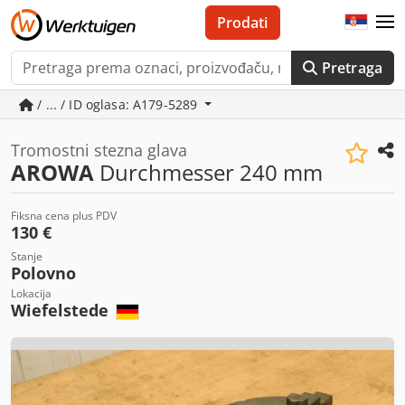
Prodati
Pretraga
/ ... / ID oglasa: A179-5289
Tromostni stezna glava
AROWA
Durchmesser 240 mm
Fiksna cena plus PDV
130 €
Stanje
Polovno
Lokacija
Wiefelstede