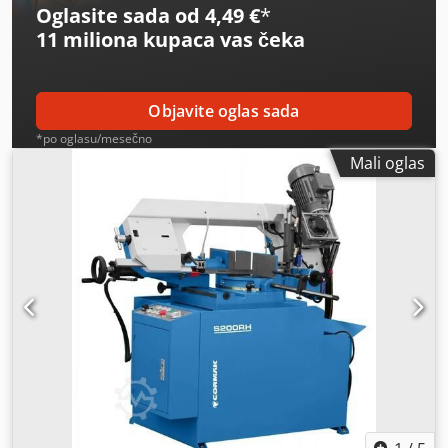
Oglasite sada od 4,49 €
*
11 miliona kupaca
vas čeka
Objavite oglas sada
*po oglasu/mesečno
Mali oglas