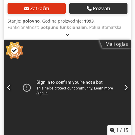
Zatražiti
Pozvati
Stanje:
polovno
, Godina proizvodnje:
1993
,
Funkcionalnost:
potpuno funkcionalan
, Poluautomatska
polovna tračna testera, sa vertikalnim spuštanjem, sečenje
pod uglom 60° desno-levo, kapacitet 1000x600, BIANCO
Mali oglas
BTM 100.60 dx-sx. Sečenje pod uglom 60° desno-levo,
kapacitet 1000x600, cena mašine u stanju "viđeno-
kupljeno", potrebna je revizija. Mogućnost potpune revizije
mašine. Dkodpfxszhunve Ai Ror
1
/
15