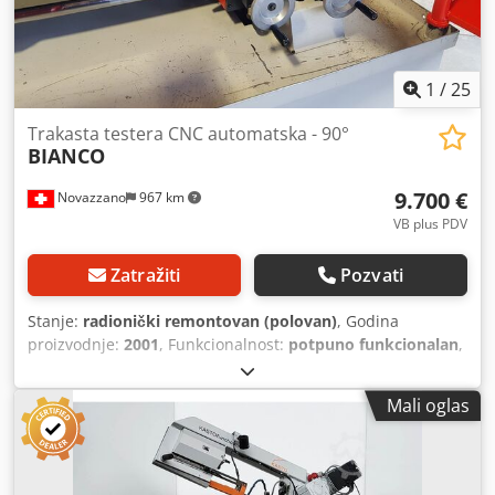
Dužina vodilice: 3300 mm - Potrebna površina sa
postoljem: Š 5200 x V 1600 x D 2000 mm - Težina sa
postoljem: 1900 kg
1
/
25
Trakasta testera CNC automatska - 90°
BIANCO
9.700 €
Novazzano
967 km
VB plus PDV
Zatražiti
Pozvati
Stanje:
radionički remontovan (polovan)
, Godina
proizvodnje:
2001
, Funkcionalnost:
potpuno funkcionalan
,
Automatska mašina za sečenje trakom sa ramom,
pokretnom steznom napravom i automatskim dovodom
Mali oglas
materijala putem hidraulične kontrole. Automatski, brzi
pokret ramom nagore/nadolje, kontrolisan pomoću
senzorskog štapa. Pokret nadolje sa beskonačno finim
podešavanjem. CNC kontrola svih funkcija mašine i