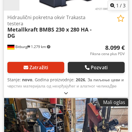
1
/
3
Hidraulični pokretna okvir Trakasta
testera
Metallkraft
BMBS 230 x 280 HA -
DG
8.099 €
Bitburg
1.279 km
Fiksna cena plus PDV
Zatražiti
Pozvati
Stanje:
novo
, Godina proizvodnje:
2026
, За пиљење цеви и
чврстих материјала од нехрђајућег и алатног челикаДве
брзине траке помоћу мотора с мењањем половицаРустуст
зупчаник са очврснутим и уземљеним осовином. Тачне и
Mali oglas
робусне водилице са подесивим карбидним плочама. Дужи
век траке тестере због нагиба шаке од 25 ° примена
расхладне течности на водилице тестереЕлектромеханички
надзор напетости трачне тестере, У случају одступања,
микропрекидач искључује четку за чишћење машинског