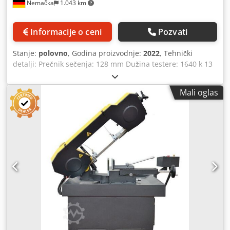
Nemačka
1.043 km
skalom i graničnikom za dužinu
Informacije o ceni
Pozvati
Stanje:
polovno
, Godina proizvodnje:
2022
, Tehnički
detalji: Prečnik sečenja: 128 mm Dužina testere: 1640 k 13
mm Širina trake testere: 0.64 mm Opseg sečenja na 90
stepeni: okrugli: 128 mm Djdeu Nig Rjpfx Ai Rekr Površina
Mali oglas
sečenja na 90 stepeni: ravna: 100 k 150 mm Opseg sečenja
na 45 stepeni: okrugli: 90 mm Površina sečenja na 45
stepeni: kvadrat: 90 k 75 mm Brzina pojasa: 24 - 35 - 55 m /
min Električni priključak: 220 V / Hz. Ukupna snaga: 500
vati Težina mašine cca.: 80 kg Dimenzije mašine cca.
DkŠkV: 0,95 k 0,52 k 1,1 m Mašina je neiskorišćena-nova, u
originalnoj kutiji. Tračna testera se može pomerati ručno.
Primena za čelik, livenog gvožđa i obojenih metala Stezanje
radnog komada pomoću steznih čeljusti ručnim točkom, 1k
fiksno i jednom pokretno, opseg stezanja 165mm, opseg
vibracija 60° Zaustavljanje priloga za podešavanje dužine
maks. 85mm Lična karta. *