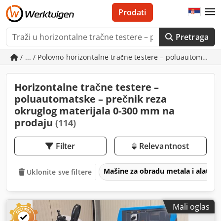
Prodati
Pretraga
/ ... / Polovno horizontalne tračne testere – poluautomatsk
Horizontalne tračne testere –
poluautomatske – prečnik reza
okruglog materijala 0-300 mm na
prodaju
(114)
Filter
Relevantnost
Mašine za obradu metala i alatne
Uklonite sve filtere
Mali oglas