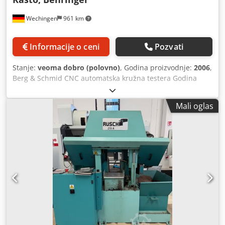
Wechingen
961 km
Informacije o ceni
Pozvati
Stanje:
veoma dobro (polovno)
, Godina proizvodnje:
2006
,
Berg & Schmid CNC automatska kružna testera Godina
proizvodnje: 2006 Upravljanje: - CNC upravljanje
(programibilno) Oblast rezanja: - okruglo 410 mm - ravno
Mali oglas
410 mm - širina 3500 x dužina 2000 x visina 2200 mm -
radna visina 730 mm Brzina rezanja: - 12 – 110 m/min. -
Dodavanje materijala pomoću precizne kuglične navojne
vretene i linearnog vodilja. - Hidraulička zateznost trake
testere. - Automatski sistem za podešavanje slobodnog
hoda trake testere sa obe strane. - Hidraulički pogonjeni
transporter strugotine. - Podešavanje pritiska za rezanje
tankostjenih cevi i profila. - Frekventno regulisan pogon
testere, kontinuirano podesivo. - Automatsko podešavanje
za prvi rez. - Nadzor putanje trake testere Pogonski sistem
testere: - 5,5 kW Dodatna oprema: Dodpezp Inlefx Ai Rjkr -