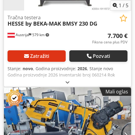
1
/
5
Tračna testera
HESSE by BEKA-MAK
BMSY 230 DG
7.700 €
Austrija
579 km
Fiksna cena plus PDV
Zatražiti
Pozvati
Stanje:
novo
, Godina proizvodnje:
2026
, Stanje novo
Godina proizvodnje 2026 Inventarski broj 060214 Rok
isporuke odmah, uz mogućnost prethodne prodaje Zemlja
porekla Turska Cena 7700 € Leasing rata 148,61 € Na
Mali oglas
lageru 1 Testeraški ram: pokretni ram Dimenzije testere
2730x27x0,9 mm Brzina trake 35/70 m/min Kapacitet
sečenja 0° okruglo 230 mm Kapacitet sečenja 0° kvadratno
230 mm Kapacitet sečenja 0° pravougaono 320x130 mm
Kapacitet sečenja 45° okruglo 210 mm, kvadratno 190 mm
Kapacitet sečenja 60° okruglo 130 mm, kvadratno 100 mm
Kapacitet sečenja -45° okruglo 180 mm, kvadratno 150 mm