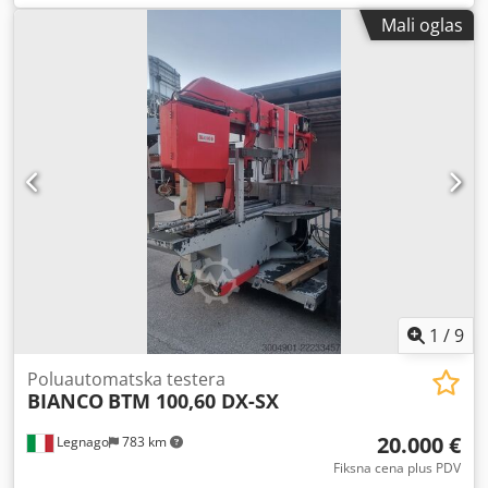
Dkjdpfx Aszh E Itji Ror
Mali oglas
1
/
9
Poluautomatska testera
BIANCO
BTM 100,60 DX-SX
20.000 €
Legnago
783 km
Fiksna cena plus PDV