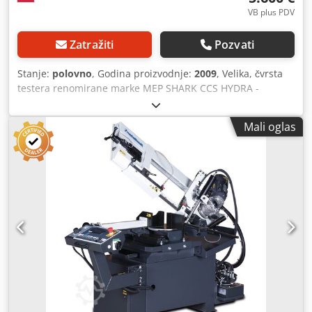
Asi Rer
VB plus PDV
Zatražiti
Pozvati
Stanje:
polovno
, Godina proizvodnje:
2009
, Velika, čvrsta
testera renomirane marke MEP SHARK CCS HYDRA -
Potpuni poluautomat Dksdoy Ani Ejpfx Ai Ror - Prečnik
sečenja osovine: 300 mm - Dimenzije: 320x260 mm -
Mali oglas
Rotacija LEVO/DESNO - Testera traka: 3320x27x09 - Pumpa
za hlađenje - Automatsko stezanje stege - Težina mašine:
700 kg - Originalni roler sto (100 kg) - U kompletu 3 nove
testere trake - Originalna dokumentacija Mašina je
originalna, u veoma dobrom tehničkom stanju, odmah
spremna za rad, može se pogledati u Gloškovu kod
Varšave.