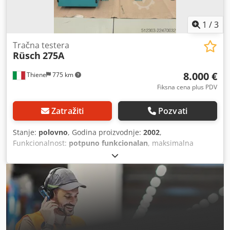
10 novih listova testere Rok isporuke: - Odmah
1
/
3
Tračna testera
Rüsch
275A
8.000 €
Thiene
775 km
Fiksna cena plus PDV
Zatražiti
Pozvati
Stanje:
polovno
, Godina proizvodnje:
2002
,
Funkcionalnost:
potpuno funkcionalan
, maksimalna
dubina reza 275 mm godina proizvodnje 2002 automatski
ciklus rezanja spuštanje glave na stubovima Dkedpszq
Dpuofx Ai Rer promena brzine sečiva podešavanje brzine
spuštanja četka za čišćenje sečiva hod za utovar 500
reduktor pritiska stezaljki VISINA SEČIVA 27 mm