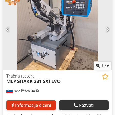
1
/
6
Tračna testera
MEP
SHARK 281 SXI EVO
Kanal
626 km
Informacije o ceni
Pozvati