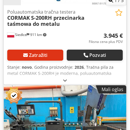
1
/
5
Poluautomatska tračna testera
CORMAK
S-200RH przecinarka
taśmowa do metalu
3.945 €
Siedlce
911 km
Fiksna cena plus PDV
Zatražiti
Pozvati
Stanje:
novo
, Godina proizvodnje:
2026
, Tračna pila za
metal CORMAK S-200RH je moderna, poluautomatska
tračna pila, dizajnirana za intenzivnu upotrebu u metalnoj
industriji. Omogućava rezanje pod uglom od -45° do +60°,
Mali oglas
nudeći visoku preciznost, ponovljivost i efikasnost, čak i pri
rezanju velikih profila. Mašina kombinuje preciznost
vođenja sa automatizacijom najvažnijih funkcija, kao što su
podizanje i spuštanje ruke i kontrola hidraulične stezne
glave. Glavne prednosti mašine * Hidraulična kontrola
kretanja ruke (gore-dole) sa glatkom regulacijom brzine
spuštanja * Funkcija memorije položaja ruke – automatski