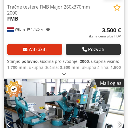
Tračne testere FMB Major 260x370mm
2000
FMB
3.500 €
Wijchen
1.426 km
Fiksna cena plus PDV
Zatražiti
Pozvati
Stanje:
polovno
, Godina proizvodnje:
2000
, ukupna visina:
1.700 mm
, ukupna dužina:
3.500 mm
, ukupna širina:
1.500
mm
, Boja: Siva Sopstvena težina: 900 kg - Godina
proizvodnje: 2000 - Dostupna dokumentacija: Ne Dkjdpfjzl
Mali oglas
Snhex Ai Rsr - Prisutna CE oznaka: Da - Prisutan CE
sertifikat: Ne - Serijski broj: B02317 - Upravljanje:
Konvencionalno - Tip testere: Poluautomatska -
Horizontalno/Vertikalno: Horizontalno - Prisutna funkcija za
košenje pod uglom: Da - Kapacitet sečenja kružnih profila
pri 90° [mm]: 260 - Kapacitet sečenja kružnih profila pri
45° [mm]: 260 - Kapacitet sečenja kružnih profila [mm]:
260 - Snaga [kW]: 1,5 - Dužina trake testere [mm]: 2700 -