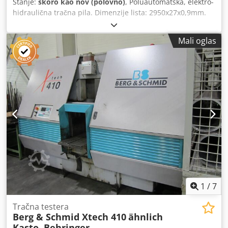
Stanje:
skoro kao nov (polovno)
, Poluautomatska, elektro-
hidraulična tračna pila. Dimenzije lista: 2950x27x0,9mm.
Pila je pogodna za sečenje čvrstih metala i metalnih profila
srednjih preseka do 280x200 mm pod uglom 0°; Opseg
Mali oglas
sečenja pod uglom: od 0° do 60° ulevo; Uz DODATNU
OPREMU – ručni i ručni dinamični ciklus sečenja. Godina
proizvodnje: 2025. Djdpfx Aezlimbsi Rokr
1
/
7
Tračna testera
Berg & Schmid Xtech 410
ähnlich
Kasto, Behringer