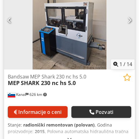
1
/
14
Bandsaw MEP Shark 230 nc hs 5.0
MEP
SHARK 230 nc hs 5.0
Kanal
626 km
Informacije o ceni
Pozvati
Stanje:
radionički remontovan (polovan)
, Godina
proizvodnje:
2015
, Polovna automatska hidraulična tračna
testera za metal MEP Shark 230 nc hs 5.0 Automatski pužni