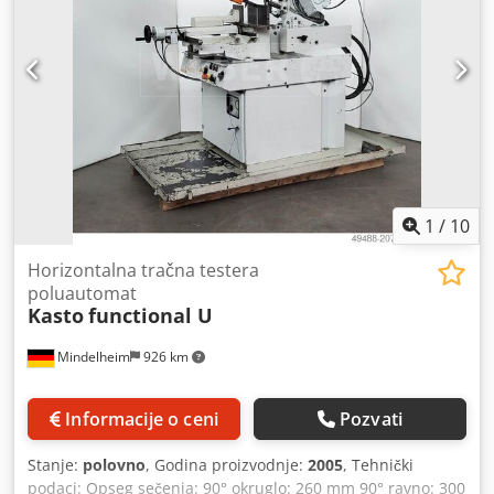
mogućnost skladištenja do 99 programa sečenja. (TOUCH
model sa 7” ekranom osetljivim na dodir). Mehaničko
zatezanje sečiva, kontrolisano pomoću graničnog
prekidača. Perimetrijska zaštita, dvostruki sigurnosni taster
za pokretanje ciklusa i električni sistem niskog napona u
skladu sa propisima EZ. Mašina može biti opremljena
automatskom jedinicom za utovar i valjcima sa
pripadajućom opremom. Djdpfxezm S Iws Ai Rekr
1
/
10
Horizontalna tračna testera
poluautomat
Kasto
functional U
Mindelheim
926 km
Informacije o ceni
Pozvati
Stanje:
polovno
, Godina proizvodnje:
2005
, Tehnički
podaci: Opseg sečenja: 90° okruglo: 260 mm 90° ravno: 300