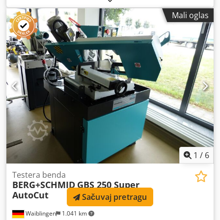
transporter strugotine Dimenzija testere: 2950x27x0,9
Mali oglas
Dsdpfjtva Nhsx Ai Rjkr Izbor brzine sečenja pomoću
invertera: 15-100 m/min Kapacitet: okruglo 230 mm,
kvadratno 230x230 mm Godina proizvođača: 2015
Mogućnost sečenja i u poluautomatskom režimu Mašina je
potpuno servisirana, zamenjeni su sledeći delovi: svi
ležajevi, reduktori, oba točka (remenička), pločice od tvrdog
metala u vođicama, glavno vratilo, pumpa za rashladnu
tečnost, dve čeljusti, cevi za rashladu, džojstik, ventilatori i
drugi potrošni delovi.
1
/
6
Testera benda
BERG+SCHMID
GBS 250 Super
AutoCut
Sačuvaj pretragu
Waiblingen
1.041 km