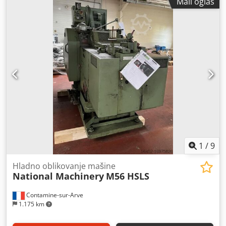
Mali oglas
1
/
9
Hladno oblikovanje mašine
National Machinery
M56 HSLS
Contamine-sur-Arve
1.175 km