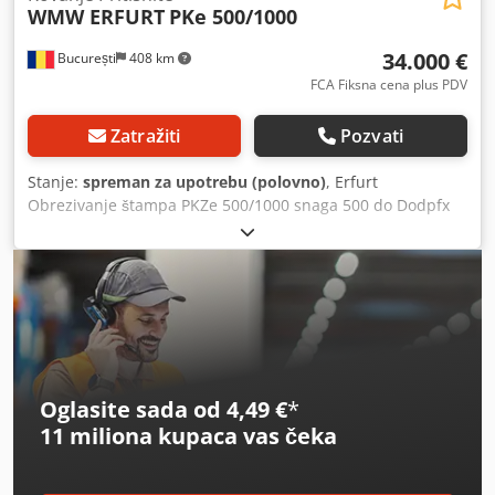
WMW ERFURT
PKe 500/1000
34.000 €
București
408 km
FCA Fiksna cena plus PDV
Zatražiti
Pozvati
Stanje:
spreman za upotrebu (polovno)
, Erfurt
Obrezivanje štampa PKZe 500/1000 snaga 500 do Dodpfx
Aovbcxtjfuowa Veličina stola 1020k1420 mm, Moždani udar
400 mm Broj udaraca / min - 12 Glavni motor 41kv Film
dostupan
Oglasite sada od 4,49 €
*
11 miliona kupaca
vas čeka