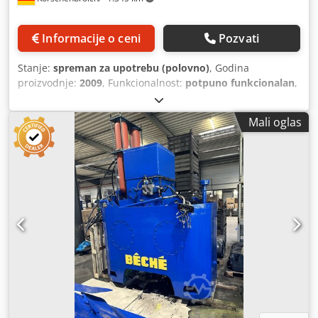
rezervoara za ulje: 1.000 l - Električno hlađenje ulja ====
Izbacivač - Hod: 200 mm ==== Oprema (delimično opciono /
Informacije o ceni
Pozvati
potrebno proveriti) - Hidraulična jedinica montirana na
vrhu - Ogradni servisni balkon - Bočne obloge - Svetlosne
Stanje:
spreman za upotrebu (polovno)
, Godina
barijere napred i pozadi - Bočna sigurnosna vrata (800 ×
proizvodnje:
2009
, Funkcionalnost:
potpuno funkcionalan
,
530 mm) ==== Posebnosti - Toplotna izolacija klipa i stola
Polovna presa za kovanje sa induktivnim zagrevanjem, za
pomoću izolacione ploče od 30 mm ===== Kovački radovi,
puni materijal prečnika 12–60 mm Dedjycl Idspfx Afuswa
tehnologija oblikovanja, toplo oblikovanje, hladno
Mali oglas
Proizvođač: GFU Tip: HP 200 Godina proizvodnje: 2009 Fabr.
oblikovanje, oblikovanje metala, industrijska proizvodnja,
broj: 09/1025 sa mnogo dodatne opreme
teške primene Kovačka presa, dvostubna presa,
hidraulična presa, presa za oblikovanje, presa za obradu
metala, industrijska presa, heavy-duty presa Tražite
hidrauličnu presu prilagođenu Vašim potrebama?
Kontaktirajte nas za individualnu ponudu. Naše
hidraulične prese se izrađuju prema nemačkim i
evropskim mašinskim direktivama (Direktiva 2006/42/EG),
EC normama i EU bezbednosnim propisima. Uz to, naše
prese premašuju kanadske i evropske zahteve za
bezbednost jer u potpunosti zadovoljavaju sve tačke
nacionalne brazilske bezbednosne direktive NR 12, koja se
na njima zasniva. Naša najveća prednost je izrada