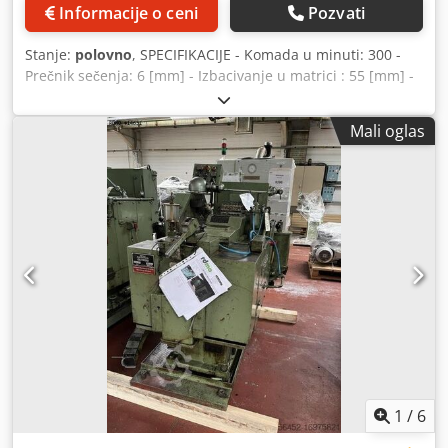
Informacije o ceni
Pozvati
Stanje:
polovno
, SPECIFIKACIJE - Komada u minuti: 300 -
Prečnik sečenja: 6 [mm] - Izbacivanje u matrici : 55 [mm] -
Zahtev za prostor (širina): .97 [m] - Dužina : 2.77 [m] -
Motor: 7,5 [KS / kV] - Neto težina: 3500 [kg] - Težina sa
Mali oglas
pakovanjem: 4100 [kg] Dwodpeuhb Twjfx Afuja PRIBOR -
Opremljen izbacivačem trzaj između zaliha i završne
obrade (RLKO) - Pozitivno izbacivanje (TKO) - Alati po
fotografiji
1
/
6