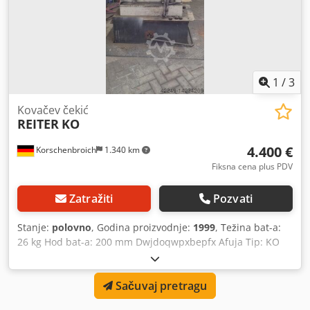
1
/
3
Kovačev čekić
REITER
KO
4.400 €
Korschenbroich
1.340 km
Fiksna cena plus PDV
Zatražiti
Pozvati
Stanje:
polovno
, Godina proizvodnje:
1999
, Težina bat-a:
26 kg Hod bat-a: 200 mm Dwjdoqwpxbepfx Afuja Tip: KO
Br. mašine: 596 Broj udaraca: 220/min Pneumatski čekić
Sačuvaj pretragu