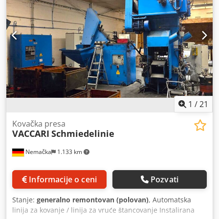
punjenje, dovoz i odvoz materijala, vodeno hlađenje.
1
/
21
Kovačka presa
VACCARI
Schmiedelinie
Nemačka
1.133 km
Informacije o ceni
Pozvati
Stanje:
generalno remontovan (polovan)
, Automatska
linija za kovanje / linija za vruće štancovanje Instalirana