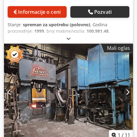
Informacije o ceni
Pozvati
Stanje:
spreman za upotrebu (polovno)
, Godina
proizvodnje:
1999
, broj mašine/vozila:
100.981.48
,
Funkcionalnost:
potpuno funkcionalan
, hidraulična
kovačka čekićara (H1) Proizvođač: LASCO Dwjdpfxoziw Nxs
Mali oglas
Afusa Tip: HO - U 400 SO Godina proizvodnje: 1999 Udarna
energija: 40 kJ Hod batića: 710 mm Masa batića: 3.000 kg
Temeljna konstrukcija mašine sa feder-damper
elementima, kovačka peć na gas, snaga 800 kW, zona
podpaljivanja, gorionici za predkomoru i glavnu komoru,
radna platforma
1
/
11