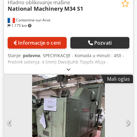
Hladno oblikovanje mašine
National Machinery
M34 S1
Contamine-sur-Arve
1.175 km
Informacije o ceni
Pozvati
Stanje:
polovno
, SPECIFIKACIJE - Komada u minuti : 450 -
Prečnik sečenja: 4 [mm] Dwsdjuhb Tqspfx Afuja -
Izbacivanje u matrici: 25 [mm] - Zahtev za prostor (širina):
.74 [m] - Zahtev za prostor (dužina) : 1.88 [m] - Motor: 4 [KS
Mali oglas
/ kV] - Neto težina: 1600 [kg] - Težina sa pakovanjem: 2100
[kg] PRIBOR - Alati po fotografiji