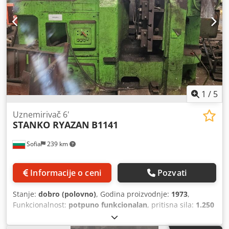
1
/
5
Uznemirivač 6'
STANKO RYAZAN
B1141
Sofia
239 km
Informacije o ceni
Pozvati
Stanje:
dobro (polovno)
, Godina proizvodnje:
1973
,
Funkcionalnost:
potpuno funkcionalan
, pritisna sila:
1.250
t
, hod klipa:
220 mm
, širina stola:
260 mm
, dužina stola:
820 mm
, dubina grla:
700 mm
, ukupna dužina:
6.400 mm
,