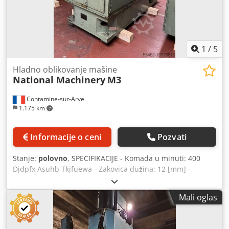
1
/
5
Hladno oblikovanje mašine
National Machinery
M3
Contamine-sur-Arve
1.175 km
Informacije o ceni
Pozvati
Stanje:
polovno
, SPECIFIKACIJE - Komada u minuti: 400
Djdpfx Asuhb Tkjfuewa - Zakovica dužina: 12 [mm] -
Dubina bušenja (maks.) : 5 [mm] - Prečnik sečenja: 3 [mm]
- Širina : 1.12 [m] - Zahtev za prostor (dužina) : 2.21 [m] -
Mali oglas
Visina : 1.77 [m] - Motor: 4 [KS / kV] - Neto težina: 2.500 [kg]
- Ukupna masa: 3.000 [kg] PRIBOR - Alati po fotografiji