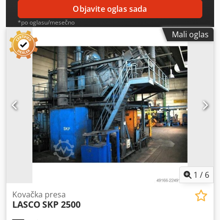
Objavite oglas sada
*po oglasu/mesečno
Mali oglas
1
/
6
Kovačka presa
LASCO
SKP 2500