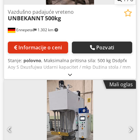
Vazdušno padajuće vreteno
UNBEKANNT
500kg
Ennepetal
1.302 km
Informacije o ceni
Pozvati
Stanje:
polovno
, Maksimalna pritisna sila: 500 kg Dsdpfx
Aoy S Dxusfujwa Udarni kapacitet / mkp Dužina stola / mm
Pneumatski čekić Čekić je ispravan, ali zbog starosti je
potrebno zameniti zaptivne manžetne. - Dalje informacije
Mali oglas
uskoro će biti dostupne -