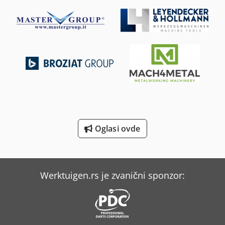
Kovosvit Mas Mcv 1270
Kubota K008-3
Kögel Box
Mercedes-Benz V
Mercedes-Benz Vario
Müller Martini Ventura Mc 200
Oglasi ovde
Scherer Feinbau Vdz 220 / Ds
Weinbrenner Tsv 16/4100
Werktuigen.rs je zvanični sponzor:
Weinbrenner Tsv 6/3050