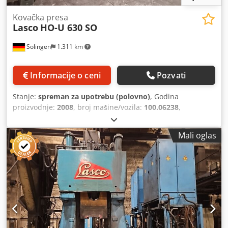
Kovačka presa
Lasco
HO-U 630 SO
Solingen
1.311 km
Informacije o ceni
Pozvati
Stanje:
spreman za upotrebu (polovno)
, Godina
proizvodnje:
2008
, broj mašine/vozila:
100.06238
,
Funkcionalnost:
potpuno funkcionalan
, hidraulična
kovačka presa (H2) Djdjziw Nlepfx Afujwa Proizvođač:
Mali oglas
LASCO Tip: HO - U 630 SO Godina proizvodnje: 2008
Energija udarca: 63 kJ Frekvencija udara: cca 85/min Brzina
čekića: do 5 m/sek Hod čekića: 520 do 760 mm Dubina
čekića: 750 mm Težina čekića: 4.300 kg Centralno
podmazivanje pod pritiskom ulja Filter krug sa hlađenjem