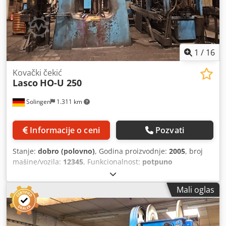
1
/
16
Kovački čekić
Lasco
HO-U 250
Solingen
1.311 km
Informacije o ceni
Pozvati
Stanje:
dobro (polovno)
, Godina proizvodnje:
2005
, broj
mašine/vozila:
12345
, Funkcionalnost:
potpuno
funkcionalan
, Polovan hidraulični kovački čekić Proizvođač:
LASCO Tip: HOU 250 SO Godina proizvodnje: 2005
Mali oglas
Dodpezidv Sjfx Afuswa Udarna energija 40 kJ, hod čekića
710 mm, težina čekića 3.000 kg, temelj mašine sa
elementima za prigušivanje vibracija, provodnički sistem
STAHLMANN, dvomodularni, radna platforma, automatsko