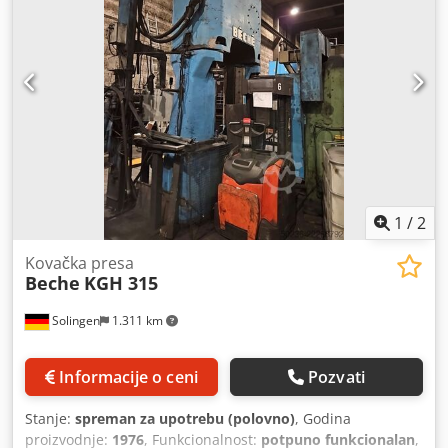
1
/
2
Kovačka presa
Beche
KGH 315
Solingen
1.311 km
Informacije o ceni
Pozvati
Stanje:
spreman za upotrebu (polovno)
, Godina
proizvodnje:
1976
, Funkcionalnost:
potpuno funkcionalan
,