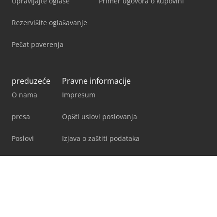
Upravljajte oglase
Primer ugovora o kupovini
Rezervišite oglašavanje
Pečat poverenja
preduzeće
Pravne informacije
O nama
Impresum
presa
Opšti uslovi poslovanja
Poslovi
Izjava o zaštiti podataka
Facebook
X
LinkedIn