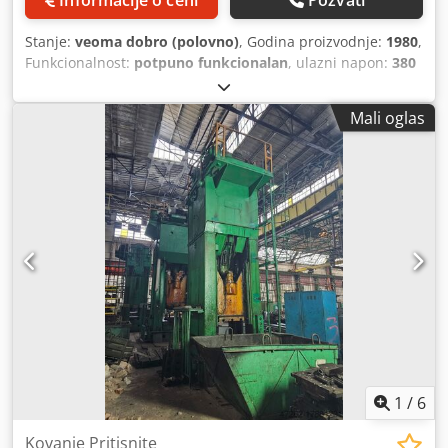
Stanje:
veoma dobro (polovno)
, Godina proizvodnje:
1980
,
Funkcionalnost:
potpuno funkcionalan
, ulazni napon:
380
V
, ulazna frekvencija:
50 Hz
, pritisna sila:
4 t
, hod klipa:
1.200 mm
, kapacitet rezervoara za ulje:
700 l
, ukupna
Mali oglas
visina:
7.480 mm
, ukupna težina:
78.500 kg
, godina
poslednjeg generalnog servisa:
2023
, Oprema:
dokumentacija/priručnik
, Ulje-hidraulično kovačko čekić
Lasco tip KH 400 Dwsdpfszh Nchjx Afuea Godina
proizvodnje: 1980 Potpuno rekonstruisan i modernizovan
2023. Radni udar: 4.000 mkg Visina pada sa standardnim
alatima: 1.200 mm Težina klipa: 3.350 kg Dužina između
vodilica: 725 mm Klip: 620 mm Snaga motora: 60 kW Težina
nakovnja: 44.000 kg Ukupna težina čekića: 78.500 kg
Ukupna visina čekića: 7.480 mm Građevinska visina iznad
poda: 6.260 mm Kapacitet rezervoara za ulje: 700 litara
Dužina klipnjače: 500*2.800 mm Gumeni amortizeri:
90/2.900*120 mm Radni napon: 380 V Upravljački napon:
220 V Spora aktivacija: 0,62 m/min.
1
/
6
Kovanje Pritisnite