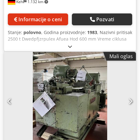
Kehl
1.132 km
Informacije o ceni
Pozvati
Stanje:
polovno
, Godina proizvodnje:
1983
, Nazivni pritisak
2500 t Dwedpfjzrpulex Afuea Hod 600 mm Vreme ciklusa
13 - 18 s Razmak između stuba 1720 mm Udaljenost
sto/klip, maksimum hoda gore, podešavanje gore 2600 mm
Mali oglas
Površina stola 1720 x 1800 mm Dozvoljeno trajno
opterećenje 4000 t Sila udarnog prešanja 5000 t Površina
klipa 2100 x 1320 mm Izbijač u stolu 40 t Hod izbijača u
stolu 250 mm Površina izbijača u stolu 900 x 820 mm
Izbijač u klipu 6 t Hod izbijača u klipu 40 mm Prečnik
vretena 425 mm Snaga pogona 900,0 kW Težina 335,0 t
Prostor potreban (ŠxDxV) 3,4 x 4,6 x 9,7 m Visina iznad
poda 8,3 m Potpuno automatska linija za kovanje /
vretenasta prese sa automatikom za proizvodnju
prirubničkih osovina isključivo za toplo oblikovanje sa
reverzibilnim asinkronim motorom s kaveznim rotorom,
pneumatskom kočnicom, pločastim izbijačem u stolu (40 t /
250 mm), izbijačem u klipu (6 t / 40 mm), uređajem za