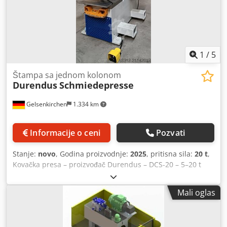
1
/
5
Štampa sa jednom kolonom
Durendus
Schmiedepresse
Gelsenkirchen
1.334 km
Informacije o ceni
Pozvati
Stanje:
novo
, Godina proizvodnje:
2025
, pritisna sila:
20 t
,
Kovačka presa – proizvođač Durendus – DCS-20 – 5–20 t
jednostubačna presa – sto 500 × 600 mm Na prodaju je
kompaktna jednostubačna kovačka presa (C-ram)
Mali oglas
proizvođača Durendus, tip DCS-20, sa podesivom snagom
pritiska od 5 do 20 t. Mašina ima radnu površinu stola 500
× 600 mm, maksimalnu visinu ugradnje od 700 mm i velike