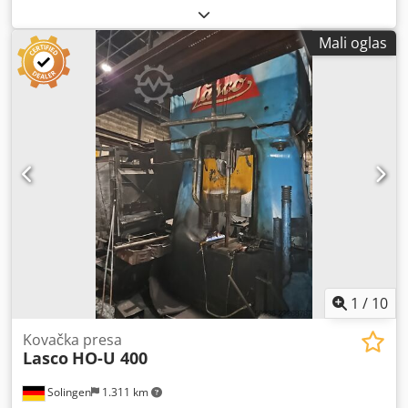
hidraulična kovačka presa (H5) Proizvođač: BECHE Tip: KGH
31,5 Godina proizvodnje: 1976 Energija: 31,5 kJ Mašinski
Mali oglas
temelj sa elementima za prigušivanje vibracija Kovačka peć
Gasno grejanje Snaga: 400 kW Dwodpfjziw N Esx Afusa
Nova Siemens S7 upravljačka jedinica, remontovana
1
/
10
Kovačka presa
Lasco
HO-U 400
Solingen
1.311 km