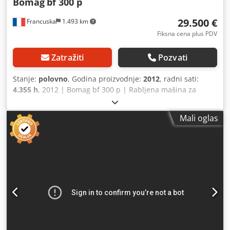
Bomag
bf 300 p
29.500 €
Francuska
1.493 km
Fiksna cena plus PDV
Zatražiti
Pozvati
Stanje:
polovno
, Godina proizvodnje:
2012
, radni sati:
4.355 h
, 2012 | Bomag bf 300 p | Rabljena mašina za
polaganje asfalta | 4355 radnih sati 📍Lokacija: Francuska
🚛 Dostava je moguća do vaše lokacije – koristite naš
Mali oglas
kalkulator za isporuku kako biste procenili troškove
transporta! 💰 Kupite sada za 29.500 EUR ili pošaljite
ponudu. Platite pri isporuci uz pristupačnu naknadu
(podložno odobrenju)* 👷‍♂️ Pregledano od strane
nezavisnog stručnjaka 56 kontrolnih tačaka, 48 odobreno
✅, 8 sa nedostatcima ℹ️, 0 problema ⚠️ 📌 Komentar
inspektora: Serijska platforma nije pronađena, središnji
valjak se ne zagreva tokom pregleda, centralna pumpa za
podmazivanje ne radi i poklopac je oštećen, nivo rashladne
tečnosti je nizak, sve ostale funkcije su radile tokom
pregleda. 📄 Želite da vidite kompletan izveštaj o pregledu,