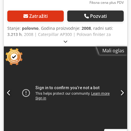
Fiksna cena plus PDV
Zatražiti
Pozvati
Stanje:
polovno
, Godina proizvodnje:
2008
, radni sati:
3.213 h
, 2008 | Caterpillar AP300 | Polovan finišer za
asfaltiranje | 3213 radnih sati 📍Lokacija: Francuska 🚛
Dostava dostupna na vašu adresu – koristite naš kalkulator
Mali oglas
transporta za procenu troškova isporuke! 💰 Kupite odmah
za 27.100 EUR ili ponudite svoju cenu. Plaćanje prilikom
preuzimanja dostupno uz nisku naknadu (uz odobrenje)*
👷‍♂️ Inspekciju izvršio nezavisni stručnjak Dedpfx Ajzill Isk
Eskr 55 inspekcionih tačaka od kojih je 47 odobreno ✅ 8 sa
nedostacima ℹ️ 0 kritičnih grešaka ⚠️ 📌 Komentar
inspektora: Mašina je generalno u korektnom stanju,
dinamički test nije izvršen, potpuna dokumentacija nije
bila dostupna na gradilištu, primetan je habanje gusenica,
korozija na nekim poklopcima, mašina se veoma dobro
startuje, nema curenja motora ili hidraulike. 📄 Želite da
vidite kompletnu inspekciju, dodatne fotografije ili video?
Savet: Referenca "40947 Equippo" se često koristi za