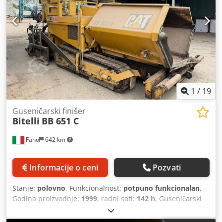
1
/
19
Guseničarski finišer
Bitelli
BB 651 C
Fano
642 km
Informacije o ceni
Pozvati
Stanje:
polovno
, Funkcionalnost:
potpuno funkcionalan
,
Godina proizvodnje:
1999
, radni sati:
142 h
, Guseničarski
finišer za asfalt Bitelli CAT BB 651 C Godina proizvodnje:
1999 Maksimalna radna težina: 14.500 kg Tip motora: