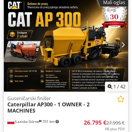
Mali oglas
Deutz F5L 912 Radnih sati: 142 Dedpfezr Ezzjx Ak Eokr U
dobrom opštem stanju PROCENJUJEMO ZAMENU VOZILA
SVIH BRENDOVA, MAN, MERCEDES, DAF, RENAULT, VOLVO,
SCANIA, SA OPREMOM CIFA, SERMAC, PUTZMEISTER; ILI
GRAĐEVINSKIH MAŠINA CATERPILLAR, FIAT HITACHI,
KOMATSU
1
/
42
Guseničarski finišer
Caterpillar
AP300 - 1 OWNER - 2
MACHINES
26.795 €
Łaziska Górne
701 km
27.995 €
VB plus PDV