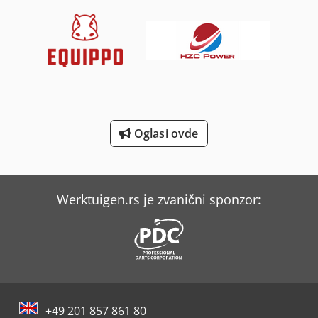
Man L 2000
Mercedes-Benz V
Panhans 334/20
Siegmund Stolovi Za Zavarivanje
Tec Freetec
Oglasi ovde
Weinbrenner Tsv 6/3050
Yeong Chin Machinery Industries Co. Ltd. (Ycm) Nfx400A
Werktuigen.rs je zvanični sponzor:
+49 201 857 861 80