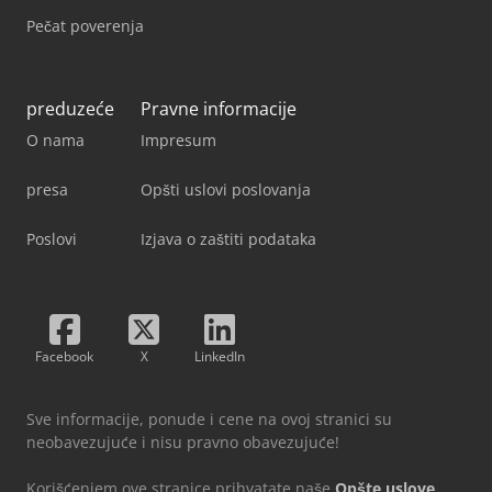
Pečat poverenja
preduzeće
Pravne informacije
O nama
Impresum
presa
Opšti uslovi poslovanja
Poslovi
Izjava o zaštiti podataka
Facebook
X
LinkedIn
Sve informacije, ponude i cene na ovoj stranici su
neobavezujuće i nisu pravno obavezujuće!
Korišćenjem ove stranice prihvatate naše
Opšte uslove