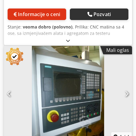
Informacije o ceni
Pozvati
Stanje:
veoma dobro (polovno)
, Prilika: CNC mašina sa 4
ose, sa izmjenjivačem alata i agregatom za testeru
Csdpoyrka Defx Aayoha
Mali oglas