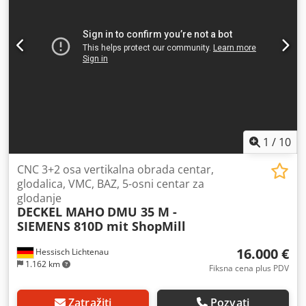
1
/
10
CNC 3+2 osa vertikalna obrada centar,
glodalica, VMC, BAZ, 5-osni centar za
glodanje
DECKEL MAHO
DMU 35 M -
SIEMENS 810D mit ShopMill
16.000 €
Hessisch Lichtenau
1.162 km
Fiksna cena plus PDV
Zatražiti
Pozvati