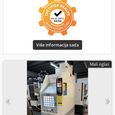
Machinery: #79155 Serijski broj mašine: SOP02060 Cena:
£17,950.00 + PDV Iako smo uložili sve napore da navedene
informacije budu tačne, ne garantujemo njihovu
potpunost. Preporučujemo zainteresovanim kupcima da
sami provere sve bitne detalje. Zakon o zaštiti zdravlja i
bezbednosti na radu iz 1974. godine: Nije realno izvodljivo
za nas kao dobavljača da obezbedimo da roba u vašoj
specifičnoj primeni ispunjava zahteve Zakona u vezi sa
Više informacija sada
zaštitom, itd. Kupci treba da angažuju stručnjaka za
zaštitne mere radi inspekcije opreme pre upotrebe.
Mali oglas