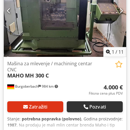
Aex Ndbqoaysha - Upravljanje: DIALOG 11 - Elektronski
ručni točak - Horizontalno glodalo vreteno - Uređaj za
hlađenje
1
/
11
Mašina za mlevenje / machining centar
CNC
MAHO
MH 300 C
4.000 €
Burgoberbach
984 km
Fiksna cena plus PDV
Zatražiti
Pozvati
Stanje:
potrebna popravka (polovno)
, Godina proizvodnje:
1987
, Na prodaju je mali mlin centar brenda Maho i tip