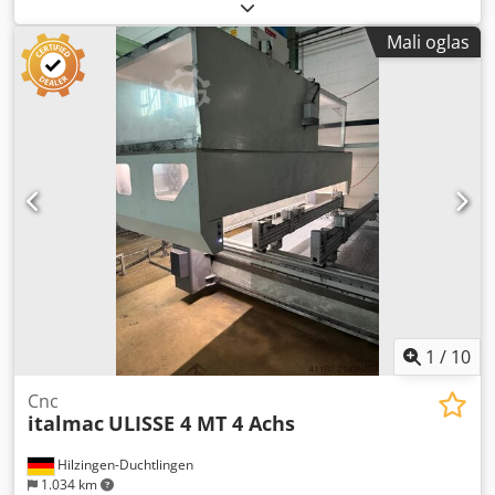
300 C Napajanje ima kvar, ali ovo se može popraviti
Specifikacije: Godina proizvodnje 1987 Tip: MH 300 C CNC
Mali oglas
kontroliše Phillips 432 Tabela: 550x275 mm Putuj x/y/z :
300/350/220 mm Adapter SK 40 Chjdsir U H Ejpfx Aayoa
Brzina vretena: 20-4000 rpm Glavna disk jedinica: 3.3 kw
Brzi prolaz: 3 m/min Quill potez: 50 mm Dimenzije: 2000 x
2000 x 2000 mm Težina: oko 1900 kg Cene plus PDV
Prikazivanje mogućeg po zakazanoj obavezi. Kontaktirajte
nas, naš tim će vam rado pomoći. Moguća je razmena ili
razmena! Kupovina / prodaja mašina KUPOVINA / PRODAJA
PROIZVODNIH I METALURŠKIH MAŠINA I JOŠ MNOGO
TOGA. Da li vam je potrebna visokokvalitetna, ali jeftina
metalna mašina za vašu proizvodnju? Ili želite da prodate
vaše? Za više informacija ili kontakt opcije posetite nas na
našem veb sajtu
1
/
10
Cnc
italmac
ULISSE 4 MT 4 Achs
Hilzingen-Duchtlingen
1.034 km