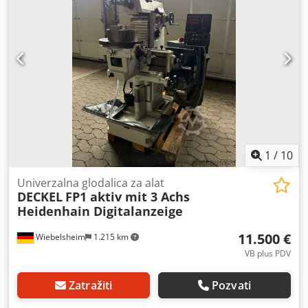
podešavanje Vertikalna 60 mm Pogonska snaga vretena
motora 3 KV Mrežni priključak 400 volti, 50 Hz - CNC
kontrola staza Heidenhain TNC 124 - Brzina vretena preko
2 stepena prenosa i beskonačno promenljiva preko
elektronski kontrolisanog varijatora brzine - Vertikalna
glodanje glava može da se okreće +/- 90 ° - hidr. alat
stezanje - Fiksni ugao sto - Kontrolni ormar fiksiran na
mašini - Rezervoar za rashladnu tečnost sa pumpom
susedne -Centralno podmazivanje -Osvetljenje Codpfx
Aelvyrbjayoha Potreban prostor D k Š k V 1800 k 1800 k
1900 mm težina 1300 kg u dobrom stanju
1
/
10
Univerzalna glodalica za alat
DECKEL
FP1 aktiv mit 3 Achs
Heidenhain Digitalanzeige
11.500 €
Wiebelsheim
1.215 km
VB plus PDV
Zatražiti
Pozvati