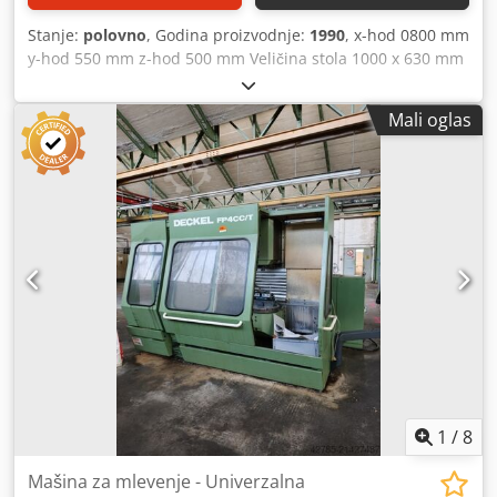
Stanje:
polovno
, Godina proizvodnje:
1990
, x-hod 0800 mm
y-hod 550 mm z-hod 500 mm Veličina stola 1000 x 630 mm
Opseg posmaka 0-10.000 mm/min Brzi hod 10 m/min
Prihvat alata ISO 40 Opseg obrtaja 20 - 4000 o/min Glavni
Mali oglas
pogon DC 10 kW CNC upravljanje Dialog 11 Ukupna
potrebna snaga 15 kW Chedpjyq Slxofx Aaysa Težina
mašine cca 6500 kg Potrebni prostor cca 3,0x2,5x2,0 m CNC
alatna glodalica sa Dialog 11 upravljanjem, kabinom za
zaštitu od prskanja i automatskim izmjenjivačem alata sa
30 pozicija. Mašina je remontovana i modernizovana od
strane firme FPS 2010. godine.
1
/
8
Mašina za mlevenje - Univerzalna