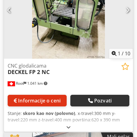
1
/
10
CNC glodalicama
DECKEL
FP 2 NC
Root
1.041 km
Informacije o ceni
Pozvati
Stanje:
skoro kao nov (polovno)
, x-travel:300 mm y-
travel:220 mm z-travel:400 mm površina:620 x 390 mm
brzina skretanja:31 - 3150 U/min domet feedova:1 - 3600
mm/min Chjdpfxeh Ty Hke Aaysa brzi traverse:4000 m/min
Mali oglas