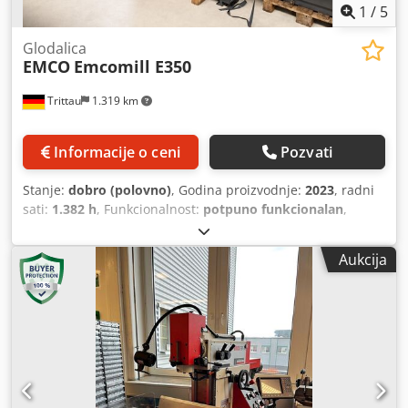
1
/
5
Glodalica
EMCO
Emcomill E350
Trittau
1.319 km
Informacije o ceni
Pozvati
Stanje:
dobro (polovno)
, Godina proizvodnje:
2023
, radni
sati:
1.382 h
, Funkcionalnost:
potpuno funkcionalan
,
udaljenost pomeranja ose X:
350 mm
, Y osa hod:
250 mm
,
radni hod Z-ose:
300 mm
, brzina vretena (maks.):
10.000
Aukcija
o/min
, CNC - Glodalica Proizvođač: EMCO, model: Emcomill
E 350 Godina proizvodnje: 2023 Radni sati: samo 1.382 h
Tehnički podaci Proizvođač: Emco Model: Emcomill E 350
Csdpfozil Rkex Aayeha Godina proizvodnje: 2023 Radni
sati: 1.382 h X osa: 350 mm Y osa: 250 mm Z osa: 300 mm
Prihvat alata: SK 30 Magacin alata: 20 pozicija Radni
napon: 400 V / 50 Hz Snaga: 7 kW Brzina vretena: 10.000
o/min Maksimalna težina obratka: 100 kg Dimenzije T-utor