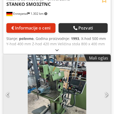
STANKO
SMO32TNC
Ennepetal
1.302 km
Informacije o ceni
Pozvati
Stanje:
polovno
, Godina proizvodnje:
1993
, X-hod 500 mm
Y-hod 400 mm Z-hod 420 mm Veličina stola 800 x 400 mm
Opseg posmaka 1-3000 mm/min Brzi hod 0,083-5 m/min
Prihvat alata ISO 40 Opseg obrtaja 20-4000 o/min Glavni
Mali oglas
pogon DC 5 kW CNC upravljanje 355 HH Cjdpfx Aeyy A
Dxoayoha Ukupna potrebna snaga 10,9 kW Težina mašine
cca 2300 kg Prostorni zahtevi cca 2,5 x 2,5 x 2,0 m CNC
alatna glodalica sa Heidenhain TNC 355 upravljanjem i
zaštitnom kabinom protiv prskanja.