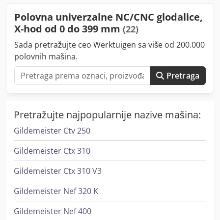
50 – 6000 o/min Konus vretena: BT 30 Kapacitet magacina
Polovna univerzalne NC/CNC glodalice,
alata: 8 stanica Dimenzije (š x d x v): 760 x 1220 x 2585 mm
X-hod od 0 do 399 mm
(22)
Težina: 1.100 kg Chjdpfxsydvzdo Aayea Može biti
demonstrirana po zahtevu.
Sada pretražujte ceo Werktuigen sa više od 200.000
polovnih mašina.
Pretraga
Pretražujte najpopularnije nazive mašina:
Gildemeister Ctv 250
Gildemeister Ctx 310
Gildemeister Ctx 310 V3
Gildemeister Nef 320 K
Gildemeister Nef 400