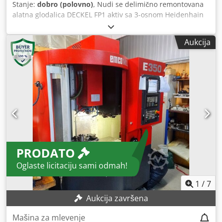
Stanje:
dobro (polovno)
, Nudi se delimično remontovana
alatna glodalica DECKEL FP1 aktiv sa 3-osnom Heidenhain
digitalnom skalom TNC 113 i delilnim kružnim stolom sa
steznom glavom sa tri čeljusti. Chodpfxoxmgguo Aayea
Aukcija
Zbog svoje kompaktne konstrukcije, idealna je za manje
radionice hobista ili garaže. Proizvođač: DECKEL Tip: FP1
Broj mašine: 2102-3314 - Hodovi X/Y/Z: 300x160x340 mm -
Opseg obrtaja: 40-2000 o/min - Bezstepeni posmak u sve
tri ose - Brzi hod u sve tri ose - Vertikalna glava za glodanje
- 100 mm pomična – vertikalno - Horizontalni uređaj za
glodanje - 3-osna Heidenhain digitalna skala TNC113 -
Uređaj za hlađenje - Delilni kružni sto sa steznom glavom
sa tri čeljusti Ukupna snaga: 1,9 kW Dimenzije mašine D x
Š x V: 1,30 x 1,10 x 1,60 m Težina: cca. 850 kg Cena je bez
PRODATO
PDV-a, franko fabrika, utovar uračunat. Stanje: korišćeno.
Oglaste licitaciju sami odmah!
1
/
7
Aukcija završena
Mašina za mlevenje