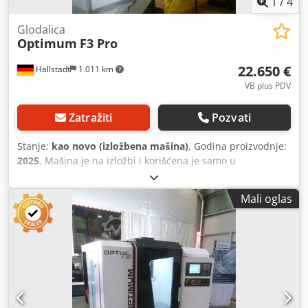
1
/
4
Glodalica
Optimum
F3 Pro
22.650 €
Hallstadt
1.011 km
VB plus PDV
Zatražiti
Pozvati
Stanje:
kao novo (izložbena mašina)
, Godina proizvodnje:
2025
, Mašina je na izložbi i korišćena je samo u
demonstracijske svrhe. Optimill F 3 Pro CNC glodalica
(mašina za obuku) direktno od proizvođača. F 3 PRO -
Mali oglas
OPTIMUM CNC glodalica sa Siemens kontrolom SINUMERIK
808D Advanced odlikuje se performansama, brzinom,
preciznošću i dugim vijekom trajanja. Sve linearne vodilice
sa poklopcima od nerđajućeg čelika Automatsko centralno
podmazivanje Servo pogon kompanije SIEMENS u svim
osama (otvorena petlja) Mak. brzina vretena 4000 min-1
Svetlo mašine u radnom području Prenosivi, elektronski
ručni točak sa dugmetom za omogućavanje i prekidačem