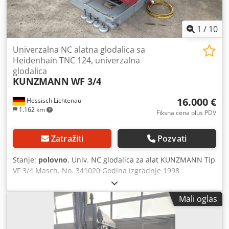
1
/
10
Univerzalna NC alatna glodalica sa
Heidenhain TNC 124, univerzalna
glodalica
KUNZMANN
WF 3/4
16.000 €
Hessisch Lichtenau
1.162 km
Fiksna cena plus PDV
Zatražiti
Pozvati
Stanje:
polovno
, Univ. NC glodalica za alat KUNZMANN Tip
VF 3/4 Masch. No. 341020 Godina izgradnje 1998
Udaljenost putovanja Ks: 400 mm I: 320 mm Z: 400 mm
Veličina stola 650 k 350 mm Držač vretena SK 40 Brzina
Mali oglas
vretena 40 - 2500 o / min. Feeds Ks, I i Z osa 0 - 1000 mm /
min. beskonačno promenljiva Brzo kretanje Ks, I-osa 4000
mm/min. Brzo kretanje Z-ose 3000 mm/min. Pero