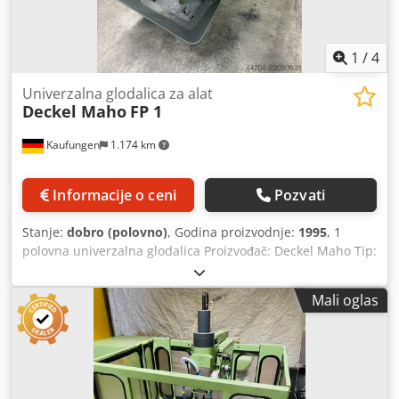
1
/
4
Univerzalna glodalica za alat
Deckel Maho
FP 1
Kaufungen
1.174 km
Informacije o ceni
Pozvati
Stanje:
dobro (polovno)
, Godina proizvodnje:
1995
, 1
polovna univerzalna glodalica Proizvođač: Deckel Maho Tip:
FP 1 Godina proizvodnje: 1995 sa CE sertifikatom Sa
aktivnim digitalnim prikazom Heidenhain TNC 123
Mali oglas
Csdpszamw Ijfx Aayeha Tehnički podaci: X-hod: 300 mm Y-
hod: 160 mm Z-hod: 340 mm Prihvat vretena: SK 40
Veličina stola: 600x210 mm Broj obrtaja vretena: 40-2000
o/min Težina mašine cca: 1 t Potrebna površina cca:
1,6x1,3x1,8 m