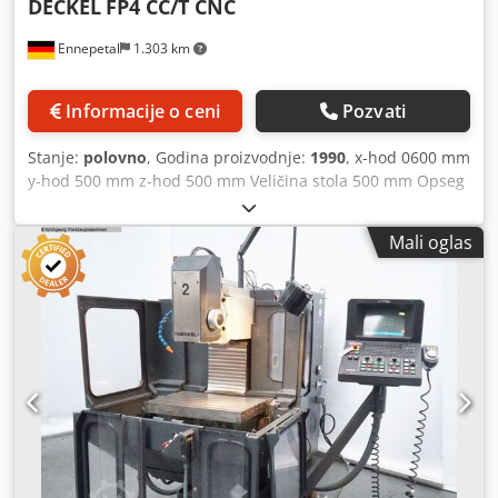
DECKEL
FP4 CC/T CNC
Ennepetal
1.303 km
Informacije o ceni
Pozvati
Stanje:
polovno
, Godina proizvodnje:
1990
, x-hod 0600 mm
y-hod 500 mm z-hod 500 mm Veličina stola 500 mm Opseg
posmaka 2-10.000 mm/min Brzi hod 10 m/min Prihvat alata
ISO 40 Opseg obrtaja 0-6300 o/min Glavni pogon DC 8 kW
Mali oglas
CNC upravljanje Dialog 11 Chedpfxeyq Sk Us Aayja Ukupna
potrebna snaga 23 KVA Težina mašine cca 5050 kg
Potrebni prostor cca 3,0x2,5x2,0 m CNC alatna glodalica sa
upravljanjem Dialog 11, zaštitna kabina protiv prskanja,
rotacioni sto kao četvrta osa i magacin za izmenu alata sa
40 pozicija. Mašina je remontovana. Mašinu je 2010.
godine remontovala i modernizovala firma FPS.