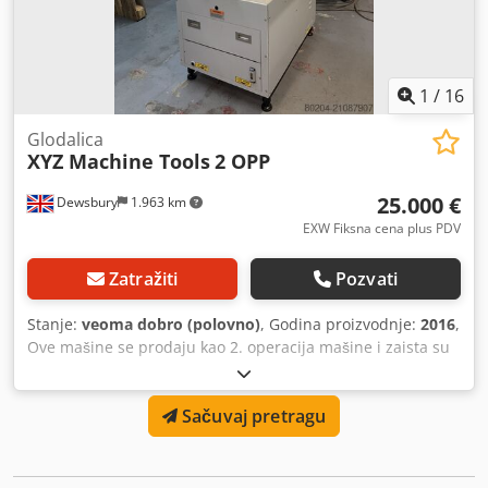
1
/
16
Glodalica
XYZ Machine Tools
2 OPP
25.000 €
Dewsbury
1.963 km
EXW Fiksna cena plus PDV
Zatražiti
Pozvati
Stanje:
veoma dobro (polovno)
, Godina proizvodnje:
2016
,
Ove mašine se prodaju kao 2. operacija mašine i zaista su
odlične u toj ulozi, ali mi ih smatramo za odlične male
mašine i za prvu operaciju. Može se organizovati
Sačuvaj pretragu
demonstracija. Izuzetna kapacitet za tako malu mašinu.
Mašina ima 6 držača alata Godina: 2016 Upravljanje:
ProtoTrak TMX Veličina stola: 457 x 381 mm Hod X ose: 355
mm Hod Y ose: 305 mm Hod Z ose: 455 mm Brzina vretena: