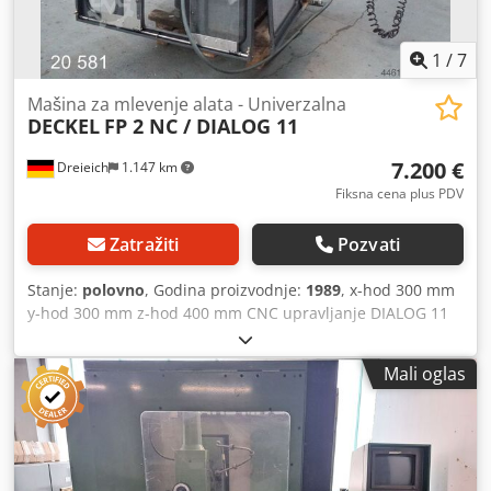
1
/
7
Mašina za mlevenje alata - Univerzalna
DECKEL
FP 2 NC / DIALOG 11
7.200 €
Dreieich
1.147 km
Fiksna cena plus PDV
Zatražiti
Pozvati
Stanje:
polovno
, Godina proizvodnje:
1989
, x-hod 300 mm
y-hod 300 mm z-hod 400 mm CNC upravljanje DIALOG 11
Prihvat vretena ISO 40 Obrtaji vretena 31 - 5.000 o/min
Dimenzije stola 620 x 390 mm Opterećenje stola 250 kg
Mali oglas
Pogonska snaga 5,5 kW Beskonačno promenljivi pomaci 2 -
6.000 mm/min Izlaz vretena 80 mm Radni napon 380 V
Ukupna potreba za energijom 11,0 kVA Težina mašine cca
1,65 t Potreban prostor cca 1,85 x 1,90 x 1,80 m Elektro
ormar 1,35 x 0,70 x 1,70 m - Fabr. broj: 2836-0283 Codpfx