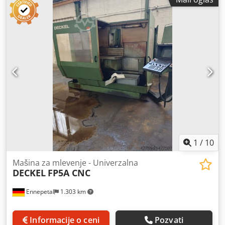
1
/
10
Mašina za mlevenje - Univerzalna
DECKEL
FP5A CNC
Ennepetal
1.303 km
Informacije o ceni
Pozvati