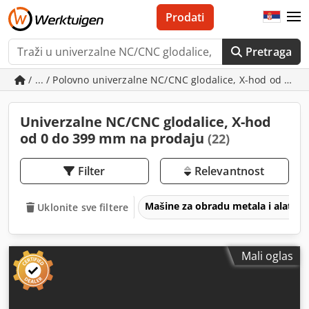
Prodati
Pretraga
/ ... / Polovno univerzalne NC/CNC glodalice, X-hod od 0 d
Univerzalne NC/CNC glodalice, X-hod
od 0 do 399 mm na prodaju
(22)
Filter
Relevantnost
Mašine za obradu metala i alatne
Uklonite sve filtere
Mali oglas