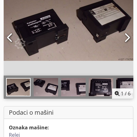
1
/
6
Podaci o mašini
Oznaka mašine:
Relej