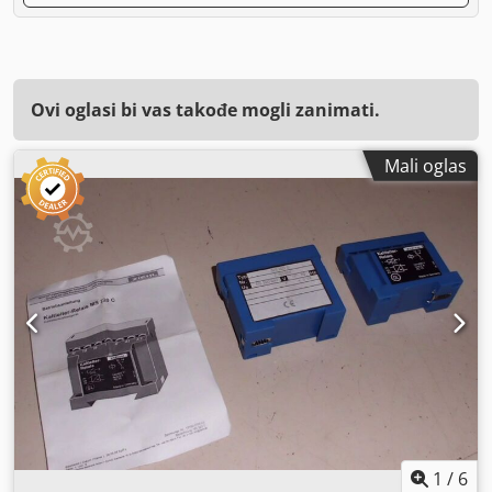
Ovi oglasi bi vas takođe mogli zanimati.
Mali oglas
1
/
6