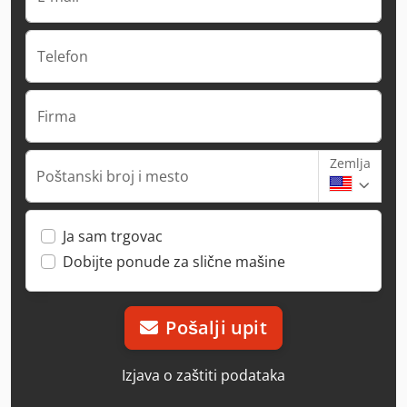
Telefon
Firma
Zemlja
Poštanski broj i mesto
Ja sam trgovac
Dobijte ponude za slične mašine
Pošalji upit
Izjava o zaštiti podataka