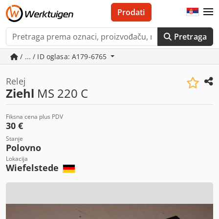
Prodati
Pretraga
/ ... / ID oglasa: A179-6765
Relej
Ziehl
MS 220 C
Fiksna cena plus PDV
30 €
Stanje
Polovno
Lokacija
Wiefelstede