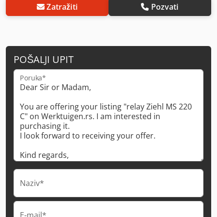
Zatražiti
Pozvati
POŠALJI UPIT
Poruka*
Naziv*
E-mail*