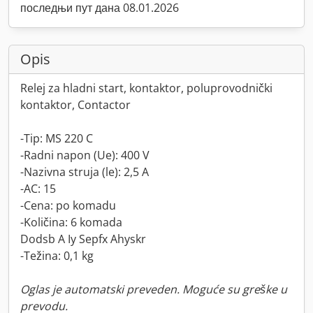
последњи пут дана 08.01.2026
Opis
Relej za hladni start, kontaktor, poluprovodnički
kontaktor, Contactor
-Tip: MS 220 C
-Radni napon (Ue): 400 V
-Nazivna struja (le): 2,5 A
-AC: 15
-Cena: po komadu
-Količina: 6 komada
Dodsb A Iy Sepfx Ahyskr
-Težina: 0,1 kg
Oglas je automatski preveden. Moguće su greške u
prevodu.