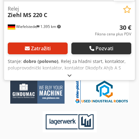
Relej
Ziehl
MS 220 C
30 €
Wiefelstede
1.395 km
Fiksna cena plus PDV
Zatražiti
Pozvati
Stanje:
dobro (polovno)
, Relej za hladni start, kontaktor,
poluprovodnički kontaktor, kontaktor Dkodpfx Ahjb A S
Stjyer -Tip: MS 220 C -Napajanje (Ue): 400 V -Nominalna
struja (Ie): 2,5 A -AC 15 -Cena: po komadu -Količina: 4
komada -Težina: 1 kg