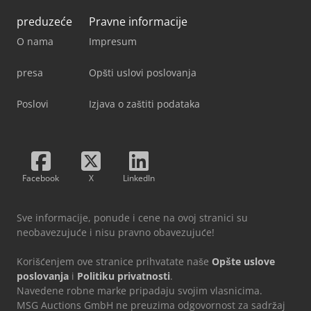
preduzeće
Pravne informacije
O nama
Impresum
presa
Opšti uslovi poslovanja
Poslovi
Izjava o zaštiti podataka
Facebook
X
LinkedIn
Sve informacije, ponude i cene na ovoj stranici su
neobavezujuće i nisu pravno obavezujuće!
Korišćenjem ove stranice prihvatate naše
Opšte uslove
poslovanja
i
Politiku privatnosti
.
Navedene robne marke pripadaju svojim vlasnicima.
MSG Auctions GmbH ne preuzima odgovornost za sadržaj