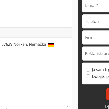
E-mail*
Telefon
Firma
1, 57629 Norken, Nemačka
Poštanski br
Ja sam t
Dobijte 
Iz