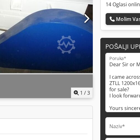
14 Oglasi onli
Molim Vas
POŠALJI UP
Poruka*
1
/
3
Naziv*