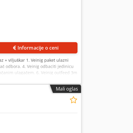
Informacije o ceni
+ viljuškar 1. Veinig paket ulazni
ač odbora. 4. Veinig odbaciti jedinicu
ančanim ulagačem. 6. Veinig outfeed 3m
rsno hranjenje tampon traka
jkasti transporteri. Moguće je ponuditi
Mali oglas