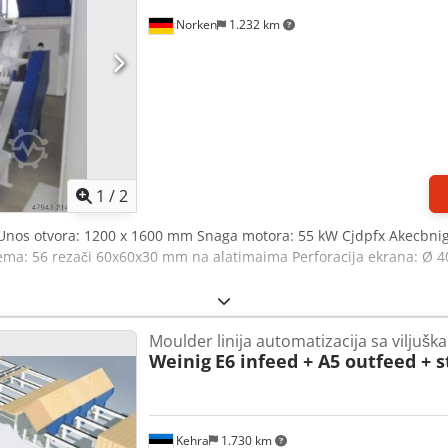
Norken
1.232 km
1
/
2
 Unos otvora: 1200 x 1600 mm Snaga motora: 55 kW Cjdpfx Akecbnig
tema: 56 rezači 60x60x30 mm na alatimaima Perforacija ekrana: Ø 
Moulder linija automatizacija sa viljuška
Weinig
E6 infeed + A5 outfeed + 
Kehra
1.730 km