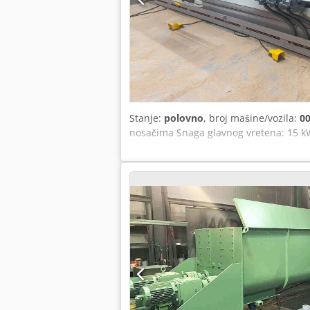
Stanje:
polovno
, broj mašine/vozila:
0
nosačima Snaga glavnog vretena: 15 kW 