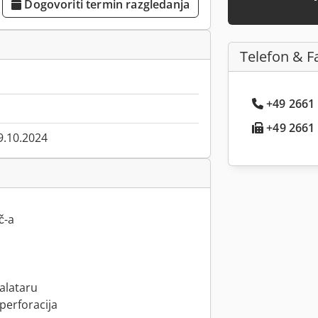
Dogovoriti termin razgledanja
Telefon & F
+49 2661 .
+49 2661 .
9.10.2024
č-a
 alataru
perforacija