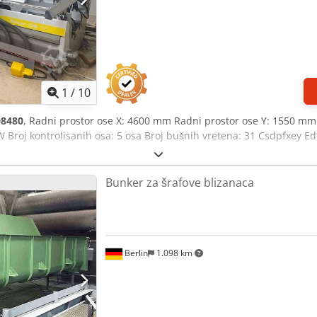
1
/
10
08480
, Radni prostor ose X: 4600 mm Radni prostor ose Y: 1550 m
Broj kontrolisanih osa: 5 osa Broj bušnih vretena: 31 Csdpfxey Edq
Bunker za šrafove blizanaca
Berlin
1.098 km