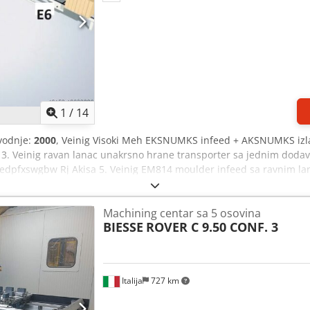
1
/
14
vodnje:
2000
, Veinig Visoki Meh EKSNUMKS infeed + AKSNUMKS izlaz 
ilt 3. Veinig ravan lanac unakrsno hrane transporter sa jednim dodav
Chedpfxswgbw Rj Akisa 5. Veinig EM814 moulder infeed sa ravnim l
kasti transporter sa unakrsnim lancem za napajanje. 8. Veinig unak
kar sa makazama lift valjak transporter. 10. Veinig paket izlazni val
Machining centar sa 5 osovina
anje ako je potrebno.
BIESSE
ROVER C 9.50 CONF. 3
Italija
727 km