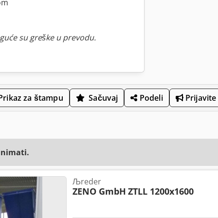
om
guće su greške u prevodu.
Prikaz za štampu
Sačuvaj
Podeli
Prijavite
animati.
Љreder
ZENO GmbH
ZTLL 1200x1600