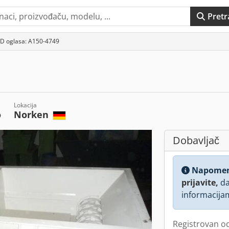
Pretr
ID oglasa: A150-4749
Lokacija
o
Norken
Dobavljač
Napome
prijavite,
da
informacija
Registrovan o