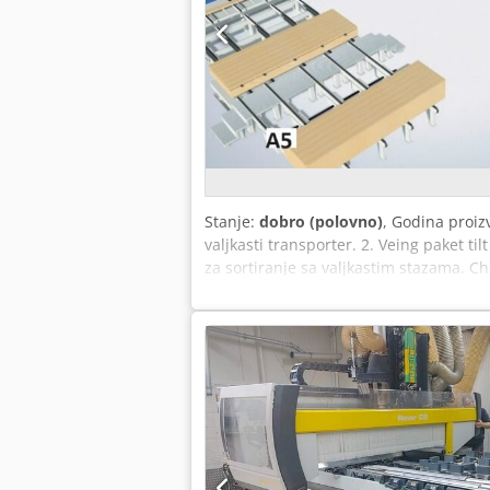
Stanje:
dobro (polovno)
, Godina proiz
valjkasti transporter. 2. Veing paket t
za sortiranje sa valjkastim stazama. 
pojas akcelerator transporter. 7. Valj
transporter. 9. Veinig stan lanac viljuš
sa dodatnim Veinig sistemom za grupis