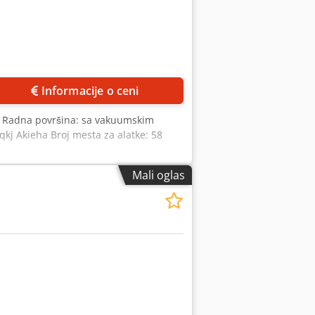
Informacije o ceni
m Radna površina: sa vakuumskim
kj Akieha Broj mesta za alatke: 58
Mali oglas