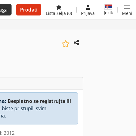
aga
Prodati
Jezik
Lista želja
(0)
Prijava
Meni
na:
Besplatno se registrujte ili
 biste pristupili svim
ma.
d: 2012