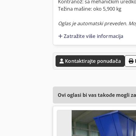
Kontranož: sa mehaničkim uredk
Težina mašine: oko 5,900 kg
Oglas je automatski preveden. Mo
Zatražite više informacija
Kontaktirajte ponuđača
Ovi oglasi bi vas takođe mogli z