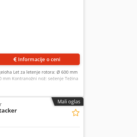
Zatražite više slika
Informacije o ceni
eioha Let za letenje rotora: Ø 600 mm
40 mm Kontranožni nož: sečenje Težina
Mali oglas
r
stacker