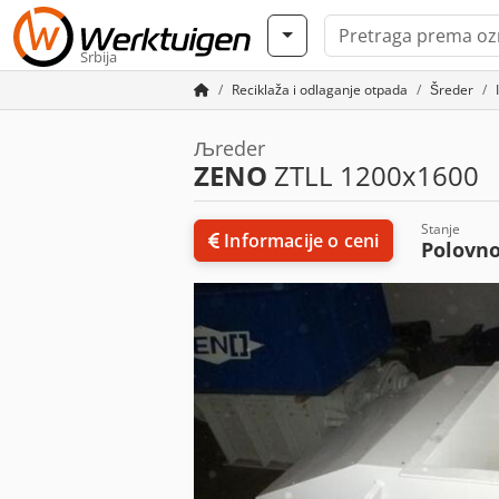
Srbija
Reciklaža i odlaganje otpada
Šreder
Љreder
ZENO
ZTLL 1200x1600
Stanje
Informacije o ceni
Polovn