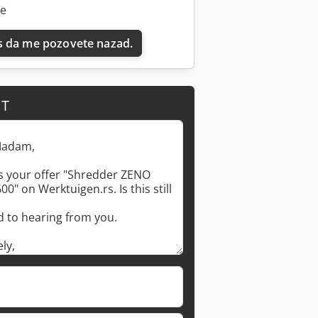
ne
 da me pozovete nazad.
IT