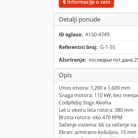
Informacije o ceni
Detalji ponude
ID oglasa:
A150-4749
Referentni broj:
G-1-55
Ažuriranje:
последњи пут дана 2
Opis
Unos otvora: 1,200 x 1,600 mm
Snaga motora: 110 kW, bez menja
Codpfebq Stqjx Akioha
Let u okviru leta rotora: 380 mm
Brzina rotora: oko 470 RPM
Sečenje sistema: 66 za sečenje na
Ekran: armirano-košuljice, 15 mm 