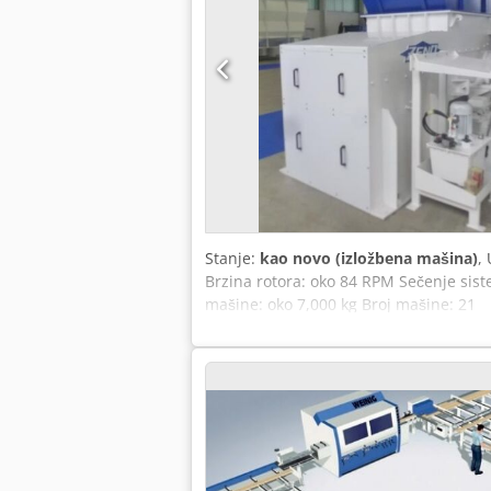
Stanje:
kao novo (izložbena mašina)
,
Brzina rotora: oko 84 RPM Sečenje sis
mašine: oko 7,000 kg Broj mašine: 21