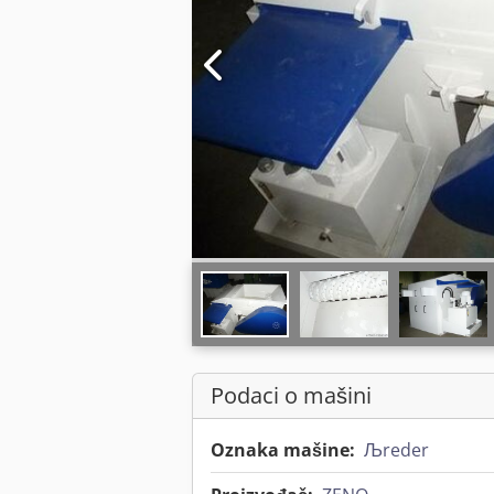
Podaci o mašini
Oznaka mašine:
Љreder