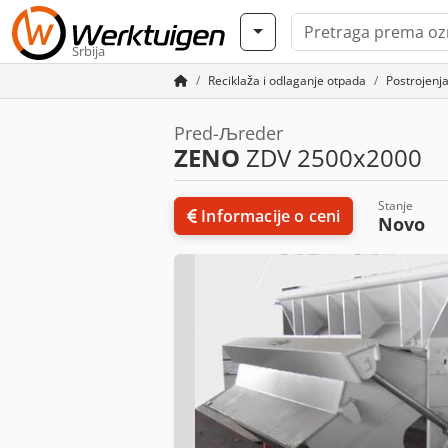
Srbija
Reciklaža i odlaganje otpada
Postrojenja
Pred-Љreder
ZENO
ZDV 2500x2000
Stanje
Informacije o ceni
Novo