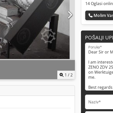
14 Oglasi onli
Molim Vas
POŠALJI UP
Poruka*
1
/
2
Naziv*