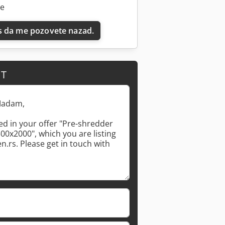
ne
 da me pozovete nazad.
IT