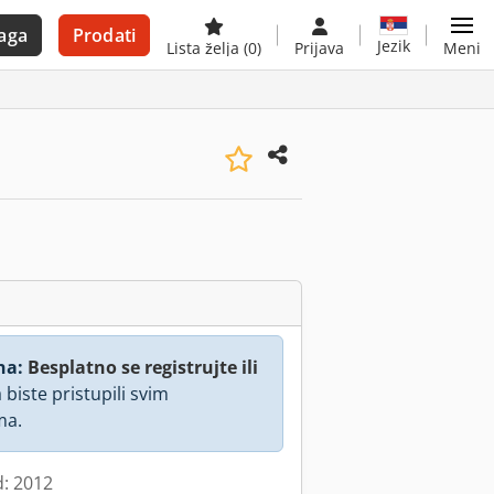
aga
Prodati
Jezik
Lista želja
(0)
Prijava
Meni
na:
Besplatno se registrujte ili
 biste pristupili svim
ma.
d: 2012