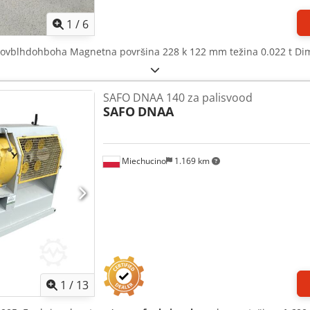
1
/
6
Aovblhdohboha Magnetna površina 228 k 122 mm težina 0.022 t Dime
SAFO DNAA 140 za palisvood
SAFO
DNAA
Miechucino
1.169 km
1
/
13