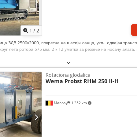
1
/
2
ица ЗДВ 2500к2000, покретна на шасији ланца, укљ. одвајач трансп
 круг лета ротора 575 мм, 2 к 12 уметка за резање на носачу алата
Rotaciona glodalica
Wema Probst
RHM 250 II-H
Manhay
1.352 km