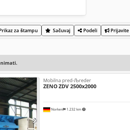
Prikaz za štampu
Sačuvaj
Podeli
Prijavite
animati.
Mobilna pred-Љreder
ZENO
ZDV 2500x2000
Norken
1.232 km