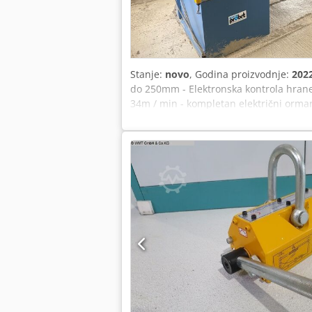
Stanje:
novo
, Godina proizvodnje:
202
do 250mm - Elektronska kontrola hrane
34m / min - kompletan električni orma
podešavanje hrane Codpfxoubbryo Ahboh
6-34m / min - kompletan kontrolni orm