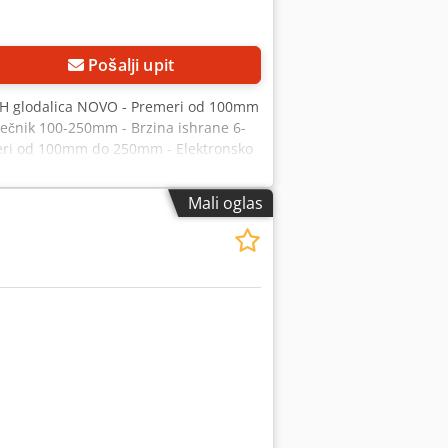
Pošalji upit
-H glodalica NOVO - Premeri od 100mm
rečnik 100-250mm - Brzina ishrane 6-
emeri od 100mm do 250mm - Elektronsko
 = prečnik 100-250mm - brzina ishrane
Mali oglas