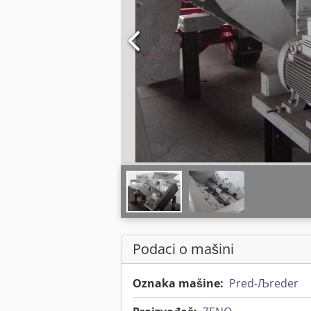
Podaci o mašini
Oznaka mašine:
Pred-Љreder