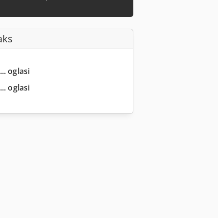
aks
.. oglasi
.. oglasi