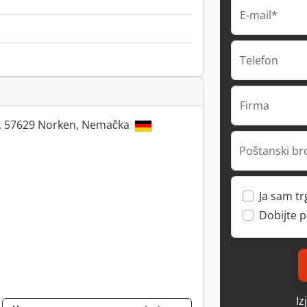
E-mail*
Telefon
Firma
1, 57629 Norken, Nemačka
Poštanski br
Ja sam t
Dobijte 
Iz