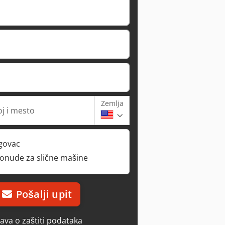
Zemlja
oj i mesto
rgovac
ponude za slične mašine
Pošalji upit
java o zaštiti podataka