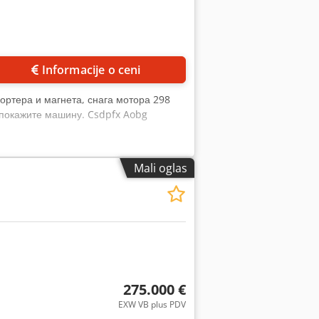
Zatražite više slika
Informacije o ceni
ортера и магнета, снага мотора 298
, покажите машину. Csdpfx Aobg
Mali oglas
275.000 €
EXW VB plus PDV