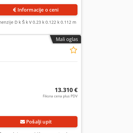
Informacije o ceni
nzije D k Š k V 0.23 k 0.122 k 0.112 m
Mali oglas
13.310 €
Fiksna cena plus PDV
Pošalji upit