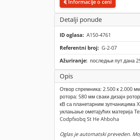
Informacije o ceni
Detalji ponude
ID oglasa:
A150-4761
Referentni broj:
G-2-07
Ažuriranje:
последњи пут дана 2
Opis
Отвор спремника: 2.500 к 2.000 мм
ротора: 580 мм сваки дизајн ротора
кВ са планетарним зупчаницима Х
уклањање ометајућих материја Теж
Codpfxobq St He Ahboha
Oglas je automatski preveden. Mo