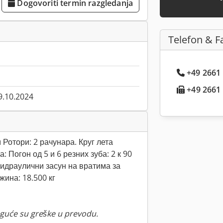
Dogovoriti termin razgledanja
Telefon & F
+49 2661 .
+49 2661 .
9.10.2024
 Ротори: 2 рачунара. Круг лета
: Погон од 5 и 6 резних зуба: 2 к 90
идраулични засун на вратима за
ина: 18.500 кг
guće su greške u prevodu.