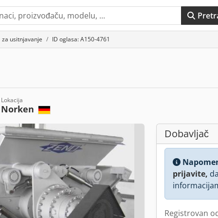
Pretr
 za usitnjavanje
ID oglasa: A150-4761
Lokacija
Norken
Dobavljač
Napome
prijavite,
da
informacija
Registrovan o