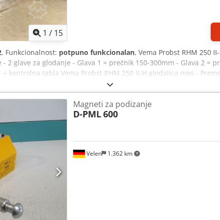
1
/
15
2
, Funkcionalnost:
potpuno funkcionalan
, Vema Probst RHM 250 II
 - 2 glave za glodanje - Glava 1 = prečnik 150-300mm - Glava 2 = p
r + kontrolna tabla Vema Probst RHM 250 II-H glodalica novi - Pr
a - 2 glave za glodanje - Glava 1 = prečnik 150-300mm - Glava 2
ar + kontrolni panel
Magneti za podizanje
D-PML
600
Velen
1.362 km