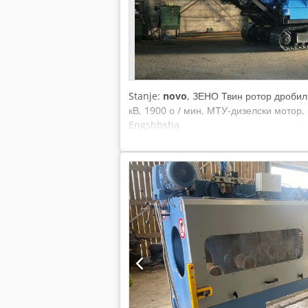
Stanje:
novo
, ЗЕНО Твин ротор дробил
кВ, 1900 о / мин, МТУ-дизелски мотор,
Engshbsha