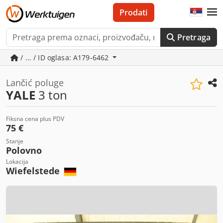
Prodati
Pretraga
/ ... / ID oglasa: A179-6462
Lančić poluge
YALE
3 ton
Fiksna cena plus PDV
75 €
Stanje
Polovno
Lokacija
Wiefelstede