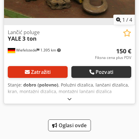
1
/
4
Lančić poluge
YALE
3 ton
150 €
Wiefelstede
1.395 km
Fiksna cena plus PDV
Zatražiti
Pozvati
Stanje:
dobro (polovno)
, Polužni dizalica, lančani dizalica,
kran, montažni dizalica, montažni lančani dizalica
Crodpfob A R Thjx Al Ief - Nosivost: 3000 kg - Dužina lanca:
3000 mm - Dimenzije: 700/400/V190 mm - Težina: 29 kg
Oglasi ovde