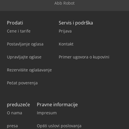
Abb Robot
Prodati
Servis i podrška
Cene i tarife
Prijava
Postavljanje oglasa
Kontakt
Upravljajte oglase
Primer ugovora o kupovini
Rezervišite oglašavanje
Pečat poverenja
preduzeće
Pravne informacije
O nama
Impresum
presa
Opšti uslovi poslovanja