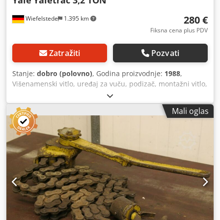
Yale
Yaletrac 3,2 TON
280 €
Wiefelstede
1.395 km
Fiksna cena plus PDV
Zatražiti
Pozvati
Stanje:
dobro (polovno)
, Godina proizvodnje:
1988
,
Višenamenski vitlo, uređaj za vuču, podizač, montažni vitlo,
sajla vitlo, univerzalni sajla vitlo, uređaj za vuču sajlom
Codpfxoxbcxis Al Ierf -Proizvođač: Yale, višenamenski vitlo
Mali oglas
model Yaletrac 3,2 TONE -Nosivost: 3200 kg -Čelično uže: Ø
16 mm / nije uključeno u isporuku, moguće izabrati iz
lagera uz doplatu -Količina: 2x vitla dostupna -Cena: po
komadu -Dimenzije: 700/150/V370 mm -Težina: 22 kg/kom.