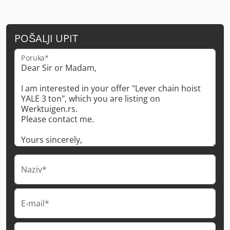
POŠALJI UPIT
Poruka*
Naziv*
E-mail*