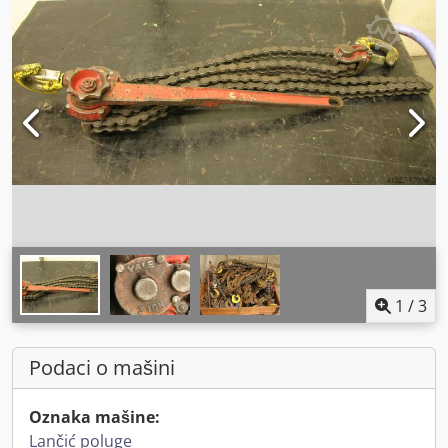
1
/
3
Podaci o mašini
Oznaka mašine:
Lančić poluge