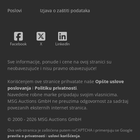
Poslovi
Izjava o zaštiti podataka
Facebook
X
LinkedIn
Sve informacije, ponude i cene na ovoj stranici su
neobavezujuće i nisu pravno obavezujuće!
Korišćenjem ove stranice prihvatate naše
Opšte uslove
poslovanja
i
Politiku privatnosti
.
Navedene robne marke pripadaju svojim vlasnicima.
MSG Auctions GmbH ne preuzima odgovornost za sadržaj
povezanih eksternih internet stranica.
© 2000 - 2026 MSG Auctions GmbH
Ova veb-stranica je zaštićena putem reCAPTCHA i primenjuju se Google
pravila o privatnosti
i
uslovi korišćenja
.