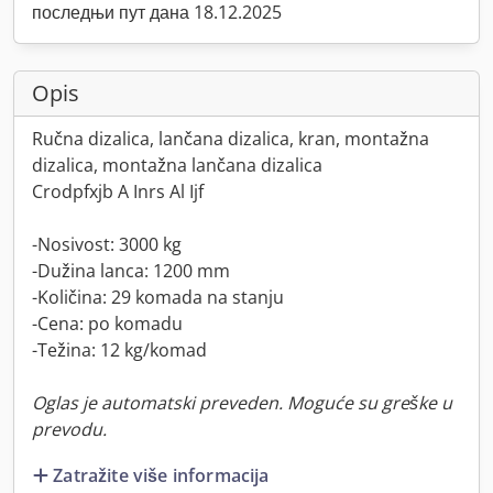
последњи пут дана 18.12.2025
Opis
Ručna dizalica, lančana dizalica, kran, montažna
dizalica, montažna lančana dizalica
Crodpfxjb A Inrs Al Ijf
-Nosivost: 3000 kg
-Dužina lanca: 1200 mm
-Količina: 29 komada na stanju
-Cena: po komadu
-Težina: 12 kg/komad
Oglas je automatski preveden. Moguće su greške u
prevodu.
Zatražite više informacija