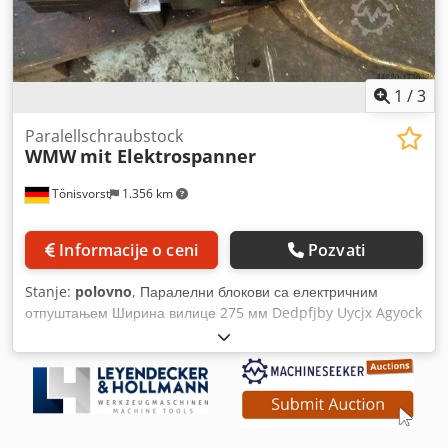
1
/
3
Paralellschraubstock
WMW
mit Elektrospanner
Tönisvorst
1.356 km
Informacije o ceni
Pozvati
Stanje:
polovno
, Паралелни блокови са електричним
отпуштањем Ширина вилице 275 мм Dedpfjby Uycjx Agyock