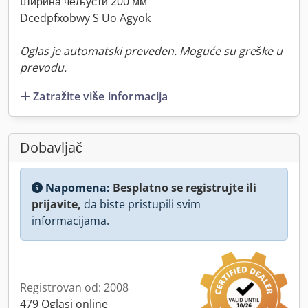
Ширина чељусти 200 мм
Dcedpfxobwy S Uo Agyok
Oglas je automatski preveden. Moguće su greške u
prevodu.
Zatražite više informacija
Dobavljač
Napomena:
Besplatno se registrujte ili
prijavite,
da biste pristupili svim
informacijama.
Registrovan od: 2008
479 Oglasi online