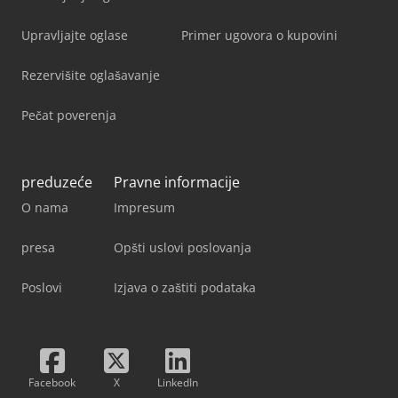
Upravljajte oglase
Primer ugovora o kupovini
Rezervišite oglašavanje
Pečat poverenja
preduzeće
Pravne informacije
O nama
Impresum
presa
Opšti uslovi poslovanja
Poslovi
Izjava o zaštiti podataka
Facebook
X
LinkedIn