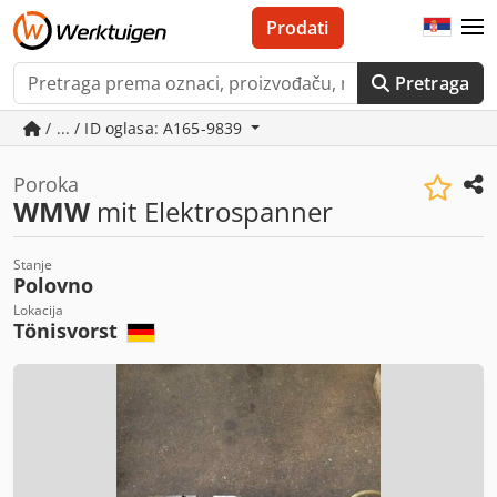
Prodati
Pretraga
/ ... / ID oglasa: A165-9839
Poroka
WMW
mit Elektrospanner
Stanje
Polovno
Lokacija
Tönisvorst