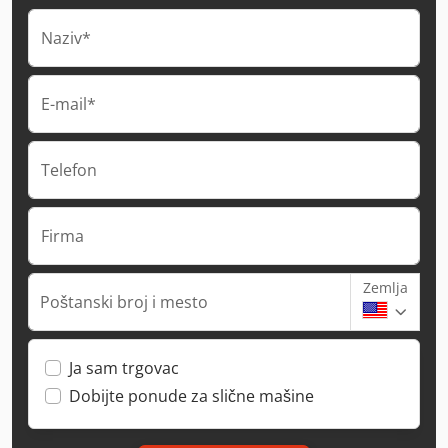
Naziv*
E-mail*
Telefon
Firma
Zemlja
Poštanski broj i mesto
Ja sam trgovac
Dobijte ponude za slične mašine