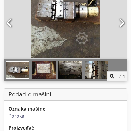
1
/
4
Podaci o mašini
Oznaka mašine:
Poroka
Proizvođač: