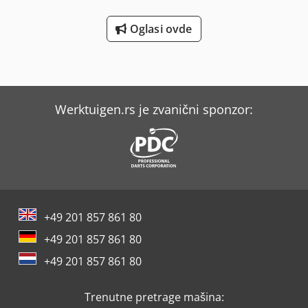
komore: dužina 1300 mm x prečnik 800 mm Tip istovara:
pneumatski klapni ventil, centralno postavljen na dnu
Oglasi ovde
Mešalica: visokobrzinska osovina sa zavarenim lopaticama
u obliku „T“ Motor: SEW pogon sa elektro motorom snage
22 kW Dodatna oprema: - 1 bočna intenzivna mešalica
(chopper – rafiner), direktno pokretana elektro motorom
snage 7,5 kW, moguća montaža druge mešalice Ispod
Werktuigen.rs je zvanični sponzor:
možete pronaći link ka video snimku koji prikazuje
mešalicu tokom probnog rada: Specifikacija: Zapremina
posude: 105,7 gal Snaga motora: 22 kW Materijal izrade:
nerđajući čelik Sekalice (da/ne): da Broj sekača (1-10): 1
Snaga sekača: 10,057 KS Vakuum interna komora (da/ne):
ne Plašt za grejanje/hlađenje (da/ne): ne Dimenzije: 1300
mm dužina x 800 mm prečnik
+49 201 857 861 80
+49 201 857 861 80
+49 201 857 861 80
Trenutne pretrage mašina: