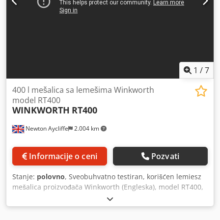
1
/
7
400 l mešalica sa lemešima Winkworth
model RT400
WINKWORTH
RT400
Newton Aycliffe
2.004 km
Informacije o ceni
Pozvati
Stanje:
polovno
, Sveobuhvatno testiran, korišćen lemiesz
mešalica proizvođača Winkworth (Engleska), model RT400,
izrađen od nerđajućeg čelika AISI 316. Materijal: nerđajući
čelik AISI 316 Radna zapremina: 400 litara (u zavisnosti od
proizvoda) Codpfxsykn Shj Agkjrf Dimenzije mešajuće