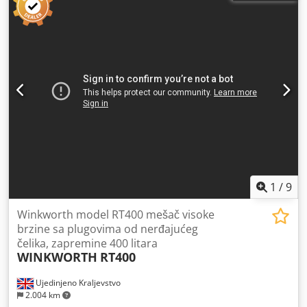
1
/
9
Winkworth model RT400 mešač visoke
brzine sa plugovima od nerđajućeg
čelika, zapremine 400 litara
WINKWORTH
RT400
Ujedinjeno Kraljevstvo
2.004 km