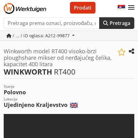
Prodati
Pretraga
/ ... / ID oglasa: A212-99877
Winkworth model RT400 visoko-brzi
ploughshare mikser od nerđajućeg čelika,
kapacitet 400 litara
WINKWORTH
RT400
Stanje
Polovno
Lokacija
Ujedinjeno Kraljevstvo