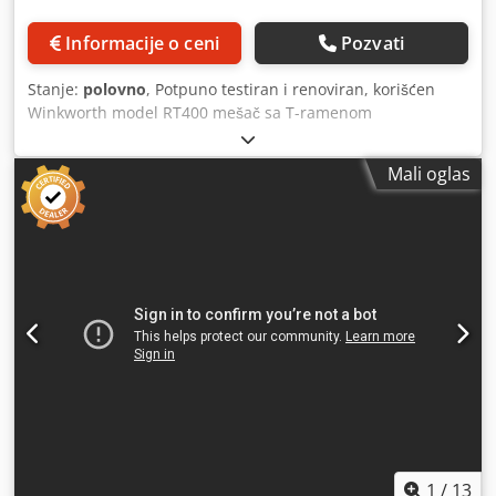
Informacije o ceni
Pozvati
Stanje:
polovno
, Potpuno testiran i renoviran, korišćen
Winkworth model RT400 mešač sa T-ramenom
ploughshare, od prohroma. Proizvođač: Winkworth
Materijal: Prohrom (nerđajući čelik) Godina proizvodnje:
Mali oglas
2016 Kapacitet: 400 litara (u zavisnosti od proizvoda)
Mešalica: dužina 1300 mm x prečnik 800 mm. Tip lopatica:
ploughshare lopatice tipa T-Arm sa pogonom/menjačem.
Codoymayiopfx Agksrf Video ovog mešača je dostupan
ispod. Specifikacije: Zapremina posude: 105,7 galona
Materijal izrade: Nerđajući čelik Dimenzije: 1300 mm
dužina x 800 mm prečnik.
1
/
13