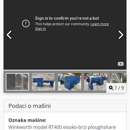
1
/
9
Podaci o mašini
Oznaka mašine:
Winkworth model RT400 visoko-brzi ploughshare