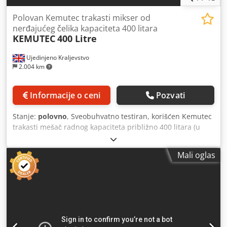
Polovan Kemutec trakasti mikser od
nerđajućeg čelika kapaciteta 400 litara
KEMUTEC
400 Litre
Ujedinjeno Kraljevstvo
2.004 km
Informacije o ceni
Pozvati
Stanje:
polovno
, Sveobuhvatno testiran, korišćen Kemutec
trakasti mešač radnog kapaciteta približno 400 litara (u
zavisnosti od proizvoda), od nerđajućeg čelika 316. Korito
dimenzija približno 1680 mm dužine x 580 mm širine x 700
Mali oglas
mm dubine. Opremljen jednostranom prekinutom trakom
od nerđajućeg čelika koju pokreće motor od 5,5 kW sa
menjačem. Jedinica uključuje poklopac od nerđajućeg
čelika na šarkama sa stezaljkama. Uključuje donji ventil za
ispuštanje. Specifikacija: Crjdpfeyma Dbjx Agkef Kapacitet:
14,1 ft³ Materijal izrade: nerđajući čelik 316 Širina: 580 mm
Snaga motora: 7,4 KS Dužina: 1680 mm Plašt: Ne