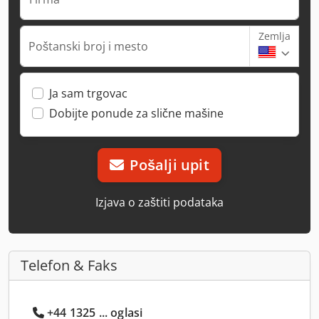
Zemlja
Poštanski broj i mesto
Ja sam trgovac
Dobijte ponude za slične mašine
Pošalji upit
Izjava o zaštiti podataka
Telefon & Faks
+44 1325 ... oglasi