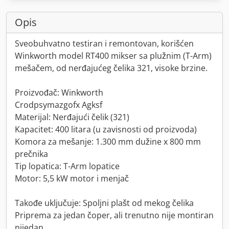
Opis
Sveobuhvatno testiran i remontovan, korišćen
Winkworth model RT400 mikser sa plužnim (T-Arm)
mešačem, od nerđajućeg čelika 321, visoke brzine.
Proizvođač: Winkworth
Crodpsymazgofx Agksf
Materijal: Nerđajući čelik (321)
Kapacitet: 400 litara (u zavisnosti od proizvoda)
Komora za mešanje: 1.300 mm dužine x 800 mm
prečnika
Tip lopatica: T-Arm lopatice
Motor: 5,5 kW motor i menjač
Takođe uključuje: Spoljni plašt od mekog čelika
Priprema za jedan čoper, ali trenutno nije montiran
nijedan.