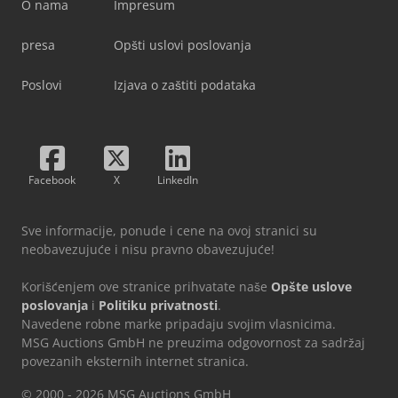
O nama
Impresum
presa
Opšti uslovi poslovanja
Poslovi
Izjava o zaštiti podataka
Facebook
X
LinkedIn
Sve informacije, ponude i cene na ovoj stranici su
neobavezujuće i nisu pravno obavezujuće!
Korišćenjem ove stranice prihvatate naše
Opšte uslove
poslovanja
i
Politiku privatnosti
.
Navedene robne marke pripadaju svojim vlasnicima.
MSG Auctions GmbH ne preuzima odgovornost za sadržaj
povezanih eksternih internet stranica.
© 2000 - 2026 MSG Auctions GmbH