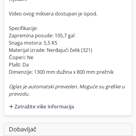
Video ovog miksera dostupan je ispod.
Specifikacije:
Zapremina posude: 105,7 gal
Snaga motora: 5,5 KS
Materijal izrade: Nerđajući čelik (321)
Čoperi: Ne
Plašt: Da
Dimenzije: 1300 mm dužina x 800 mm prečnik
Oglas je automatski preveden. Moguće su greške u
prevodu.
Zatražite više informacija
Dobavljač