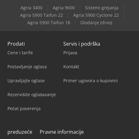
Agria 3400
Agria 9600
Sistemi grejanja
Agria 5900 Taifun 22
Agria 5900 Cyclone 22
Agria 5900 Taifun 18
Glodanje (drvo)
Prodati
Servis i podrška
Cene i tarife
Prijava
Postavljanje oglasa
Kontakt
Upravljajte oglase
Primer ugovora o kupovini
Rezervišite oglašavanje
Pečat poverenja
preduzeće
Pravne informacije