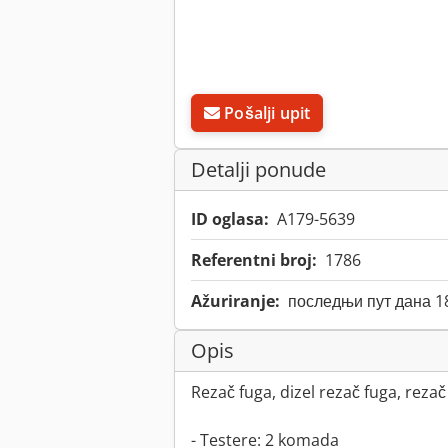
Pošalji upit
Detalji ponude
ID oglasa:
A179-5639
Referentni broj:
1786
Ažuriranje:
последњи пут дана 1
Opis
Rezač fuga, dizel rezač fuga, rezač
- Testere: 2 komada