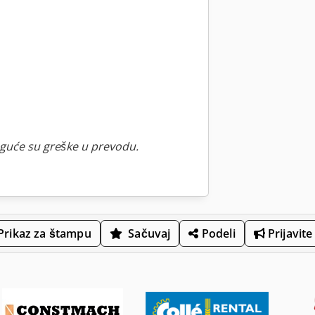
guće su greške u prevodu.
Prikaz za štampu
Sačuvaj
Podeli
Prijavite