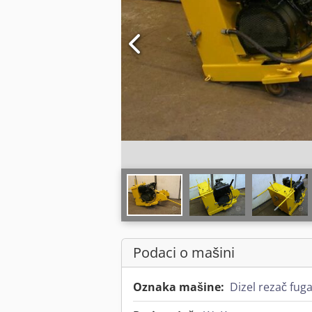
Podaci o mašini
Oznaka mašine:
Dizel rezač fug