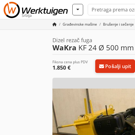
Srbija
Građevinske mašine
Brušenje i sečenje
Dizel rezač fuga
WaKra
KF 24 Ø 500 mm
Fiksna cena plus PDV
Pošalji upit
1.850 €