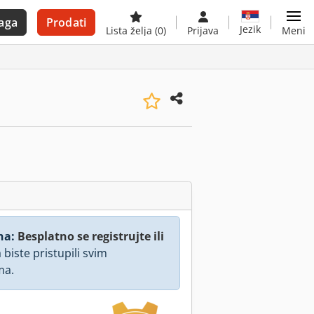
aga
Prodati
Jezik
Lista želja
(0)
Prijava
Meni
na:
Besplatno se registrujte ili
 biste pristupili svim
ma.