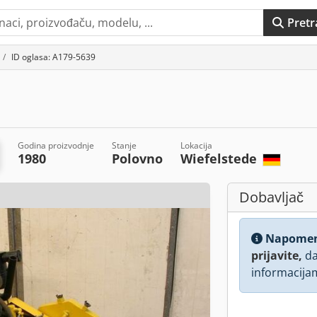
Pretr
ID oglasa: A179-5639
Godina proizvodnje
Stanje
Lokacija
1980
Polovno
Wiefelstede
Dobavljač
Napome
prijavite,
da
informacija