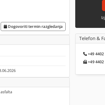
Iz
Dogovoriti termin razgledanja
Telefon & F
+49 4402 .
+49 4402 .
8.06.2026
 asfalta