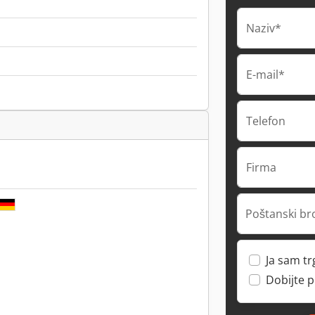
Naziv*
E-mail*
Telefon
Firma
Poštanski br
Ja sam t
Dobijte 