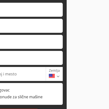
Zemlja
oj i mesto
rgovac
ponude za slične mašine