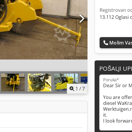
Registrovan o
13.112 Oglasi 
Molim Vas
POŠALJI UP
Poruka*
1
/
7
a