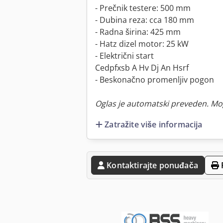
- Prečnik testere: 500 mm
- Dubina reza: cca 180 mm
- Radna širina: 425 mm
- Hatz dizel motor: 25 kW
- Električni start
Cedpfxsb A Hv Dj An Hsrf
- Beskonačno promenljiv pogon
Oglas je automatski preveden. Mo
Zatražite više informacija
Kontaktirajte ponuđača