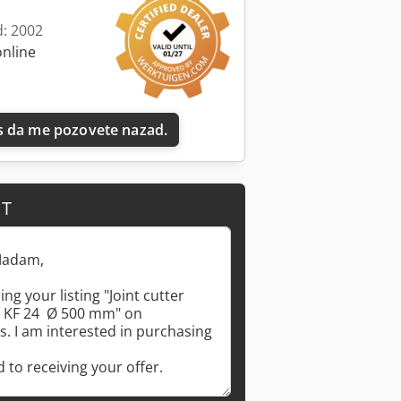
d: 2002
online
 da me pozovete nazad.
IT