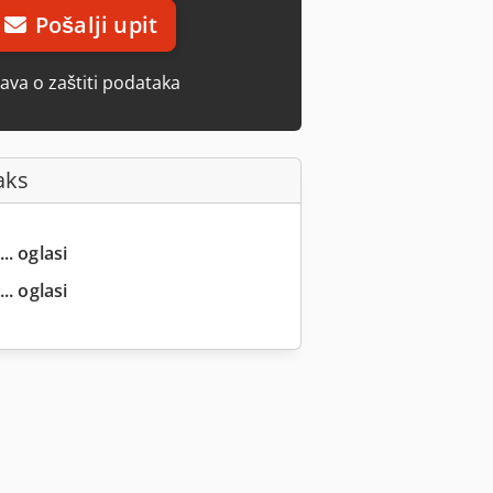
Pošalji upit
java o zaštiti podataka
aks
.. oglasi
.. oglasi