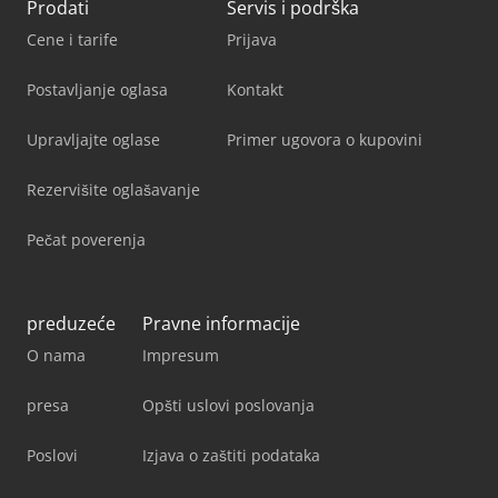
Prodati
Servis i podrška
Cene i tarife
Prijava
Postavljanje oglasa
Kontakt
Upravljajte oglase
Primer ugovora o kupovini
Rezervišite oglašavanje
Pečat poverenja
preduzeće
Pravne informacije
O nama
Impresum
presa
Opšti uslovi poslovanja
Poslovi
Izjava o zaštiti podataka