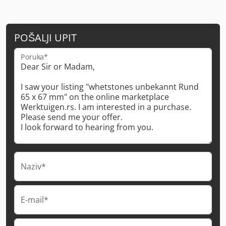
POŠALJI UPIT
Poruka*
Naziv*
E-mail*