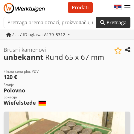
Prodati
Pretraga
/ ... / ID oglasa: A179-5312
Brusni kamenovi
unbekannt
Rund 65 x 67 mm
Fiksna cena plus PDV
120 €
Stanje
Polovno
Lokacija
Wiefelstede