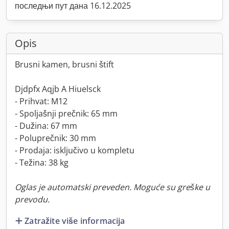
последњи пут дана 16.12.2025
Opis
Brusni kamen, brusni štift
Djdpfx Aqjb A Hiuelsck
- Prihvat: M12
- Spoljašnji prečnik: 65 mm
- Dužina: 67 mm
- Poluprečnik: 30 mm
- Prodaja: isključivo u kompletu
- Težina: 38 kg
Oglas je automatski preveden. Moguće su greške u
prevodu.
Zatražite više informacija