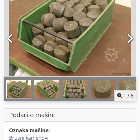
1
/
6
Podaci o mašini
Oznaka mašine:
Brusni kamenovi