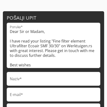
POŠALJI UPIT
Poruka*
Naziv*
E-mail*