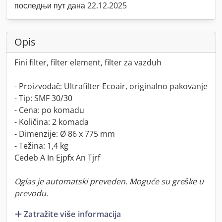
последњи пут дана 22.12.2025
Opis
Fini filter, filter element, filter za vazduh
- Proizvođač: Ultrafilter Ecoair, originalno pakovanje
- Tip: SMF 30/30
- Cena: po komadu
- Količina: 2 komada
- Dimenzije: Ø 86 x 775 mm
- Težina: 1,4 kg
Cedeb A In Ejpfx An Tjrf
Oglas je automatski preveden. Moguće su greške u
prevodu.
Zatražite više informacija