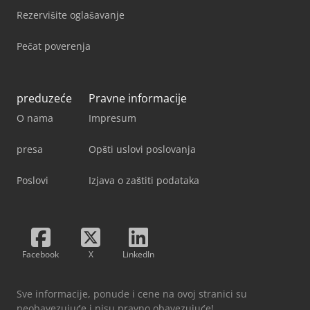
Rezervišite oglašavanje
Pečat poverenja
preduzeće
Pravne informacije
O nama
Impresum
presa
Opšti uslovi poslovanja
Poslovi
Izjava o zaštiti podataka
Facebook
X
LinkedIn
Sve informacije, ponude i cene na ovoj stranici su
neobavezujuće i nisu pravno obavezujuće!