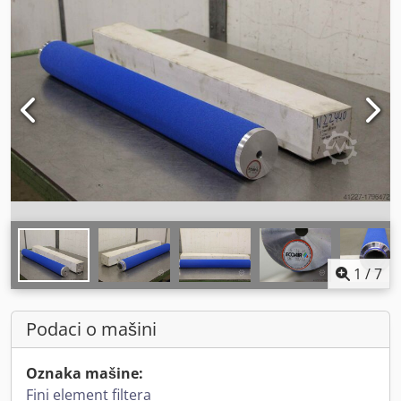
1
/
7
Podaci o mašini
Oznaka mašine:
Fini element filtera