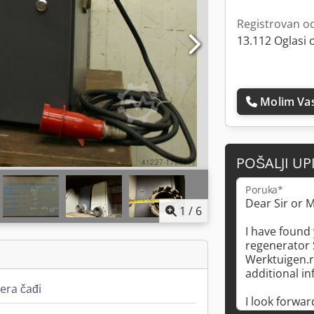
Registrovan o
13.112 Oglasi 
Molim Vas
POŠALJI UP
Poruka*
1
/
6
era čađi