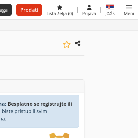
aga
Prodati
Jezik
Lista želja
(0)
Prijava
Meni
na:
Besplatno se registrujte ili
 biste pristupili svim
ma.