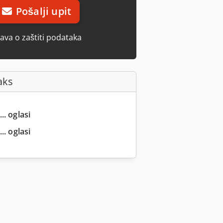
Pošalji upit
java o zaštiti podataka
aks
.. oglasi
.. oglasi