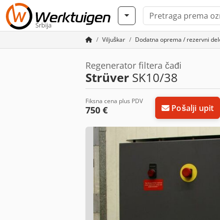
Srbija
Viljuškar
Dodatna oprema / rezervni delo
Regenerator filtera čađi
Strüver
SK10/38
Fiksna cena plus PDV
Pošalji upit
750 €