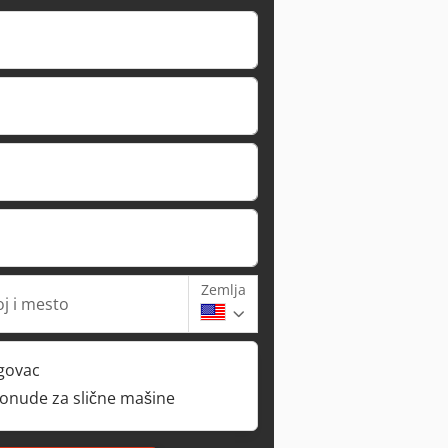
Zemlja
oj i mesto
rgovac
ponude za slične mašine