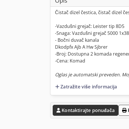
Opis
Čistač dizel čestica, čistač dizel čes
-Vazdušni grejač: Leister tip 8D5
-Snaga: Vazdušni grejač 5000 1x
- Bočni duvač kanala
Dkodpfx Ajb A Hw Sjbrer
-Broj: Dostupna 2 komada regenera
-Cena: Komad
Oglas je automatski preveden. Mo
Zatražite više informacija
Kontaktirajte ponuđača