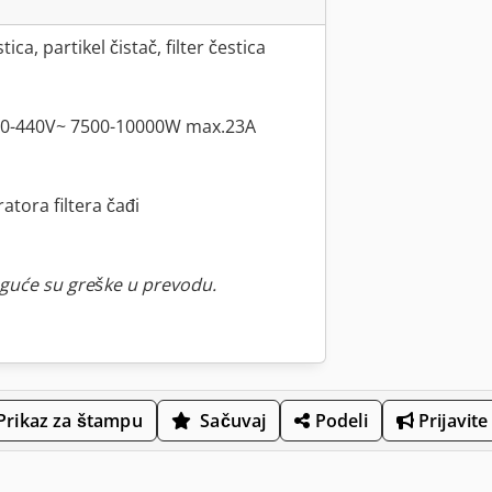
tica, partikel čistač, filter čestica
380-440V~ 7500-10000W max.23A
tora filtera čađi
guće su greške u prevodu.
Prikaz za štampu
Sačuvaj
Podeli
Prijavite