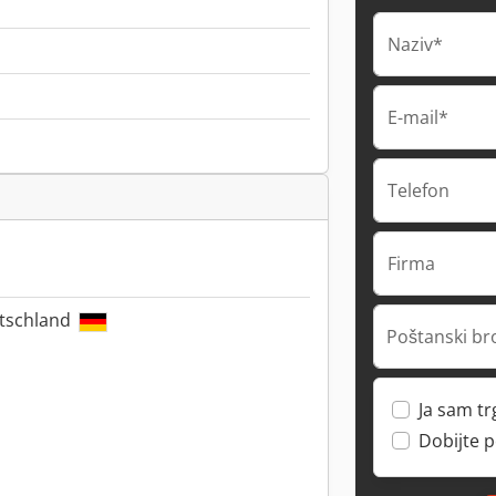
Naziv*
E-mail*
Telefon
Firma
utschland
Poštanski br
Ja sam t
Dobijte 