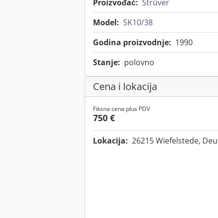
Proizvođač:
Strüver
Model:
SK10/38
Godina proizvodnje:
1990
Stanje:
polovno
Cena i lokacija
Fiksna cena plus PDV
750 €
Lokacija:
26215 Wiefelstede, De