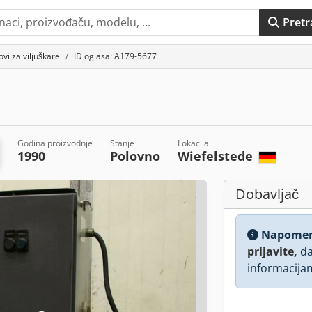
Pretr
vi za viljuškare
ID oglasa: A179-5677
Godina proizvodnje
Stanje
Lokacija
1990
Polovno
Wiefelstede
Dobavljač
Napome
prijavite,
da
informacija