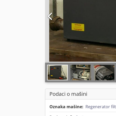
Podaci o mašini
Oznaka mašine:
Regenerator filt