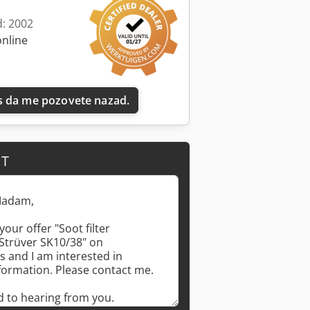
d: 2002
online
 da me pozovete nazad.
IT