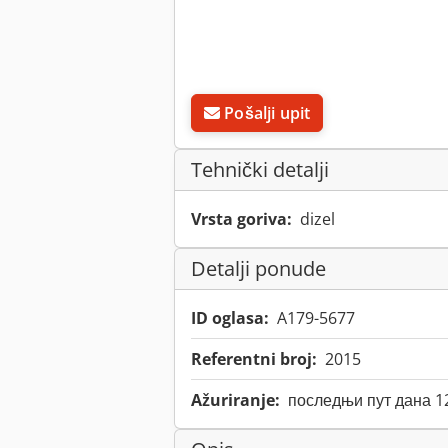
Pošalji upit
Tehnički detalji
Vrsta goriva:
dizel
Detalji ponude
ID oglasa:
A179-5677
Referentni broj:
2015
Ažuriranje:
последњи пут дана 1