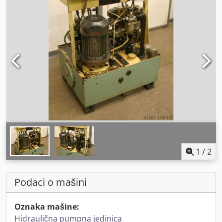
1
/
2
Podaci o mašini
Oznaka mašine:
Hidraulična pumpna jedinica