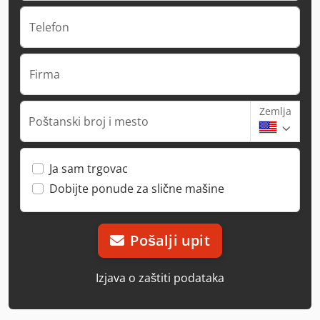
Telefon
Firma
Zemlja
Poštanski broj i mesto
Ja sam trgovac
Dobijte ponude za slične mašine
Pošalji upit
Izjava o zaštiti podataka