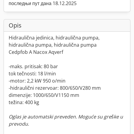
последњи пут дана 18.12.2025
Opis
Hidraulična jedinica, hidraulična pumpa,
hidraulična pumpa, hidraulična pumpa
Cedpfob A Nacox Aqverf
-maks. pritisak: 80 bar
tok tečnosti: 18 l/min
-motor: 2,2 kW 950 o/min
-hidraulični rezervoar: 800/650/V280 mm
dimenzije: 1000/650/V1150 mm
težina: 400 kg
Oglas je automatski preveden. Moguće su greške u
prevodu.