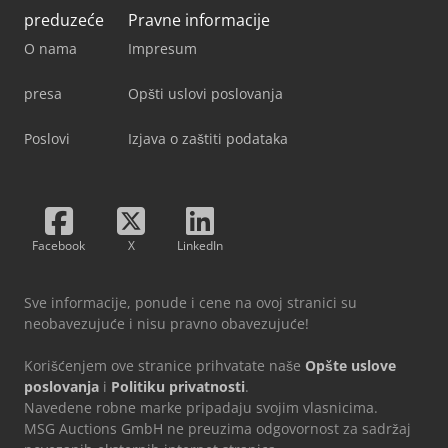
preduzeće
Pravne informacije
O nama
Impresum
presa
Opšti uslovi poslovanja
Poslovi
Izjava o zaštiti podataka
Facebook
X
LinkedIn
Sve informacije, ponude i cene na ovoj stranici su
neobavezujuće i nisu pravno obavezujuće!
Korišćenjem ove stranice prihvatate naše
Opšte uslove
poslovanja
i
Politiku privatnosti
.
Navedene robne marke pripadaju svojim vlasnicima.
MSG Auctions GmbH ne preuzima odgovornost za sadržaj