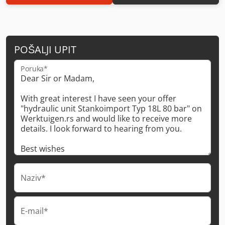
POŠALJI UPIT
Poruka*
Naziv*
E-mail*