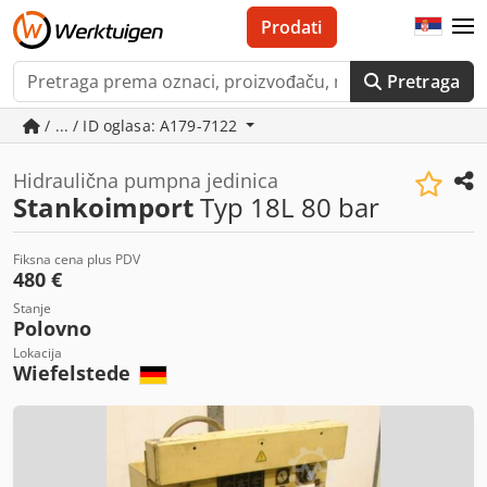
Prodati
Pretraga
/ ... / ID oglasa: A179-7122
Hidraulična pumpna jedinica
Stankoimport
Typ 18L 80 bar
Fiksna cena plus PDV
480 €
Stanje
Polovno
Lokacija
Wiefelstede