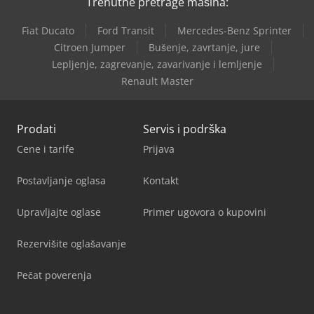
Trenutne pretrage mašina:
Fiat Ducato
Ford Transit
Mercedes-Benz Sprinter
Citroen Jumper
Bušenje, zavrtanje, jure
Lepljenje, zagrevanje, zavarivanje i lemljenje
Renault Master
Prodati
Servis i podrška
Cene i tarife
Prijava
Postavljanje oglasa
Kontakt
Upravljajte oglase
Primer ugovora o kupovini
Rezervišite oglašavanje
Pečat poverenja