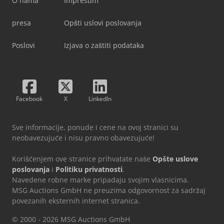
O nama
Impresum
presa
Opšti uslovi poslovanja
Poslovi
Izjava o zaštiti podataka
Facebook
X
LinkedIn
Sve informacije, ponude i cene na ovoj stranici su
neobavezujuće i nisu pravno obavezujuće!
Korišćenjem ove stranice prihvatate naše
Opšte uslove
poslovanja
i
Politiku privatnosti
.
Navedene robne marke pripadaju svojim vlasnicima.
MSG Auctions GmbH ne preuzima odgovornost za sadržaj
povezanih eksternih internet stranica.
© 2000 - 2026 MSG Auctions GmbH