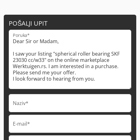
POŠALJI UPIT
Poruka*
Naziv*
E-mail*