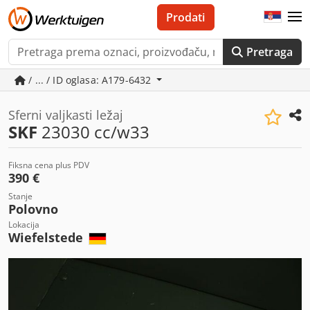
Prodati
Pretraga
/ ... / ID oglasa: A179-6432
Sferni valjkasti ležaj
SKF
23030 cc/w33
Fiksna cena plus PDV
390 €
Stanje
Polovno
Lokacija
Wiefelstede