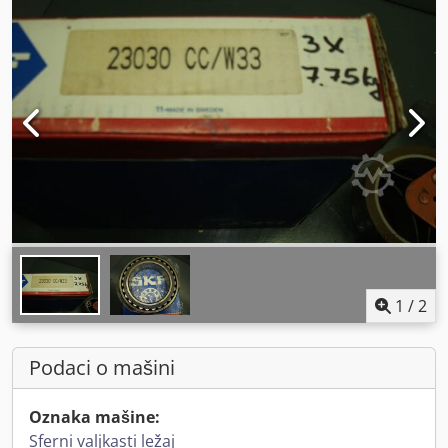
1
/
2
Podaci o mašini
Oznaka mašine:
Sferni valjkasti ležaj