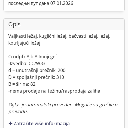
последњи пут дана 07.01.2026
Opis
Valjkasti ležaj, kuglični ležaj, bačvasti ležaj, ležaj,
kotrljajući ležaj
Crodpfx Ajb A Imujcgef
-Izvedba: CC/W33
d = unutrašnji prečnik: 200
D = spoljašnji prečnik: 310
B = širina: 82
-nema prodaje na težinu/rasprodaja zaliha
Oglas je automatski preveden. Moguće su greške u
prevodu.
Zatražite više informacija