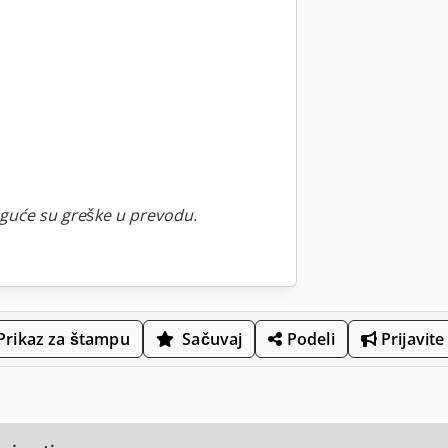
guće su greške u prevodu.
Prikaz za štampu
Sačuvaj
Podeli
Prijavite