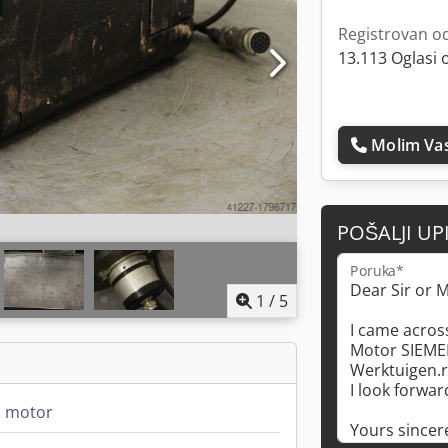
Registrovan o
13.113 Oglasi 
Molim Vas
POŠALJI UP
Poruka*
1
/
5
i motor