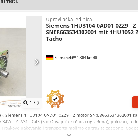
animati.
Upravljačka jedinica
Siemens
1HU3104-0AD01-0ZZ9 - Z
SNE8663534302001 mit 1HU1052
Tacho
Remscheid
1.304 km
1
/
7
o)
, Siemens 1HU3104-0AD01-0ZZ9 - Z motor SN:E8663534302001 s
34W - Z: A31 i G45 (zadržavajuća kočnica ugrađena), polovan, u 
 Troškove pakovanja i transporta molimo da tražite zasebno! Cod