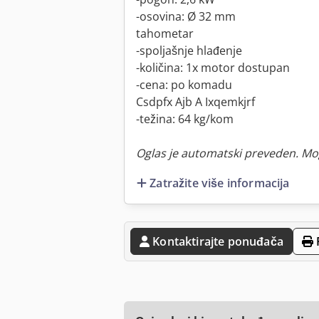
-osovina: Ø 32 mm
tahometar
-spoljašnje hlađenje
-količina: 1x motor dostupan
-cena: po komadu
Csdpfx Ajb A Ixqemkjrf
-težina: 64 kg/kom
Oglas je automatski preveden. Mo
Zatražite više informacija
Kontaktirajte ponuđača