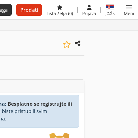
aga
Prodati
Jezik
Lista želja
(0)
Prijava
Meni
na:
Besplatno se registrujte ili
 biste pristupili svim
ma.