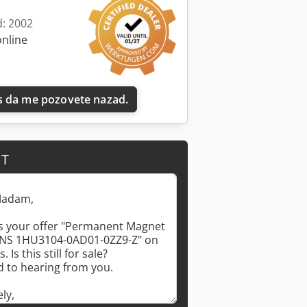
d: 2002
online
 da me pozovete nazad.
IT