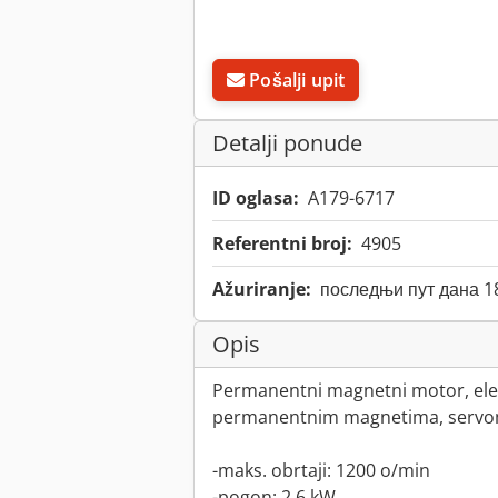
Pošalji upit
Detalji ponude
ID oglasa:
A179-6717
Referentni broj:
4905
Ažuriranje:
последњи пут дана 1
Opis
Permanentni magnetni motor, ele
permanentnim magnetima, serv
-maks. obrtaji: 1200 o/min
-pogon: 2,6 kW