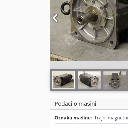
Podaci o mašini
Oznaka mašine:
Trajni magnetn