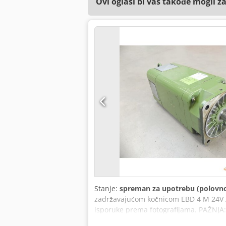
Ovi oglasi bi vas takođe mogli z
Stanje:
spreman za upotrebu (polovn
zadržavajućom kočnicom EBD 4 M 24V / 
isporuke prema fotografijama. PAŽNJA: