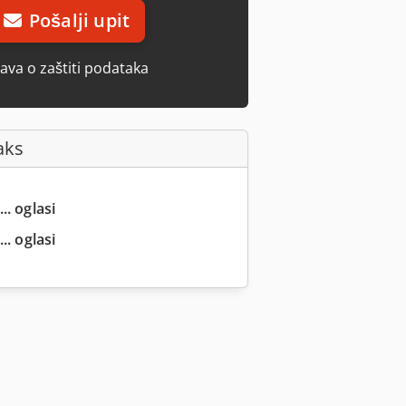
Pošalji upit
java o zaštiti podataka
aks
.. oglasi
.. oglasi