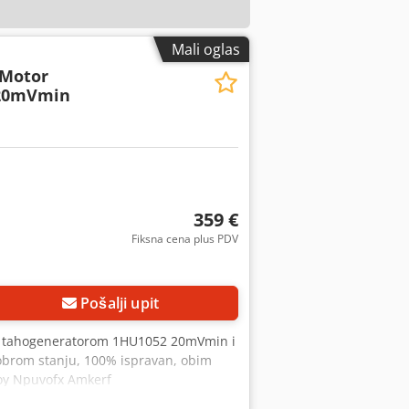
Mali oglas
 Motor
 20mVmin
359 €
Fiksna cena plus PDV
Pošalji upit
a tahogeneratorom 1HU1052 20mVmin i
dobrom stanju, 100% ispravan, obim
poy Npuvofx Amkerf