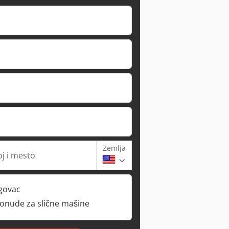
Zemlja
oj i mesto
rgovac
ponude za slične mašine