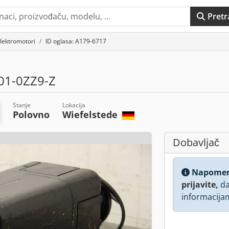
Pretr
lektromotori
ID oglasa: A179-6717
1-0ZZ9-Z
Stanje
Lokacija
Polovno
Wiefelstede
Dobavljač
Napome
prijavite,
da
informacija