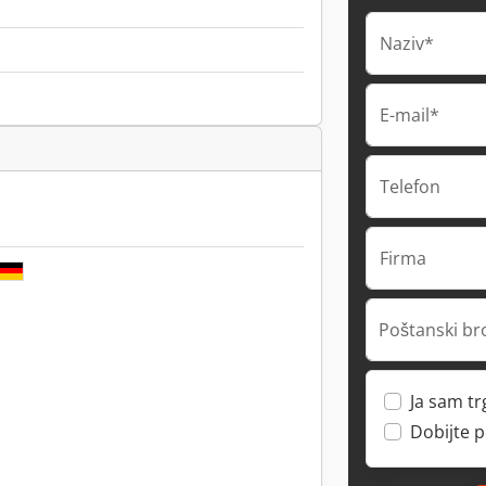
Naziv*
E-mail*
Telefon
Firma
Poštanski br
Ja sam t
Dobijte 