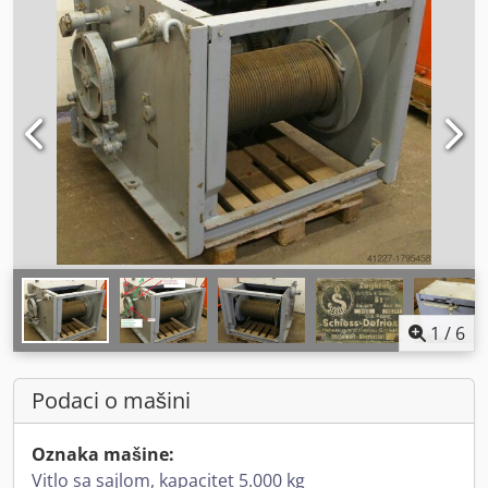
1
/
6
Podaci o mašini
Oznaka mašine:
Vitlo sa sajlom, kapacitet 5.000 kg