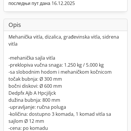
последњи пут дана 16.12.2025
Opis
Mehanička vitla, dizalica, građevinska vitla, sidrena
vitla
-mehanička sajla vitla
-preklopiva vučna snaga: 1.250 kg / 5.000 kg
-sa slobodnim hodom i mehaničkom kočnicom
točak bubnja: Ø 300 mm
bočni diskovi: Ø 600 mm
Dedpfx Ajb A Hpcjiljck
dužina bubnja: 800 mm
-upravljanje: ručna poluga
-količina: dostupno 3 komada, 1 komad vitla sa
sajlom Ø 12 mm
-cena: po komadu