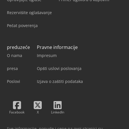
Rezervišite oglašavanje
Pečat poverenja
preduzeće
Pravne informacije
O nama
Impresum
presa
Opšti uslovi poslovanja
Poslovi
Izjava o zaštiti podataka
Facebook
X
LinkedIn
Sve informacije, ponude i cene na ovoj stranici su