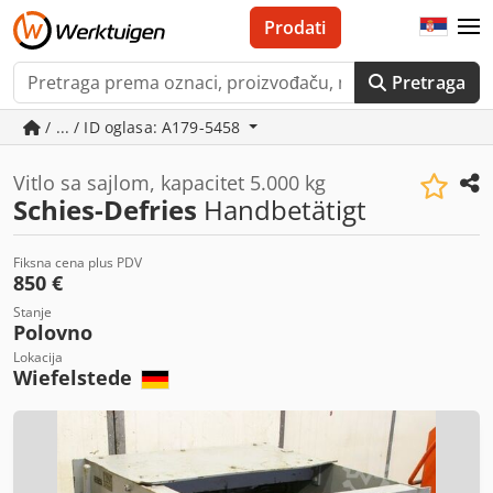
Prodati
Pretraga
/ ... / ID oglasa: A179-5458
Vitlo sa sajlom, kapacitet 5.000 kg
Schies-Defries
Handbetätigt
Fiksna cena plus PDV
850 €
Stanje
Polovno
Lokacija
Wiefelstede