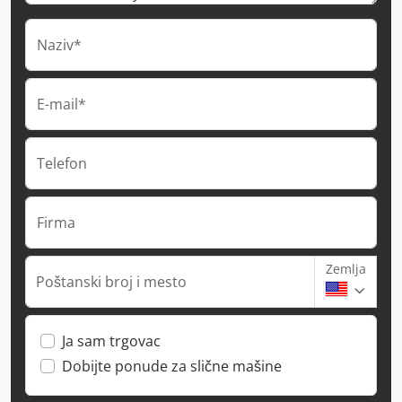
Naziv*
E-mail*
Telefon
Firma
Zemlja
Poštanski broj i mesto
Ja sam trgovac
Dobijte ponude za slične mašine