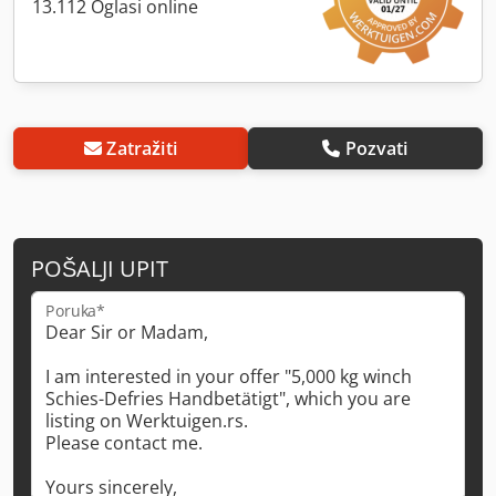
13.112 Oglasi online
Zatražiti
Pozvati
POŠALJI UPIT
Poruka*