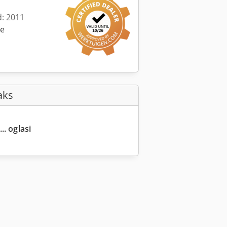
d: 2011
ne
aks
.. oglasi