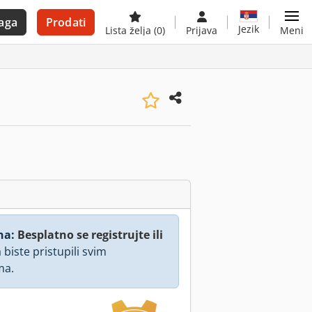
aga
Prodati
Jezik
Lista želja
(0)
Prijava
Meni
na:
Besplatno se registrujte ili
 biste pristupili svim
ma.