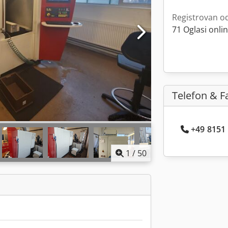
Registrovan o
71 Oglasi onli
Telefon & F
+49 8151 .
1
/
50