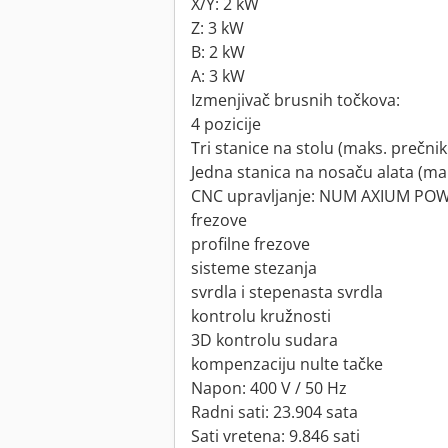
X/Y: 2 kW
Z: 3 kW
B: 2 kW
A: 3 kW
Izmenjivač brusnih točkova:
4 pozicije
Tri stanice na stolu (maks. prečn
Jedna stanica na nosaču alata (m
CNC upravljanje: NUM AXIUM POWE
frezove
profilne frezove
sisteme stezanja
svrdla i stepenasta svrdla
kontrolu kružnosti
3D kontrolu sudara
kompenzaciju nulte tačke
Napon: 400 V / 50 Hz
Radni sati: 23.904 sata
Sati vretena: 9.846 sati