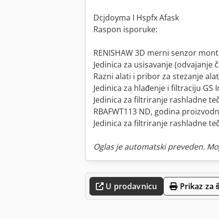
Dcjdoyma I Hspfx Afask
Raspon isporuke:
RENISHAW 3D merni senzor montir
Jedinica za usisavanje (odvajanje č
Razni alati i pribor za stezanje ala
Jedinica za hlađenje i filtraciju 
Jedinica za filtriranje rashladne t
RBAFWT113 ND, godina proizvodn
Jedinica za filtriranje rashladne 
Oglas je automatski preveden. Mo
U prodavnicu
Prikaz za