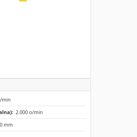
o/min
alna):
2.000 o/min
30 mm