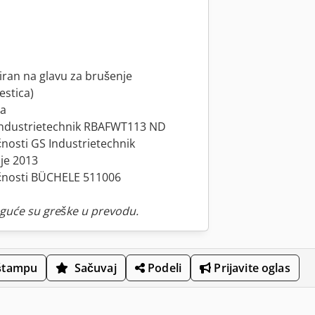
an na glavu za brušenje
estica)
ta
GS Industrietechnik RBAFWT113 ND
ečnosti GS Industrietechnik
je 2013
tečnosti BÜCHELE 511006
guće su greške u prevodu.
 štampu
Sačuvaj
Podeli
Prijavite oglas