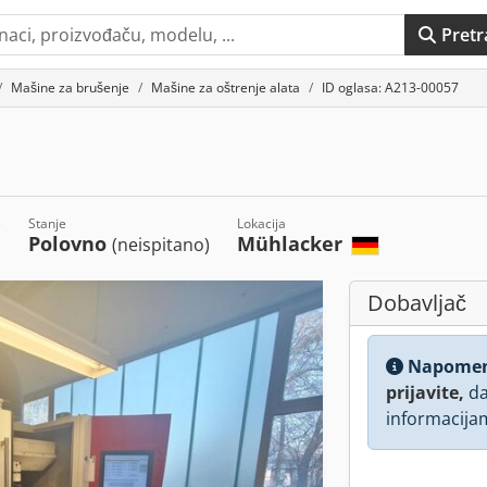
Pretr
Mašine za brušenje
Mašine za oštrenje alata
ID oglasa: A213-00057
e
Stanje
Lokacija
Polovno
Mühlacker
(neispitano)
Dobavljač
Napome
prijavite,
da
informacija