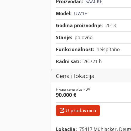
Proizvođač:
SAACKE
Model:
UW1F
Godina proizvodnje:
2013
Stanje:
polovno
Funkcionalnost:
neispitano
Radni sati:
26.721 h
Cena i lokacija
Fiksna cena plus PDV
90.000 €
U prodavnicu
Lokacija:
75417 Mühlacker, Deut