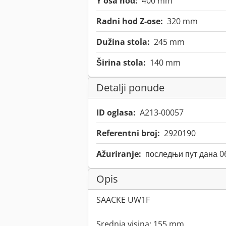
Y osa hod:
400 mm
Radni hod Z-ose:
320 mm
Dužina stola:
245 mm
Širina stola:
140 mm
Detalji ponude
ID oglasa:
A213-00057
Referentni broj:
2920190
Ažuriranje:
последњи пут дана 0
Opis
SAACKE UW1F
Srednja visina: 155 mm