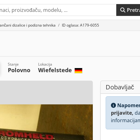
Pretr
ančani dizalice i podizna tehnika
ID oglasa: A179-6055
Stanje
Lokacija
Polovno
Wiefelstede
Dobavljač
Napome
prijavite,
da
informacija