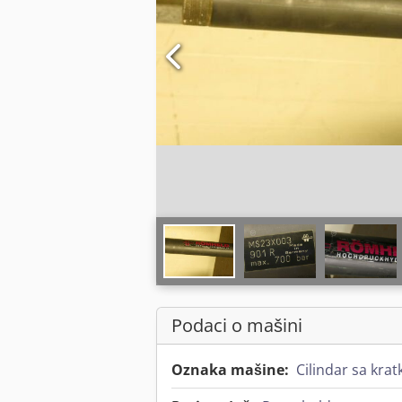
Podaci o mašini
Oznaka mašine:
Cilindar sa kra