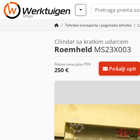
Srbija
Tehnika transporta i pogonska tehnika
L
Cilindar sa kratkim udarcem
Roemheld
MS23X003
Fiksna cena plus PDV
Pošalji upit
250 €