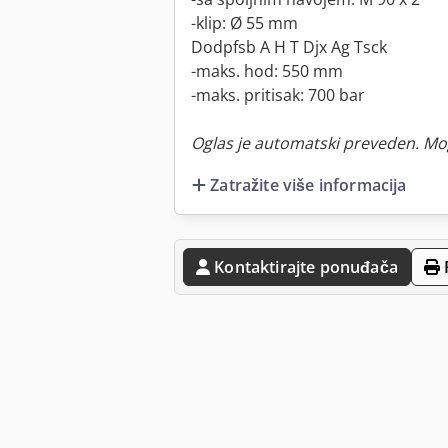
-klip: Ø 55 mm
Dodpfsb A H T Djx Ag Tsck
-maks. hod: 550 mm
-maks. pritisak: 700 bar
Oglas je automatski preveden. Mo
Zatražite više informacija
Kontaktirajte ponuđača