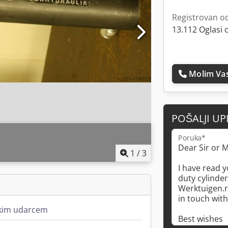
Registrovan o
13.112 Oglasi 
Molim Vas
POŠALJI UP
Poruka*
1
/
3
tkim udarcem