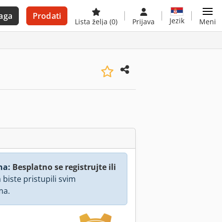
aga
Prodati
Jezik
Lista želja
(0)
Prijava
Meni
na:
Besplatno se registrujte ili
 biste pristupili svim
ma.