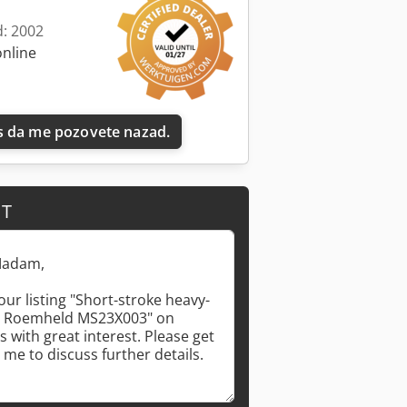
d: 2002
online
 da me pozovete nazad.
IT