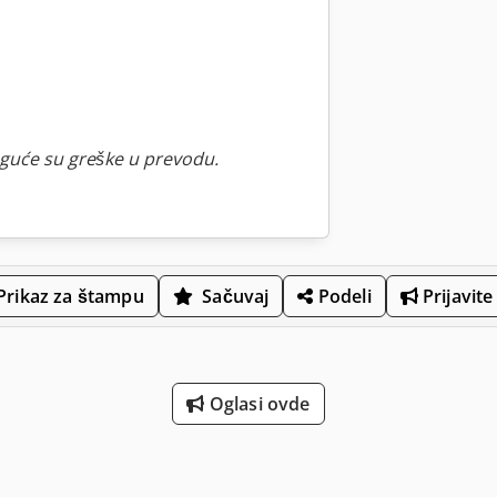
guće su greške u prevodu.
Prikaz za štampu
Sačuvaj
Podeli
Prijavite
Oglasi ovde