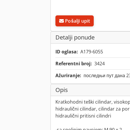
Pošalji upit
Detalji ponude
ID oglasa:
A179-6055
Referentni broj:
3424
Ažuriranje:
последњи пут дана 2
Opis
Kratkohodni teški cilindar, visokopr
hidraulični cilindar, cilindar za po
hidraulični pritisni cilindri
-sa spoljnim navojem: M 90 x 2