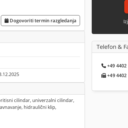
Dogovoriti termin razgledanja
Iz
Telefon & F
+49 4402 .
3.12.2025
+49 4402 .
itisni cilindar, univerzalni cilindar,
ravnavanje, hidraulični klip,