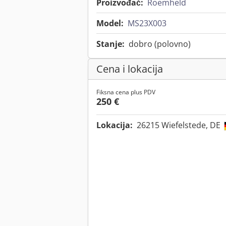
Proizvođač:
Roemheld
Model:
MS23X003
Stanje:
dobro (polovno)
Cena i lokacija
Fiksna cena plus PDV
250 €
Lokacija:
26215 Wiefelstede, DE