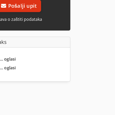
Pošalji upit
java o zaštiti podataka
aks
.. oglasi
.. oglasi