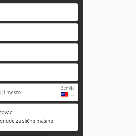
Zemlja
oj i mesto
rgovac
ponude za slične mašine