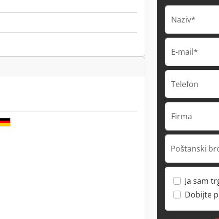
Naziv*
E-mail*
Telefon
Firma
Poštanski br
Ja sam t
Dobijte 