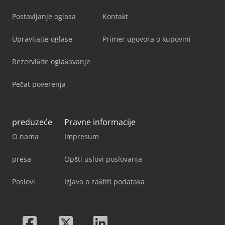
Postavljanje oglasa
Kontakt
Upravljajte oglase
Primer ugovora o kupovini
Rezervišite oglašavanje
Pečat poverenja
preduzeće
Pravne informacije
O nama
Impresum
presa
Opšti uslovi poslovanja
Poslovi
Izjava o zaštiti podataka