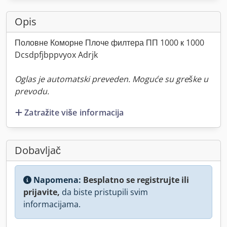
Opis
Половне Коморне Плоче филтера ПП 1000 к 1000
Dcsdpfjbppvyox Adrjk
Oglas je automatski preveden. Moguće su greške u
prevodu.
Zatražite više informacija
Dobavljač
Napomena:
Besplatno se registrujte ili
prijavite,
da biste pristupili svim
informacijama.