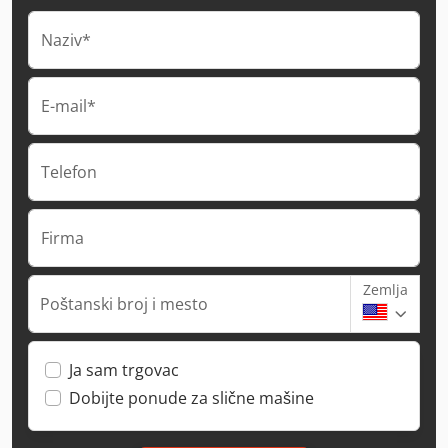
Naziv*
E-mail*
Telefon
Firma
Zemlja
Poštanski broj i mesto
Ja sam trgovac
Dobijte ponude za slične mašine