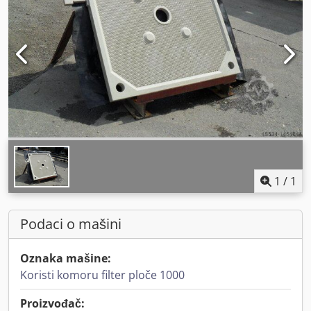
1
/
1
Podaci o mašini
Oznaka mašine:
Koristi komoru filter ploče 1000
Proizvođač: