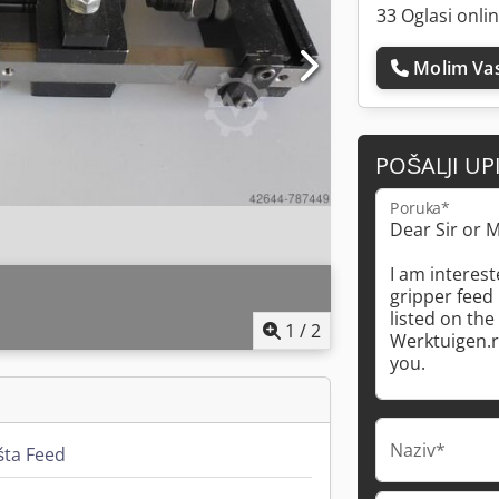
33 Oglasi onli
Molim Vas
POŠALJI UP
Poruka*
1
/
2
Naziv*
šta Feed