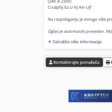
(24V ili 230V)
Crsdpfxj Ea U Hj Am Ujf
Na raspolaganju je mnogo više pr
Oglas je automatski preveden. Mo
Zatražite više informacija
Kontaktirajte ponuđača