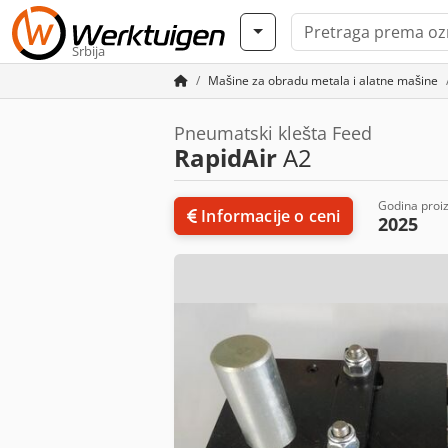
Srbija
Mašine za obradu metala i alatne mašine
Pneumatski klešta Feed
RapidAir
A2
Godina proi
Informacije o ceni
2025