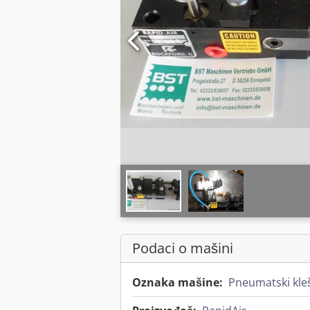
Podaci o mašini
Oznaka mašine:
Pneumatski kle