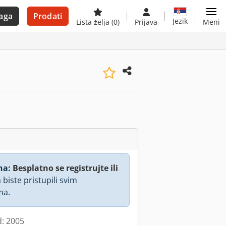
aga
Prodati
Jezik
Lista želja
(0)
Prijava
Meni
na:
Besplatno se registrujte ili
 biste pristupili svim
ma.
d: 2005