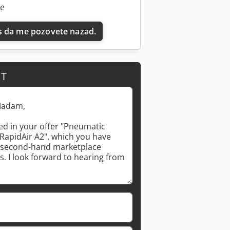
ne
 da me pozovete nazad.
IT