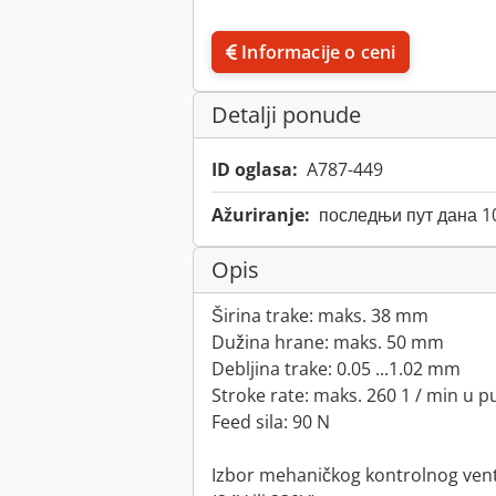
Informacije o ceni
Detalji ponude
ID oglasa:
A787-449
Ažuriranje:
последњи пут дана 1
Opis
Širina trake: maks. 38 mm
Dužina hrane: maks. 50 mm
Debljina trake: 0.05 ...1.02 mm
Stroke rate: maks. 260 1 / min u p
Feed sila: 90 N
Izbor mehaničkog kontrolnog ventil