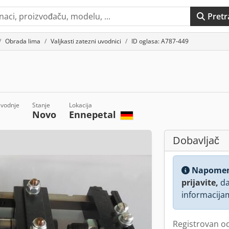
Pretr
Obrada lima
Valjkasti zatezni uvodnici
ID oglasa: A787-449
zvodnje
Stanje
Lokacija
Novo
Ennepetal
Dobavljač
Napome
prijavite,
da
informacija
Registrovan o