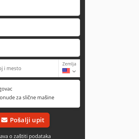
Zemlja
oj i mesto
rgovac
ponude za slične mašine
Pošalji upit
java o zaštiti podataka