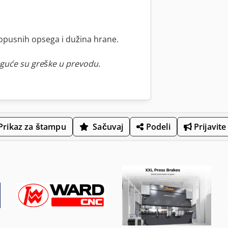
opusnih opsega i dužina hrane.
guće su greške u prevodu.
Prikaz za štampu
Sačuvaj
Podeli
Prijavite