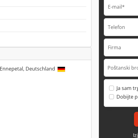
E-mail*
Telefon
Firma
Poštanski br
 Ennepetal, Deutschland
Ja sam t
Dobijte 
Iz