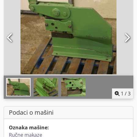
1
/
3
Podaci o mašini
Oznaka mašine:
Ručne makaze