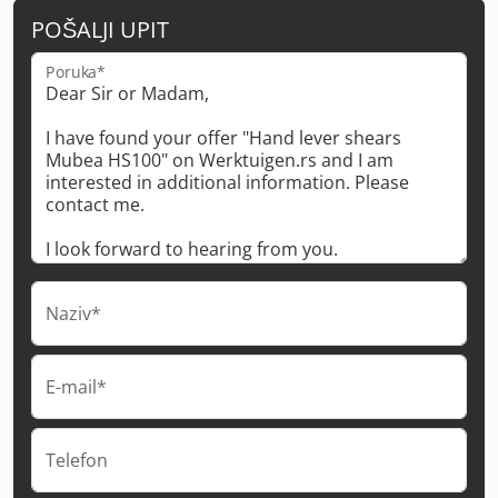
POŠALJI UPIT
Poruka*
Naziv*
E-mail*
Telefon