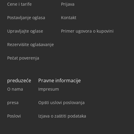
Cene i tarife
Prijava
Postavljanje oglasa
Kontakt
Upravljajte oglase
Primer ugovora o kupovini
Rezervišite oglašavanje
Pečat poverenja
preduzeće
Pravne informacije
O nama
Impresum
presa
Opšti uslovi poslovanja
Poslovi
Izjava o zaštiti podataka