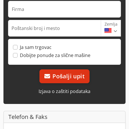
Firma
Zemlja
Poštanski broj i mesto
Ja sam trgovac
Dobijte ponude za slične mašine
Pošalji upit
Izjava o zaštiti podataka
Telefon & Faks