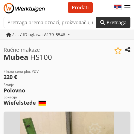
Prodati
Pretraga
/ ... / ID oglasa: A179-5546
Ručne makaze
Mubea
HS100
Fiksna cena plus PDV
220 €
Stanje
Polovno
Lokacija
Wiefelstede