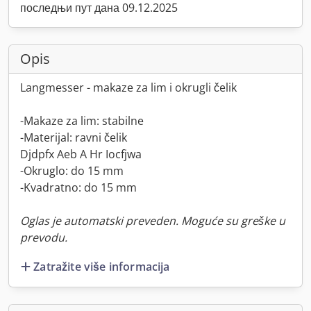
последњи пут дана 09.12.2025
Opis
Langmesser - makaze za lim i okrugli čelik
-Makaze za lim: stabilne
-Materijal: ravni čelik
Djdpfx Aeb A Hr Iocfjwa
-Okruglo: do 15 mm
-Kvadratno: do 15 mm
Oglas je automatski preveden. Moguće su greške u
prevodu.
Zatražite više informacija