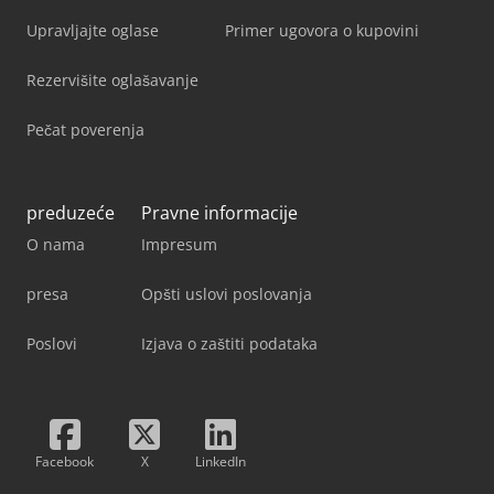
Upravljajte oglase
Primer ugovora o kupovini
Rezervišite oglašavanje
Pečat poverenja
preduzeće
Pravne informacije
O nama
Impresum
presa
Opšti uslovi poslovanja
Poslovi
Izjava o zaštiti podataka
Facebook
X
LinkedIn