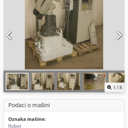
1
/
8
Podaci o mašini
Oznaka mašine:
Robot