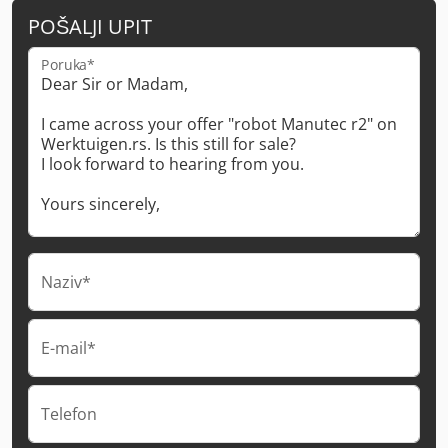
POŠALJI UPIT
Poruka*
Naziv*
E-mail*
Telefon