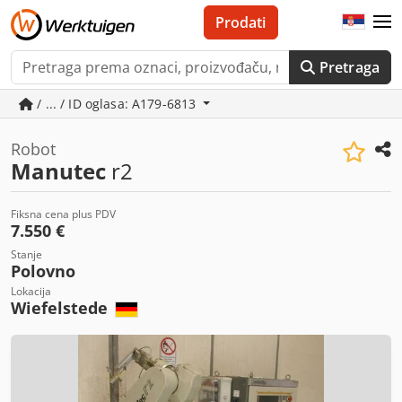
Prodati
Pretraga
/ ... / ID oglasa: A179-6813
Robot
Manutec
r2
Fiksna cena plus PDV
7.550 €
Stanje
Polovno
Lokacija
Wiefelstede