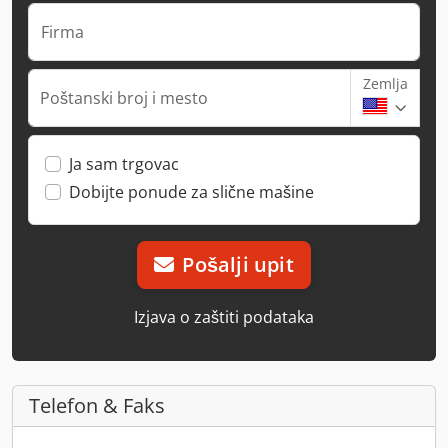
Firma
Zemlja
Poštanski broj i mesto
Ja sam trgovac
Dobijte ponude za slične mašine
Pošalji upit
Izjava o zaštiti podataka
Telefon & Faks