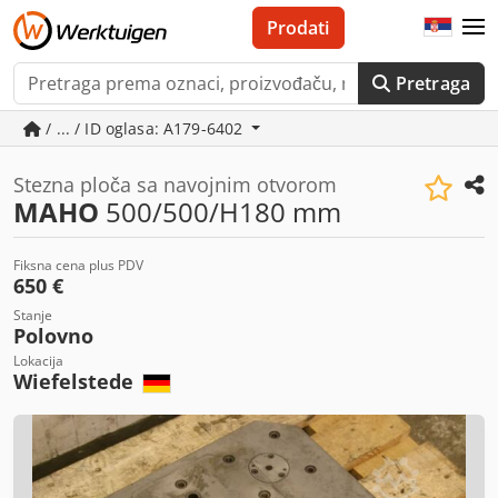
Prodati
Pretraga
/ ... / ID oglasa: A179-6402
Stezna ploča sa navojnim otvorom
MAHO
500/500/H180 mm
Fiksna cena plus PDV
650 €
Stanje
Polovno
Lokacija
Wiefelstede