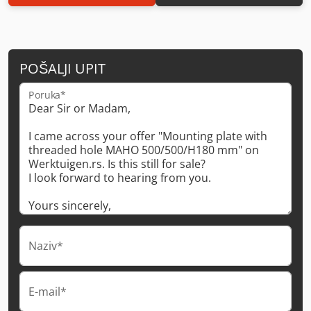
POŠALJI UPIT
Poruka*
Naziv*
E-mail*