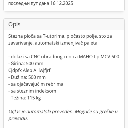
последњи пут дана 16.12.2025
Opis
Stezna ploča sa T-utorima, pločasto polje, sto za
zavarivanje, automatski izmenjivač paleta
- dolazi sa CNC obradnog centra MAHO tip MCV 600
- Širina: 500 mm
Cjdpfx Aleb A Ilwjfjrf
- Dužina: 500 mm
- sa ojačavajućim rebrima
- sa steznim indeksom
- Težina: 115 kg
Oglas je automatski preveden. Moguće su greške u
prevodu.