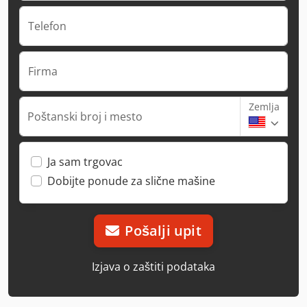
Telefon
Firma
Zemlja
Poštanski broj i mesto
Ja sam trgovac
Dobijte ponude za slične mašine
Pošalji upit
Izjava o zaštiti podataka