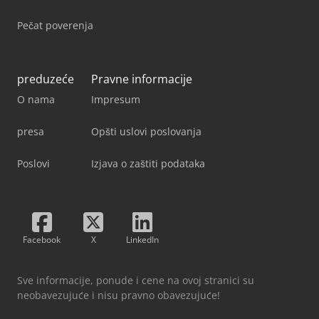
Pečat poverenja
preduzeće
Pravne informacije
O nama
Impresum
presa
Opšti uslovi poslovanja
Poslovi
Izjava o zaštiti podataka
Facebook
X
LinkedIn
Sve informacije, ponude i cene na ovoj stranici su
neobavezujuće i nisu pravno obavezujuće!