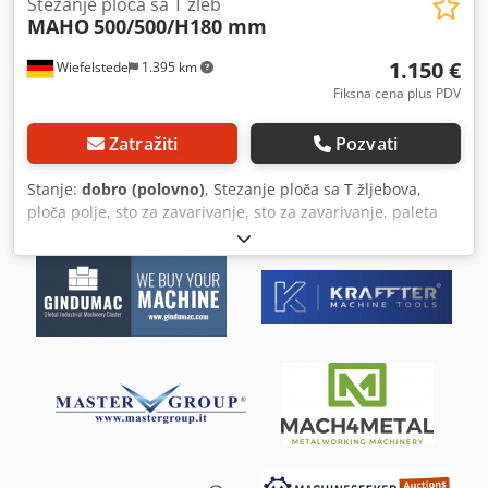
Stezanje ploča sa T žleb
MAHO
500/500/H180 mm
1.150 €
Wiefelstede
1.395 km
Fiksna cena plus PDV
Zatražiti
Pozvati
Stanje:
dobro (polovno)
, Stezanje ploča sa T žljebova,
ploča polje, sto za zavarivanje, sto za zavarivanje, paleta
menjač -Dolazi: iz CNC obradni centar MAHOTtipe MC 600
-Širina: 500 mm -Dužina: 500 mm -Visina: 180 mm -sa
potpornim rebrima -Groove širina: 14 mm -Broj: 1k stolovi
na raspolaganju -Cena: po komadu -Težina: 200 kg / komad
Codpfxeb A Hy Ue Alfjrf