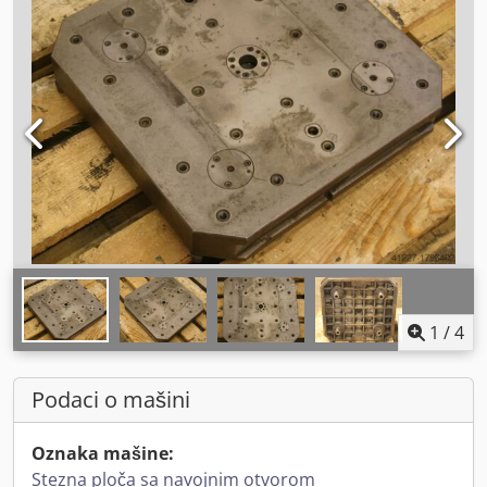
1
/
4
Podaci o mašini
Oznaka mašine:
Stezna ploča sa navojnim otvorom