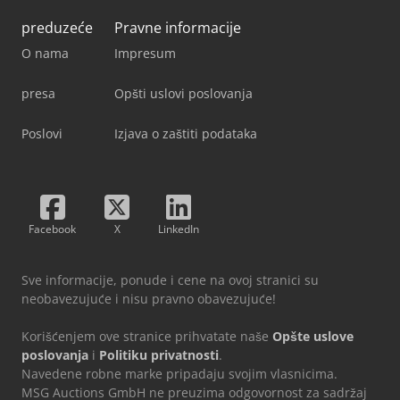
preduzeće
Pravne informacije
O nama
Impresum
presa
Opšti uslovi poslovanja
Poslovi
Izjava o zaštiti podataka
Facebook
X
LinkedIn
Sve informacije, ponude i cene na ovoj stranici su
neobavezujuće i nisu pravno obavezujuće!
Korišćenjem ove stranice prihvatate naše
Opšte uslove
poslovanja
i
Politiku privatnosti
.
Navedene robne marke pripadaju svojim vlasnicima.
MSG Auctions GmbH ne preuzima odgovornost za sadržaj