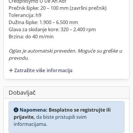
Credpfxsymb U Ue Ah Aof
Prečnik šipke: 20 – 100 mm (završni prečnik)
Tolerancija: h9
Dužina šipke: 1.900 – 6.500 mm
Glava za skidanje kore: 320 – 2.400 rpm
Brzina: do 40 m/min
Oglas je automatski preveden. Moguće su greške u
prevodu.
Zatražite više informacija
Dobavljač
Napomena:
Besplatno se registrujte ili
prijavite,
da biste pristupili svim
informacijama.