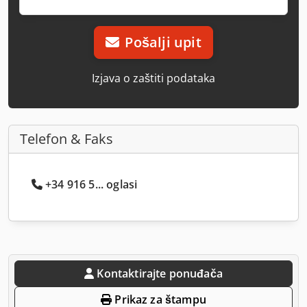
Pošalji upit
Izjava o zaštiti podataka
Telefon & Faks
+34 916 5... oglasi
Kontaktirajte ponuđača
Prikaz za štampu