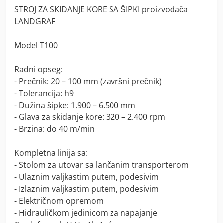
STROJ ZA SKIDANJE KORE SA ŠIPKI proizvođača
LANDGRAF
Model T100
Radni opseg:
- Prečnik: 20 – 100 mm (završni prečnik)
- Tolerancija: h9
- Dužina šipke: 1.900 – 6.500 mm
- Glava za skidanje kore: 320 – 2.400 rpm
- Brzina: do 40 m/min
Kompletna linija sa:
- Stolom za utovar sa lančanim transporterom
- Ulaznim valjkastim putem, podesivim
- Izlaznim valjkastim putem, podesivim
- Električnom opremom
- Hidrauličkom jedinicom za napajanje