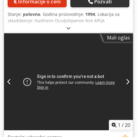
Informacije o ceni
Pozvati
debljina vrata: • Vertikalni kant: oko 70 mm • Lepljenje
falca: oko 60 mm • Teška podloga mašine kao nosač za
Stanje:
polovno
, Godina proizvodnje:
1994
, Lokacija za
agregat • Pogon za brzine pomera od oko 5–25 m/min,
skladištenje: Nattheim Dcsdpfxjwmm Nre Afhjk
mehanički, beskonačno podesiv • Transportni lanac sa
plastičnim pločama, oko 80 mm širine, sa automatskim
centralnim podmazivanjem • Ručno podesiv pritisak, sa
Mali oglas
remenom širine 80 mm • Ulazni transporter • 1
horizontalni, ručno podesivi, negrejani ulazni oslonac • 1
kontrolisana jedinica za pred-frezovanje, koja se ne može
naginjati i ne izvodi naknadno frezovanje • Jedinica za
nanošenje lepka za opcionalnu upotrebu ravnih kantova ili
softforming-a, promenom uređaja za nanošenje lepka •
Materijal za kantiranje: • Trake: do 1,3 mm • Materijal u
rolama: 0,4–3 mm • Masivni drveni komadi: 6 mm •
Maksimalna dužina trake: 2550 mm • Visina trake: 14–80
mm (u zavisnosti od nanošenja lepka) • Ručno bočno
podešavanje za pneumatski pokretljivu jedinicu za
nanošenje lepka • Ručno podešavanje visine od -15 mm do
+10 mm • 1 jedinica za nanošenje lepka, zapremine 0,8 l,
1
/
20
maks. visina kanta 70 mm, ravni kant sa pneumatskom
brzom spojnicom, Chem-Coat, elektronska kontrola