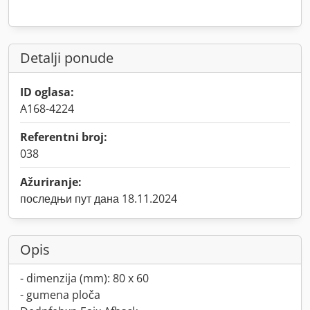
Detalji ponude
ID oglasa:
A168-4224
Referentni broj:
038
Ažuriranje:
последњи пут дана 18.11.2024
Opis
- dimenzija (mm): 80 x 60
- gumena ploča