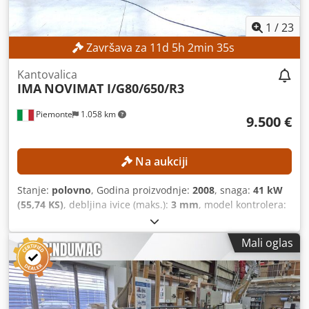
1
/
23
Završava za
11
d
5
h
2
min
34
s
Kantovalica
IMA
NOVIMAT I/G80/650/R3
Piemonte
1.058 km
9.500 €
Na aukciji
Stanje:
polovno
, Godina proizvodnje:
2008
, snaga:
41 kW
(55,74 KS)
, debljina ivice (maks.):
3 mm
, model kontrolera:
ICOS OPEN
, Mašina ima sledeću konfiguraciju: Prednji
glodački agregat Model proizvođača: R3 L20 Kontrola
Mali oglas
zahvata: Automatska, vremenski kontrolisana Snaga
motora: 4 kW Broj obrtaja: 9.000 o/min Obrada ivica Broj
agregata za obradu ivica: 10 Agregat za kružnu pilu Model
proizvođača: 8,42/39/B Broj motora: 2 Snaga motora: 0,6
kW Broj obrtaja: 12.000 o/min Agregat za ravnanje i