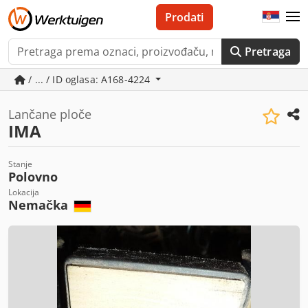
Prodati
Pretraga
/ ... / ID oglasa: A168-4224
Lančane ploče
IMA
Stanje
Polovno
Lokacija
Nemačka