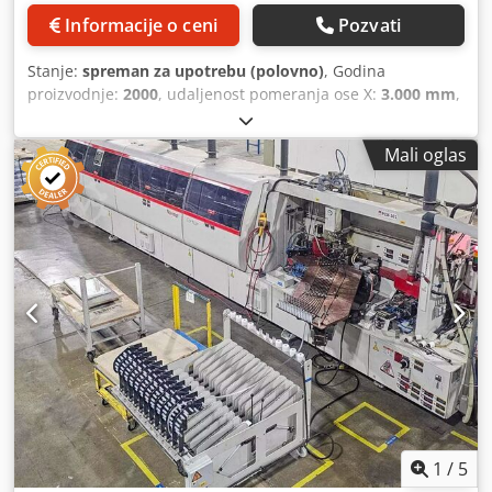
vakuumska kruga, pozicioniranje u zavisnosti od radnog
Informacije o ceni
Pozvati
komada, Eksterna vakuum pumpa firme Becker je
dostupna (pogledajte slike). Upravljanje i softver: ICOS CNC
Stanje:
spreman za upotrebu (polovno)
, Godina
upravljački sistem Programiranje preko IMAWOP (dijalog
proizvodnje:
2000
, udaljenost pomeranja ose X:
3.000 mm
,
orijentisan, grafički interfejs) PC bazirani upravljački sistem
Y osa hod:
1.200 mm
, broj osovina:
3
, Ovaj CNC centar za
sa mrežnom vezom Dodatna oprema: Centralno
obradu drveta sa 3 ose, tipa IMA BIMA 410, proizveden je
podmazivanje linearnih vodilica Priključak za usisavanje (Ø
Mali oglas
2000. godine. Ima radnu površinu od 3000 mm duž X-ose i
250 mm, cca 4950 m³/h) Sigurnosna oprema u skladu sa CE
1200 mm duž Y-ose, kao i maksimalnu visinu stezanja od
standardom, sa zaštitnim mrežama i protukliznim
100 mm. Mašina je opremljena automatskim centralnim
podlogama (neke podloge mogu imati povremeni problem
sistemom podmazivanja i AC servo motorima za precizan
sa kontaktom) Dokumentacija i katalog rezervnih delova
rad. Ako tražite visokokvalitetne mogućnosti za obradu
nepotpuni. Električni podaci: Priključak na mrežu: 400/230
drveta, razmotrite mašinu IMA BIMA 410 koju nudimo na
V, 50 Hz, 3N/PE Za dodatna pitanja ili dogovor termina za
prodaju. Kontaktirajte nas za više detalja. • Radna površina
posetu, stojimo Vam na raspolaganju u svakom trenutku.
X: 3000 mm • Radna površina Y: 1200 mm • Maks. visina
stezanja Z1: 100 mm • Maks. debljina radnog komada Z2:
zavisi od konfiguracije/primene • Visina stola: oko 1000 mm
• Intermitentni rad X: 2 × 1400 mm • Slobodan prostor u
sredini X: 200 mm • Alternativni hod X: 2 × 900 mm •
Slobodan prostor u sredini (alternativno) X: 1200 mm •
Težina mašine: oko 6000 kg • Sistem vođenja: precizni
1
/
5
linearni vodilice, kaljeni na oko 62 HRC • Centralno