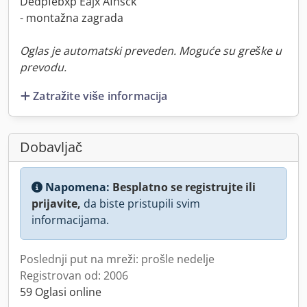
Dedpfebxp Eajx Afhsck
- montažna zagrada
Oglas je automatski preveden. Moguće su greške u
prevodu.
Zatražite više informacija
Dobavljač
Napomena:
Besplatno se registrujte ili
prijavite,
da biste pristupili svim
informacijama.
Poslednji put na mreži: prošle nedelje
Registrovan od: 2006
59 Oglasi online