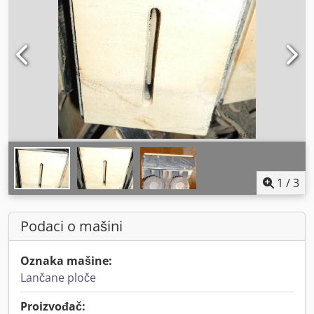
1
/
3
Podaci o mašini
Oznaka mašine:
Lančane ploče
Proizvođač: