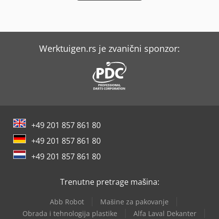
agregat za pravljenje utora, falcovanje i profilisanje: 75.30
(2 x 4,4 kW)
Werktuigen.rs je zvanični sponzor:
+49 201 857 861 80
+49 201 857 861 80
+49 201 857 861 80
Trenutne pretrage mašina:
Abb Robot
Mašine za pakovanje
Obrada i tehnologija plastike
Alfa Laval Dekanter