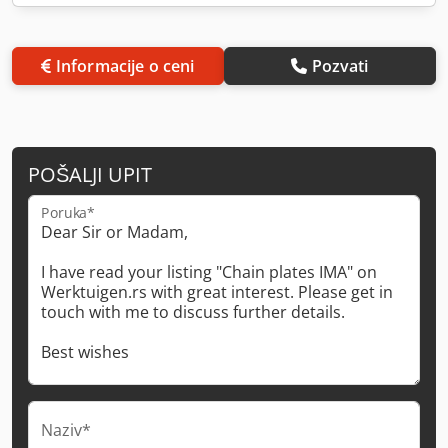
Informacije o ceni
Pozvati
POŠALJI UPIT
Poruka*
Naziv*