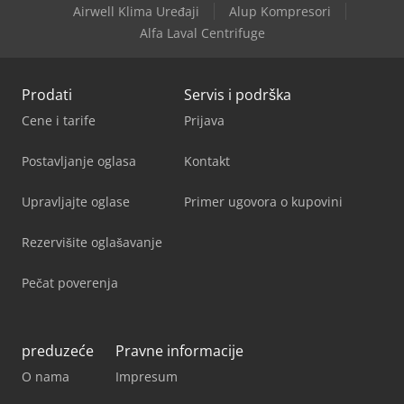
Airwell Klima Uređaji
Alup Kompresori
Alfa Laval Centrifuge
Prodati
Servis i podrška
Cene i tarife
Prijava
Postavljanje oglasa
Kontakt
Upravljajte oglase
Primer ugovora o kupovini
Rezervišite oglašavanje
Pečat poverenja
preduzeće
Pravne informacije
O nama
Impresum