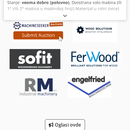
Stanje:
veoma dobro (polovno)
, Dvostrana solo mašina (ili
1° i/ili 2° mašina u mašinskoj liniji) Materijal u rolni (ivice)
debljina (min/maks) mm: 0,3 / 3 Debljina ivica u
letvicama/trakama (min/maks) maks mm: 1,0 Debljina
ploča (min/maks) mm: 8 / 45 (60) Radna širina (min/maks)
mm: 236 (266) / 3300 Upravljanje / Softver: ICOS Open
(Windows baza) Brzina posmaka (podesiva) m/min: 10 - 50
Zaštitne kabine i kabine za zaštitu od buke OBRADA
FORMATA (za svaku stranu): Zaštitna glodalica
(predglodanje) 75.186 (1 x 4,4 kW) Grubo glodanje (2 x 6,6
kW) + slobodno mesto DIO ZA NANOŠENJE IVICE (za svaku
stranu): Grejač za bočno zagrevanje radnih komada
Agregat za nanošenje lepka (lepak Hot Melt) 04.1570 Zona
pritiska + magacin za ivice u rolni (broj fioka): 2 Agregat za
sečenje ivice 08.42 (2 x 0,66 kW) 30 m/min (0°-25°)
Predglodalica 08.0555 (1 x 0,66 kW) Dcedpfxswz Ic Ao Afhek
Multifunkcionalni agregat (glodanje radijusa i glodanje
oblika) MFA 08.342 (2 x 0,66 kW) SERVO Maks 20 m/min
Agregat za vuču profila 08.519 Agregat za vuču ravnih ivica
08.50 Agregat za prskanje (za polir tečnost) Agregat za
poliranje 08.617-2 (2 x 0,18 kW) Univerzalni glodalni
Oglasi ovde