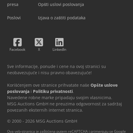
presa
Opšti uslovi poslovanja
Poslovi
Izjava o zaštiti podataka
Facebook
X
LinkedIn
Sve informacije, ponude i cene na ovoj stranici su
neobavezujuće i nisu pravno obavezujuće!
Korišćenjem ove stranice prihvatate naše
Opšte uslove
poslovanja
i
Politiku privatnosti
.
Navedene robne marke pripadaju svojim vlasnicima.
MSG Auctions GmbH ne preuzima odgovornost za sadržaj
povezanih eksternih internet stranica.
© 2000 - 2026 MSG Auctions GmbH
Ova veb-stranica je zaštićena putem reCAPTCHA i primenjuju se Google