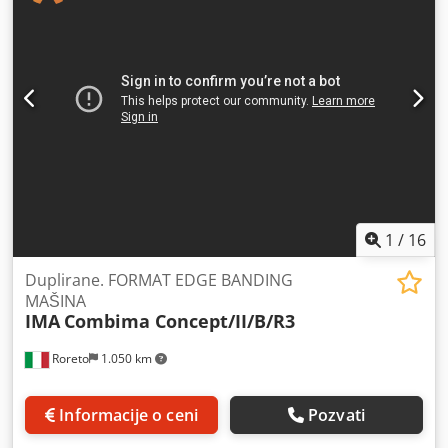
1
/
16
Duplirane. FORMAT EDGE BANDING
MAŠINA
IMA
Combima Concept/II/B/R3
Roreto
1.050 km
Informacije o ceni
Pozvati