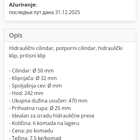
Ažuriranje:
последњи пут дана 31.12.2025
Opis
Hidraulični cilindar, potporni cilindar, hidraulički
klip, pritisni klip
- Cilindar: Ø 50 mm
- Klipnjača: Ø 32 mm
- Spoljašnja cev: Ø mm
- Hod: 242 mm
- Ukupna dužina uvučen: 470 mm
- Prihvatna rupa: Ø 25 mm
- Idealan za izradu hidraulične prese
- Količina: 6 komada na lageru
- Cena: po komadu
- Težina: 7,5 kg/komad