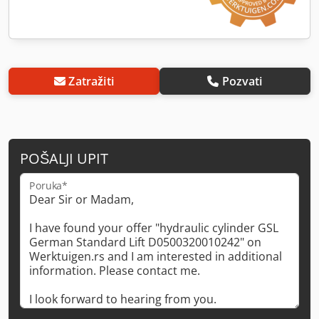
Zatražiti
Pozvati
POŠALJI UPIT
Poruka*