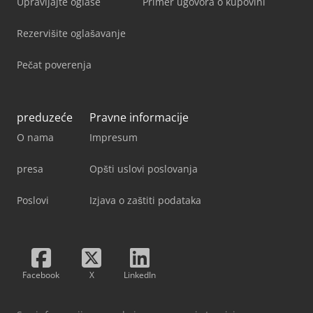
Upravljajte oglase
Primer ugovora o kupovini
Rezervišite oglašavanje
Pečat poverenja
preduzeće
Pravne informacije
O nama
Impresum
presa
Opšti uslovi poslovanja
Poslovi
Izjava o zaštiti podataka
Facebook
X
LinkedIn