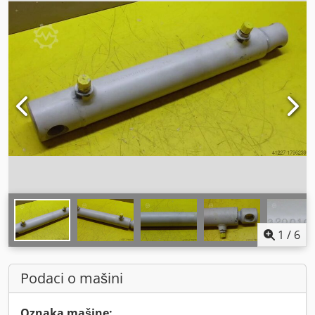
1
/
6
Podaci o mašini
Oznaka mašine: