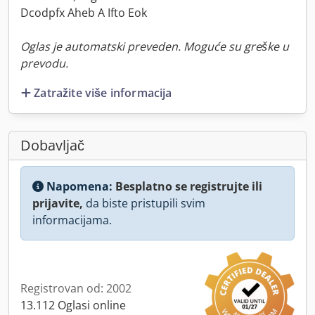
Dcodpfx Aheb A Ifto Eok
Oglas je automatski preveden. Moguće su greške u
prevodu.
Zatražite više informacija
Dobavljač
Napomena:
Besplatno se registrujte ili
prijavite,
da biste pristupili svim
informacijama.
Registrovan od: 2002
13.112 Oglasi online