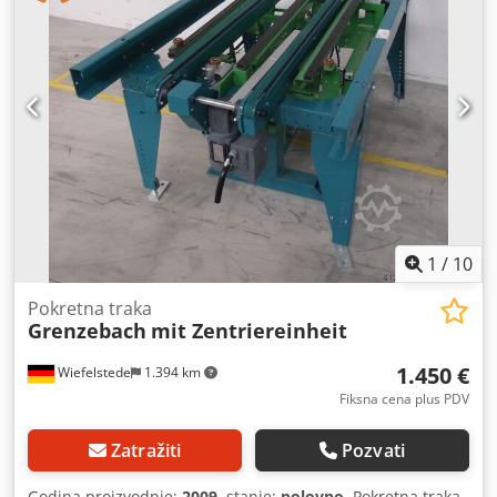
1
/
10
Pokretna traka
Grenzebach
mit Zentriereinheit
1.450 €
Wiefelstede
1.394 km
Fiksna cena plus PDV
Zatražiti
Pozvati
Godina proizvodnje:
2009
, stanje:
polovno
, Pokretna traka,