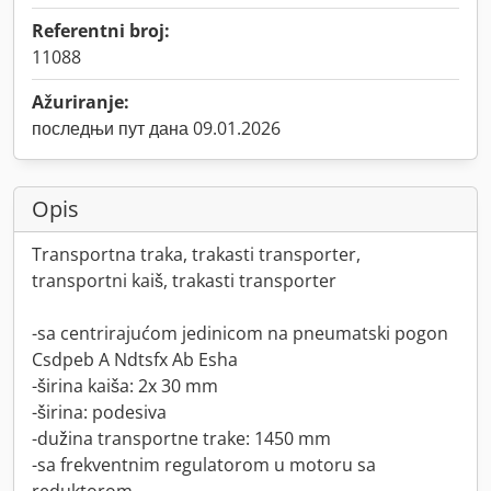
Referentni broj:
11088
Ažuriranje:
последњи пут дана 09.01.2026
Opis
Transportna traka, trakasti transporter,
transportni kaiš, trakasti transporter
-sa centrirajućom jedinicom na pneumatski pogon
Csdpeb A Ndtsfx Ab Esha
-širina kaiša: 2x 30 mm
-širina: podesiva
-dužina transportne trake: 1450 mm
-sa frekventnim regulatorom u motoru sa