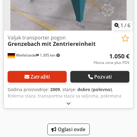
1
/
6
Valjak transporter pogon
Grenzebach
mit Zentriereinheit
1.050 €
Wiefelstede
1.395 km
Fiksna cena plus PDV
Zatražiti
Pozvati
Godina proizvodnje:
2009
, stanje:
dobro (polovno)
,
Rolerna staza, transportna staza sa valjcima, pokretana
rolerna staza, roler transporter Chsdpfxsb A S Uao Ab Eja -
sa pneumatski pokretanom centrirajućom jedinicom -
robustna konstrukcija -električni pogon -pogonski motor:
0,37 kW 76 o/min -širina valjaka: 1400 mm dužina
transportera: 1400 mm -prečnik valjka: 105 mm -valjci sa
Oglasi ovde
gumiranom površinom -prečnik osovine: 25 mm -visina