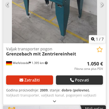
valjcima dostupna cena: po komadu dimenzije:
1400/1150/V960 mm težina: cca 230 kg
1
/
7
Valjak transporter pogon
Grenzebach
mit Zentriereinheit
1.050 €
Wiefelstede
1.395 km
Fiksna cena plus PDV
Zatražiti
Pozvati
Godina proizvodnje:
2009
, stanje:
dobro (polovno)
,
Valjkasti transporter, valjkasti kanal, pogonjeni valjkasti
transporter, valjkasta staza -sa pneumatski pokretanom
centrirajućom jedinicom -robustna konstrukcija -električni
Mali oglas