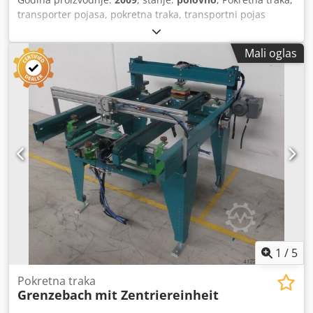
transporter pojasa, pokretna traka, transportni pojas
Chodpfx Absb A Tfhs Esa - Pneumatski vođena centralnom
jedinicom - sa jedinicom za podizanje -Širina kaiša: 2x 30
Mali oglas
mm -Širina: podesiva Dužina pokretnog pojasa: 1950 mm -
sa frekventnim konvertorom u menjaču -Drive: 0.075-0.37
kW Brzina: 14-72 obrtaja -Visina: podesivo Dimenzije:
1950/1120/H960 mm -Težina: približno 300 kg
1
/
5
Pokretna traka
Grenzebach
mit Zentriereinheit