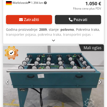
1.050 €
Wiefelstede
1.394 km
Fiksna cena plus PDV
Zatražiti
Pozvati
Godina proizvodnje:
2009
, stanje:
polovno
, Pokretna traka,
transporter pojasa, pokretna traka, transportni pojas -
Pneumatski vođena centralnom jedinicom -Širina kaiša: 2 x
30 mm -Širina: podesiva Chedpfjb A Tf Aex Ab Esa Dužina
Mali oglas
pokretnog pojasa: 1450 mm - sa frekventnim konvertorom
u menjaču -Drive: 0.075-0.37 kW Brzina: 14-72 obrtaja -
Visina: podesivo Dimenzije: 1580/1380/H1250 mm -Težina:
približno 300 kg