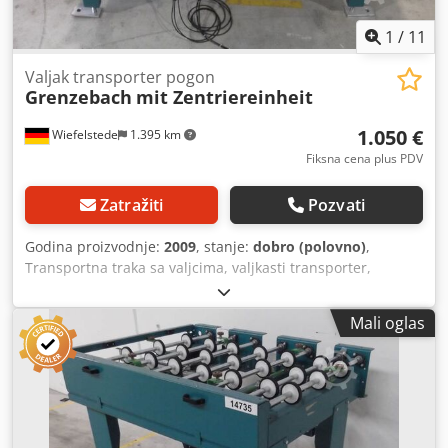
1
/
11
Valjak transporter pogon
Grenzebach
mit Zentriereinheit
1.050 €
Wiefelstede
1.395 km
Fiksna cena plus PDV
Zatražiti
Pozvati
Godina proizvodnje:
2009
, stanje:
dobro (polovno)
,
Transportna traka sa valjcima, valjkasti transporter,
pogonjeni valjkasti transporter, linija sa valjcima Cedpfeb
A H Skjx Ab Eoha -sa jedinicom za centriranje na
Mali oglas
pneumatski pogon -robustna izrada -električni pogon -
pogonski motor: 0,18 kW 76 obrt/min -transportna brzina:
25,05 m/min -širina valjka: 1000 mm dužina transportera:
1400 mm prečnik valjka: 105 mm valjci: gumirani prečnik
osovine: 25 mm transportna visina: 960 mm, podesiva
pogonski sistem: putem kaiša količina: 3 transportera sa