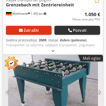
Grenzebach
mit Zentriereinheit
1.050 €
Wiefelstede
1.395 km
Fiksna cena plus PDV
Zatražiti
Pozvati
Godina proizvodnje:
2009
, stanje:
dobro (polovno)
,
Transporter sa valjcima, valjkasti transporter, pogonjeni
valjkasti transporter, valjkasta staza -sa pneumatski
pogonjenom centrirajućom jedinicom -robustna izvedba -
Mali oglas
električni pogon -pogonski motor: 0,37 kW 76 obr/min
-širina valjka: 820 mm dužina transporta: 1140 mm prečnik
valjka: 105 mm valjci: gumirani prečnik osovine: 25 mm
transportna visina: 950 mm, podesiva pogonski sistem:
preko kaiša količina: 2 transportera dostupna cena: po
komadu dimenzije: 1150/1140/H960 mm Chsdpfob A N
Huox Ab Eea masa: 219 kg