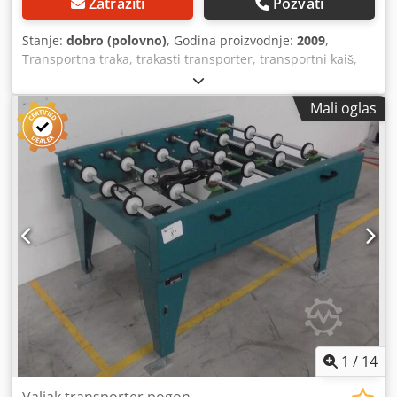
Zatražiti
Pozvati
Stanje:
dobro (polovno)
, Godina proizvodnje:
2009
,
Transportna traka, trakasti transporter, transportni kaiš,
trakasti transporter -sa jedinicom za centriranje,
pneumatski pogonjenom -sa jedinicom za podizanje -širina
Mali oglas
kaiša: 2x 30 mm -širina: podesiva -dužina transportera:
2450 mm -sa frekventnim regulatorom u motoru sa
reduktorom -pogon: 0,075-0,37 kW -obrtaji: 14-72 o/min -
visina: podesiva -količina: 2 transportne trake dostupne -
cena: po komadu -dimenzije: 2450/1380/H1000 mm
Cjdpfxjb A Nlls Ab Esha -težina: cca 300 kg
1
/
14
Valjak transporter pogon