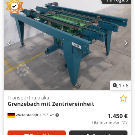
pogon -sa frekventnim regulatorom u motor-reduktoru -
Pogon: 0,075-0,37 kW -Obrtaji: 14-72 o/min -Širina valjka:
820 mm -Transportna dužina: 1140 mm -Prečnik valjka: 105
mm -Valjci: gumirani Chjdpfxob A I Hmo Ab Eea -Prečnik
osovine: 25 mm -Transportna visina: 1200 mm (podesiva) -
Pogon preko kaiša -Dimenzije: 1150/1140/V1200 mm -
Težina: 230 kg
1
/
6
Transportna traka
Grenzebach
mit Zentriereinheit
1.450 €
Wiefelstede
1.395 km
Fiksna cena plus PDV