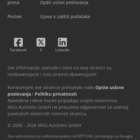
presa
Opšti uslovi poslovanja
Poslovi
Izjava o zaštiti podataka
Facebook
X
LinkedIn
Sve informacije, ponude i cene na ovoj stranici su
neobavezujuće i nisu pravno obavezujuće!
Korišćenjem ove stranice prihvatate naše
Opšte uslove
poslovanja
i
Politiku privatnosti
.
Navedene robne marke pripadaju svojim vlasnicima.
MSG Auctions GmbH ne preuzima odgovornost za sadržaj
povezanih eksternih internet stranica.
© 2000 - 2026 MSG Auctions GmbH
Ova veb-stranica je zaštićena putem reCAPTCHA i primenjuju se Google