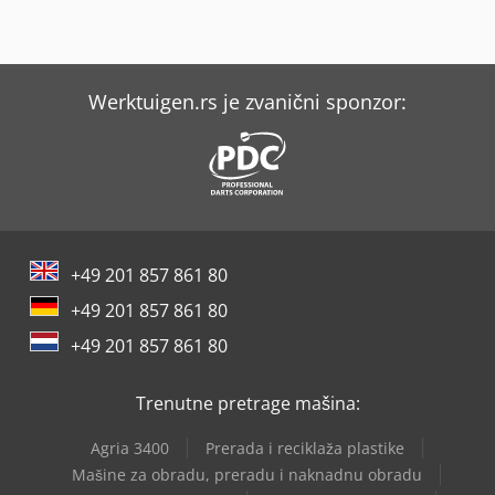
transporta: 1100 mm, podesiva -pogon: preko kaiša -
količina: 2 rolerne staze na lageru -cena: po komadu
dimenzije: 1400/1500/V1100 mm -težina: cca 230 kg
Werktuigen.rs je zvanični sponzor:
+49 201 857 861 80
+49 201 857 861 80
+49 201 857 861 80
Trenutne pretrage mašina:
Agria 3400
Prerada i reciklaža plastike
Mašine za obradu, preradu i naknadnu obradu