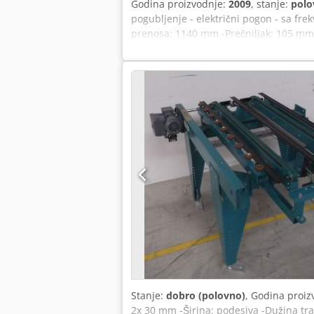
Godina proizvodnje:
2009
, stanje:
polo
pogubljenje - električni pogon - sa fr
prenosa: 1140 mm -Prečniljak: 105 mm 
Dimenzije: 1900/1150/H960 mm -Težina
Stanje:
dobro (polovno)
, Godina proiz
2x 30 mm -Širina: podesiva -Dužina t