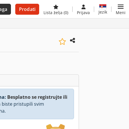
aga
Prodati
Jezik
Lista želja
(0)
Prijava
Meni
na:
Besplatno se registrujte ili
 biste pristupili svim
ma.