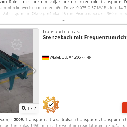
vno
, Roler, roler, pokretni valjak, pokretni roler, roler transporter
ekventnim konvertorom u menjaču -Drive: 0.075-0.37 kW Brzina: 14-7
-Valjci: gumeni -Okno prečnika: 25 mm Visina isporuke: 960 mm p
: približno 300 kg
Transportna traka
Grenzebach
mit Frequenzumrich
Wiefelstede
1.395 km
1
/
7
vodnje:
2009
, Transportna traka, trakasti transporter, transportna tr
ransportne trake: 1450 mm -sa frekventnim regulatorom u zupčasto