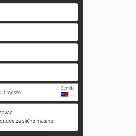
Zemlja
oj i mesto
rgovac
ponude za slične mašine