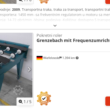
vodnje:
2009
, Transportna traka, traka za transport, transportni tra
ransportera: 1450 mm -sa frekventnim regulatorom u motoru sa me
ja: 14-72 obrt/min -Visina: podesiva -Količina: dostupno 5 transp
kg
Pokretni roler
Grenzebach
mit Frequenzumrich
Wiefelstede
1.394 km
1
/
5