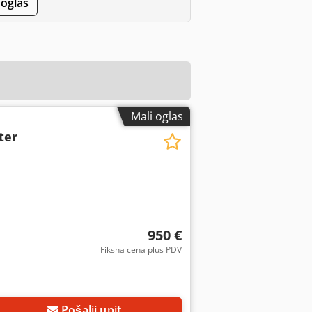
 oglas
Mali oglas
ter
950 €
Fiksna cena plus PDV
Pošalji upit