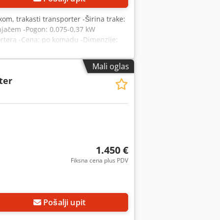
kom, trakasti transporter -Širina trake:
njačem -Pogon: 0,075-0,37 kW
ortera -Cena: po komadu -Dimenzije:
Mali oglas
ter
1.450 €
Fiksna cena plus PDV
Pošalji upit