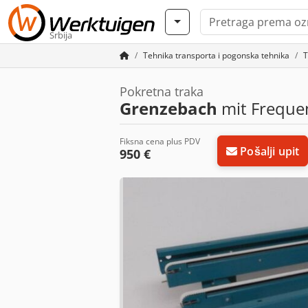
Srbija
Tehnika transporta i pogonska tehnika
T
Pokretna traka
Grenzebach
mit Freque
Fiksna cena plus PDV
Pošalji upit
950 €