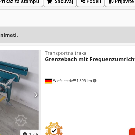
Prikaz za štampu
Sačuvaj
Podeli
Prijavite
animati.
Transportna traka
Grenzebach
mit Frequenzumrich
Wiefelstede
1.395 km
1
/
6