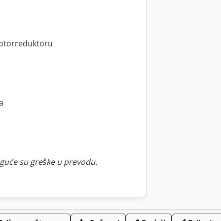
motorreduktoru
a
guće su greške u prevodu.