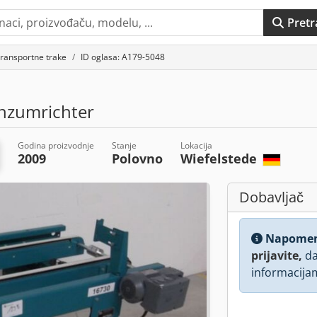
Pretr
ransportne trake
ID oglasa: A179-5048
nzumrichter
Godina proizvodnje
Stanje
Lokacija
2009
Polovno
Wiefelstede
Dobavljač
Napome
prijavite,
da
informacija