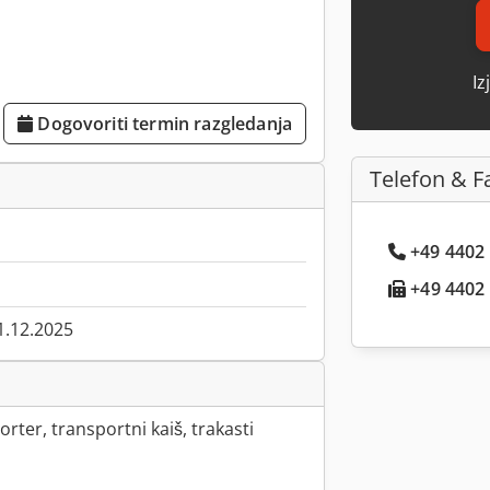
Iz
Dogovoriti termin razgledanja
Telefon & F
+49 4402 .
+49 4402 .
1.12.2025
rter, transportni kaiš, trakasti