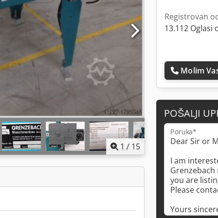
Registrovan o
13.112 Oglasi 
Molim Vas
POŠALJI UP
Poruka*
1
/
15