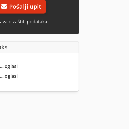
Pošalji upit
java o zaštiti podataka
aks
.. oglasi
.. oglasi