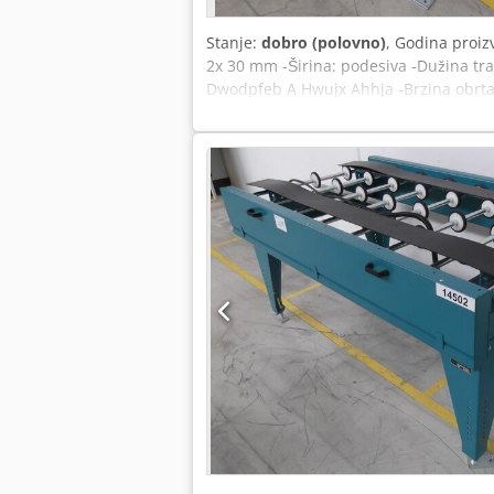
Stanje:
dobro (polovno)
, Godina proiz
2x 30 mm -Širina: podesiva -Dužina t
Dwodpfeb A Hwujx Ahhja -Brzina obrtan
1450/1380/H960 mm -Težina: oko 100 