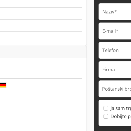
Naziv*
E-mail*
Telefon
Firma
Poštanski br
Ja sam t
Dobijte 