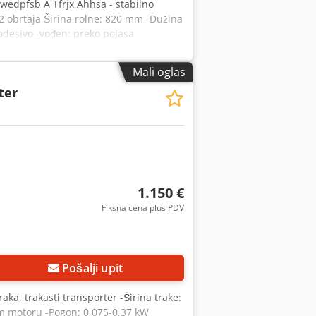
 Dwedpfsb A Tfrjx Ahhsa - stabilno
2 obrtaja Širina rolne: 820 mm -Dužina
odesivo -vođen: preko pojasa
Mali oglas
ter
1.150 €
Fiksna cena plus PDV
Pošalji upit
aka, trakasti transporter -Širina trake:
m motoru -Pogon: 0,075-0,37 kW