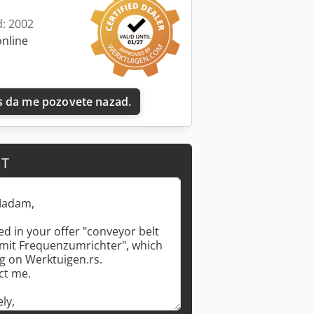
d: 2002
online
 da me pozovete nazad.
IT