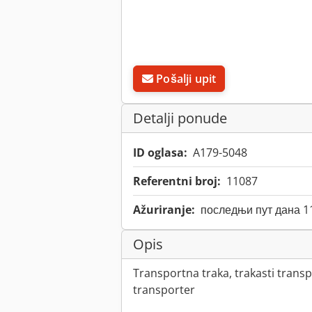
Pošalji upit
Detalji ponude
ID oglasa:
A179-5048
Referentni broj:
11087
Ažuriranje:
последњи пут дана 1
Opis
Transportna traka, trakasti transpo
transporter