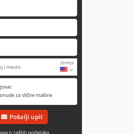
Zemlja
oj i mesto
rgovac
ponude za slične mašine
Pošalji upit
java o zaštiti podataka