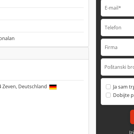
E-mail*
Telefon
onalan
Firma
Poštanski br
04 Zeven, Deutschland
Ja sam t
Dobijte 
Iz