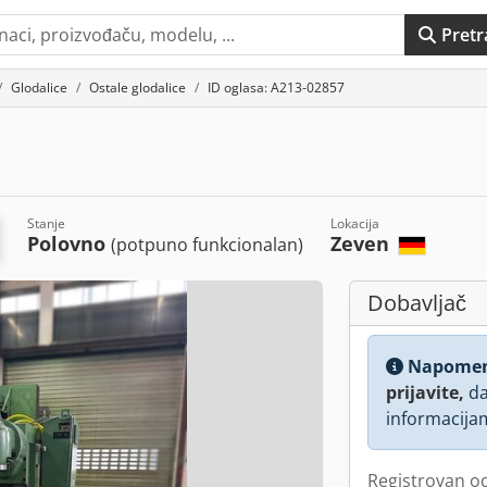
Pretr
Glodalice
Ostale glodalice
ID oglasa: A213-02857
Stanje
Lokacija
Polovno
Zeven
(potpuno funkcionalan)
Dobavljač
Napome
prijavite,
da
informacija
Registrovan o