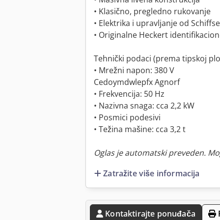
• Klasično, pregledno rukovanje
• Elektrika i upravljanje od Schiff
• Originalne Heckert identifikacio
Tehnički podaci (prema tipskoj ploč
• Mrežni napon: 380 V
Cedoymdwlepfx Agnorf
• Frekvencija: 50 Hz
• Nazivna snaga: cca 2,2 kW
• Posmici podesivi
• Težina mašine: cca 3,2 t
Oglas je automatski preveden. Mo
Zatražite više informacija
Kontaktirajte ponuđača