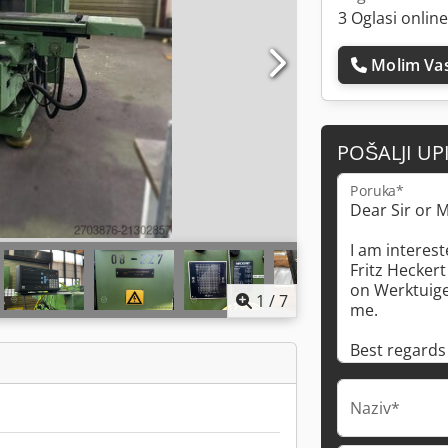
3 Oglasi online
Molim Vas
POŠALJI UP
Poruka*
1
/
7
Naziv*