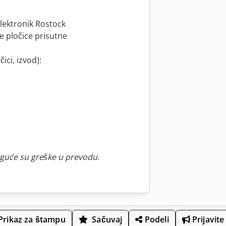
selektronik Rostock
ne pločice prisutne
ici, izvod):
guće su greške u prevodu.
Prikaz za štampu
Sačuvaj
Podeli
Prijavite