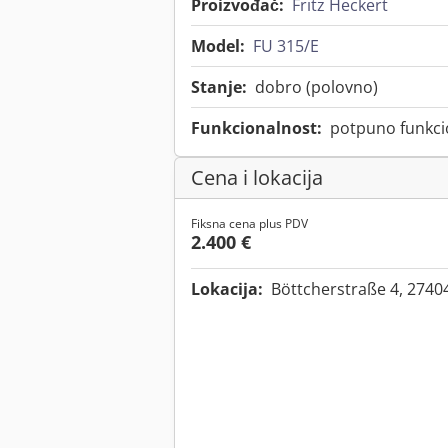
Proizvođač:
Fritz Heckert
Model:
FU 315/E
Stanje:
dobro (polovno)
Funkcionalnost:
potpuno funkci
Cena i lokacija
Fiksna cena plus PDV
2.400 €
Lokacija:
Böttcherstraße 4, 274