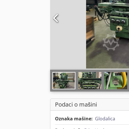
Podaci o mašini
Oznaka mašine:
Glodalica