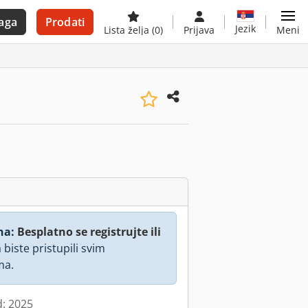
aga
Prodati
Jezik
Lista želja
(0)
Prijava
Meni
na:
Besplatno se registrujte ili
 biste pristupili svim
ma.
d: 2025