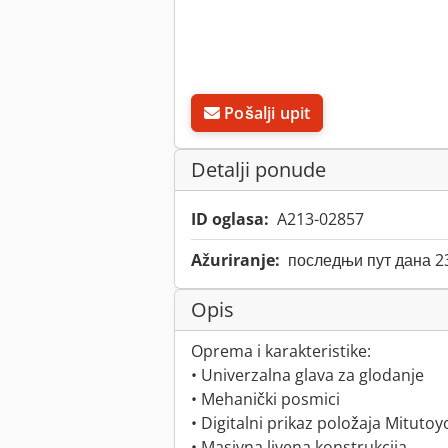
Pošalji upit
Detalji ponude
ID oglasa:
A213-02857
Ažuriranje:
последњи пут дана 2
Opis
Oprema i karakteristike:
• Univerzalna glava za glodanje
• Mehanički posmici
• Digitalni prikaz položaja Mitutoy
• Masivna livena konstrukcija