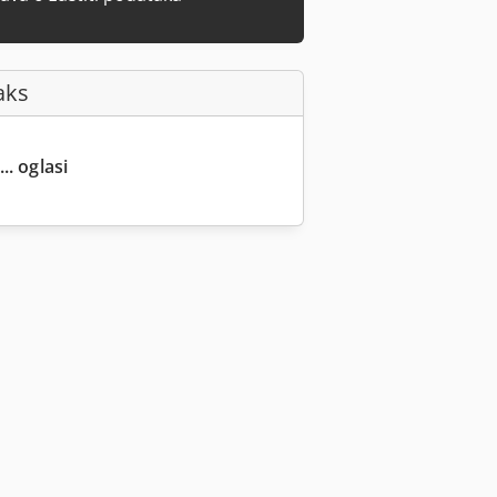
aks
.. oglasi