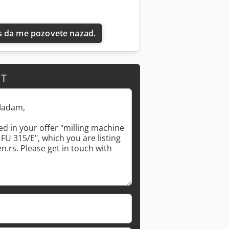
 da me pozovete nazad.
IT