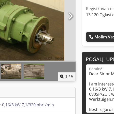
Registrovan o
13.120 Oglasi 
Molim Vas
POŠALJI UP
Poruka*
1
/
5
 0,16/3 kW 7,1/320 obrt/min