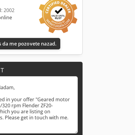
d: 2002
online
 da me pozovete nazad.
IT