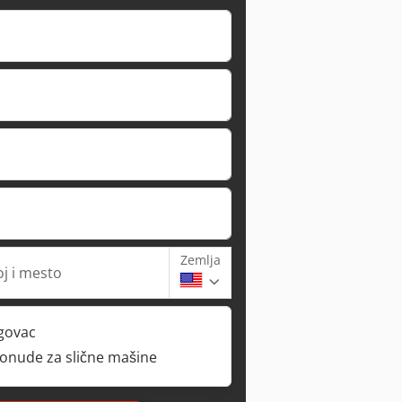
Zemlja
oj i mesto
rgovac
ponude za slične mašine