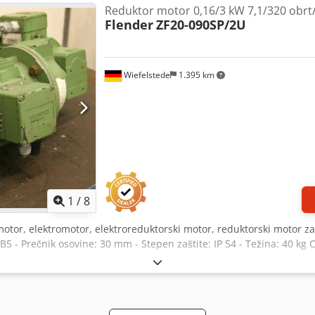
Reduktor motor 0,16/3 kW 7,1/320 obrt
Flender
ZF20-090SP/2U
Wiefelstede
1.395 km
1
/
8
motor, elektromotor, elektroreduktorski motor, reduktorski motor za 
5 - Prečnik osovine: 30 mm - Stepen zaštite: IP 54 - Težina: 40 kg C