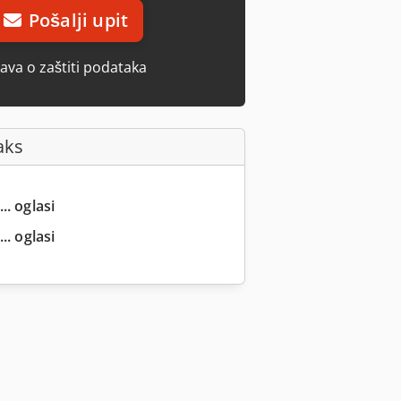
Pošalji upit
java o zaštiti podataka
aks
.. oglasi
.. oglasi