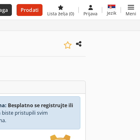
aga
Prodati
Jezik
Lista želja
(0)
Prijava
Meni
na:
Besplatno se registrujte ili
 biste pristupili svim
ma.