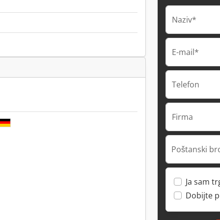
Naziv*
E-mail*
Telefon
Firma
Poštanski br
Ja sam t
Dobijte 