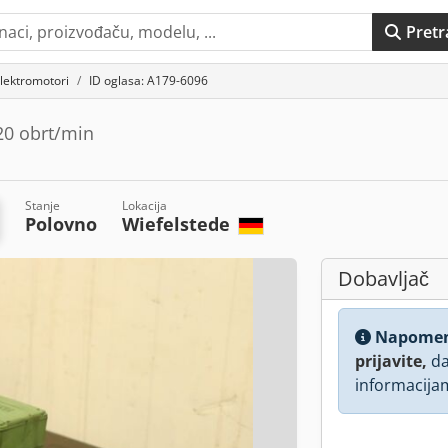
Pretr
lektromotori
ID oglasa: A179-6096
20 obrt/min
Stanje
Lokacija
Polovno
Wiefelstede
Dobavljač
Napome
prijavite,
da
informacija