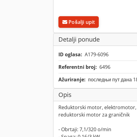
Pošalji upit
Detalji ponude
ID oglasa:
A179-6096
Referentni broj:
6496
Ažuriranje:
последњи пут дана 1
Opis
Reduktorski motor, elektromotor,
reduktorski motor za graničnik
- Obrtaji: 7,1/320 o/min
- Snaga: 0,16/3 kW