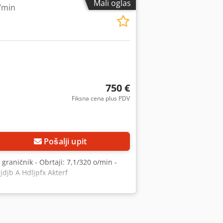
Mali oglas
/min
750 €
Fiksna cena plus PDV
Pošalji upit
graničnik - Obrtaji: 7,1/320 o/min -
jdjb A Hdljpfx Akterf