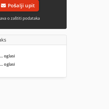
Pošalji upit
java o zaštiti podataka
aks
.. oglasi
.. oglasi