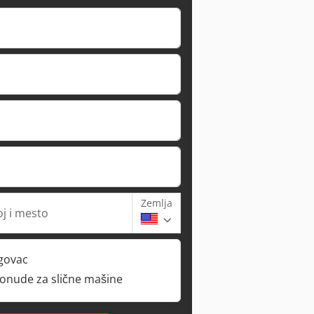
Zemlja
oj i mesto
rgovac
ponude za slične mašine