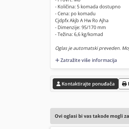
- Količina: 5 komada dostupno
- Cena: po komadu
Cjdpfx Akjb A Hw Ro Ajha
- Dimenzije: 95/170 mm
- Težina: 6,6 kg/komad
Oglas je automatski preveden. Mo
Zatražite više informacija
Kontaktirajte ponuđača
Ovi oglasi bi vas takođe mogli z