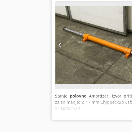
Stanje:
polovno
, Amortizeri, izvori p
za snimanje: Ø 17 mm Chjdpecxup Esfx
24 kg/komad