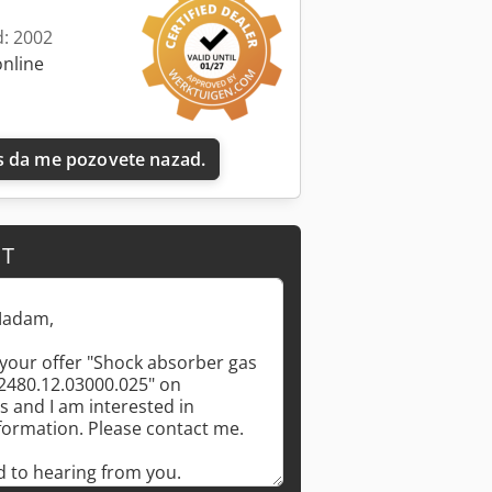
d: 2002
online
 da me pozovete nazad.
IT