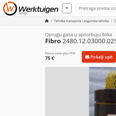
Srbija
Tehnika transporta i pogonska tehnika
O
Oprugu gasa u apsorbuju šoka
Fibro
2480.12.03000.02
Fiksna cena plus PDV
Pošalji upit
75 €