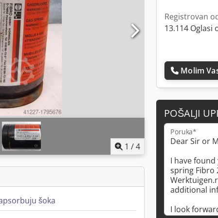
Registrovan o
13.114 Oglasi 
Molim Vas
POŠALJI UP
Poruka*
1
/
4
apsorbuju šoka