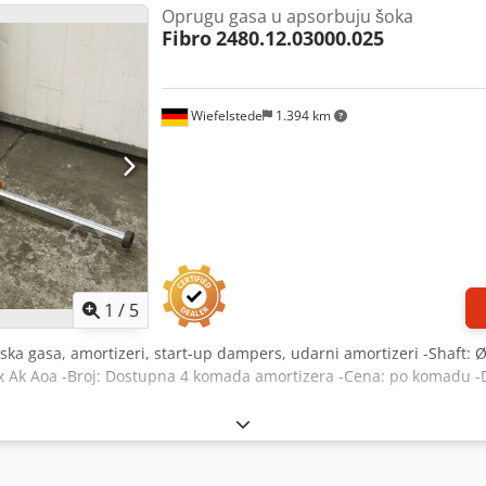
Oprugu gasa u apsorbuju šoka
Fibro
2480.12.03000.025
Wiefelstede
1.394 km
1
/
5
ritiska gasa, amortizeri, start-up dampers, udarni amortizeri -Shaf
 Ak Aoa -Broj: Dostupna 4 komada amortizera -Cena: po komadu -