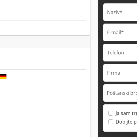
Naziv*
E-mail*
Telefon
Firma
Poštanski br
Ja sam t
Dobijte 