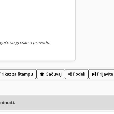
guće su greške u prevodu.
Prikaz za štampu
Sačuvaj
Podeli
Prijavite
animati.