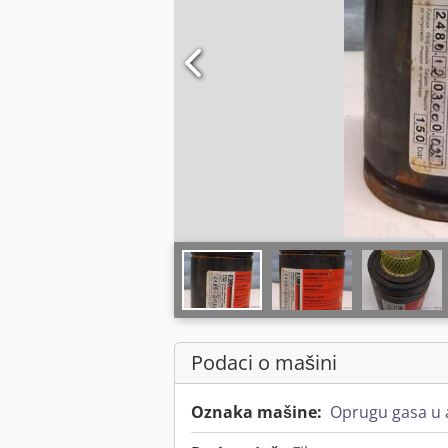
Podaci o mašini
Oznaka mašine:
Oprugu gasa u 