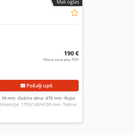
Mali oglas
190 €
Fiksna cena plus PDV
Pošalji upit
t: Ø 39 mm -Dužina okna: 470 mm -Rupa
Dimenzije: 1755/140/H100 mm -Težina: