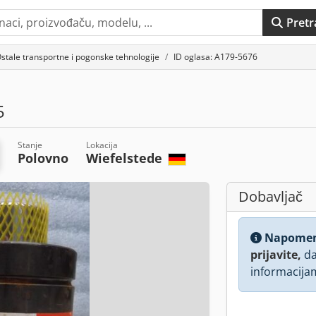
Pretr
stale transportne i pogonske tehnologije
ID oglasa: A179-5676
5
Stanje
Lokacija
Polovno
Wiefelstede
Dobavljač
Napome
prijavite,
da
informacija