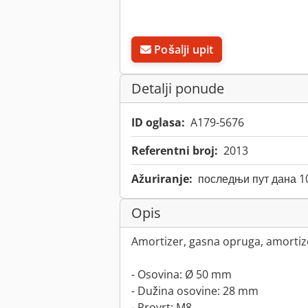
Pošalji upit
Detalji ponude
ID oglasa:
A179-5676
Referentni broj:
2013
Ažuriranje:
последњи пут дана 1
Opis
Amortizer, gasna opruga, amortiz
- Osovina: Ø 50 mm
- Dužina osovine: 28 mm
- Provrt: M8