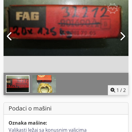
1
/
2
Podaci o mašini
Oznaka mašine:
Valjkasti ležaj sa konusnim valjcima