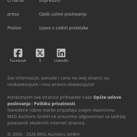
O nama
Impresum
presa
Opšti uslovi poslovanja
Poslovi
Izjava o zaštiti podataka
Facebook
X
LinkedIn
Sve informacije, ponude i cene na ovoj stranici su
neobavezujuće i nisu pravno obavezujuće!
Korišćenjem ove stranice prihvatate naše
Opšte uslove
poslovanja
i
Politiku privatnosti
.
Navedene robne marke pripadaju svojim vlasnicima.
MSG Auctions GmbH ne preuzima odgovornost za sadržaj
povezanih eksternih internet stranica.
© 2000 - 2026 MSG Auctions GmbH