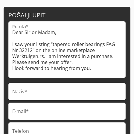
POŠALJI UPIT
Poruka*
Naziv*
E-mail*
Telefon