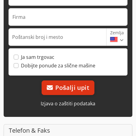
Firma
Zemlja
Poštanski broj i mesto
Ja sam trgovac
Dobijte ponude za slične mašine
Pošalji upit
Izjava o zaštiti podataka
Telefon & Faks