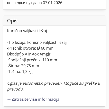
последњи пут дана 07.01.2026
Opis
Konično valjkasti ležaj
-Tip ležaja: konično valjkasti ležaj
-Prečnik otvora: Ø 60 mm
Dkodpfjb A Ir Aox Amgjr
-Spoljašnji prečnik: 110 mm
-Širina: 29,75 mm
-Težina: 1,3 kg
Oglas je automatski preveden. Moguće su greške u
prevodu.
Zatražite više informacija