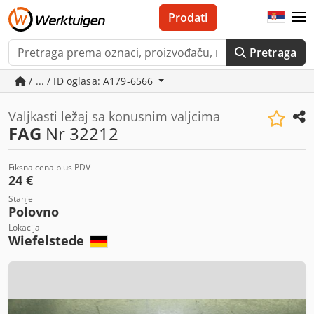
Prodati
Pretraga
/ ... / ID oglasa: A179-6566
Valjkasti ležaj sa konusnim valjcima
FAG
Nr 32212
Fiksna cena plus PDV
24 €
Stanje
Polovno
Lokacija
Wiefelstede