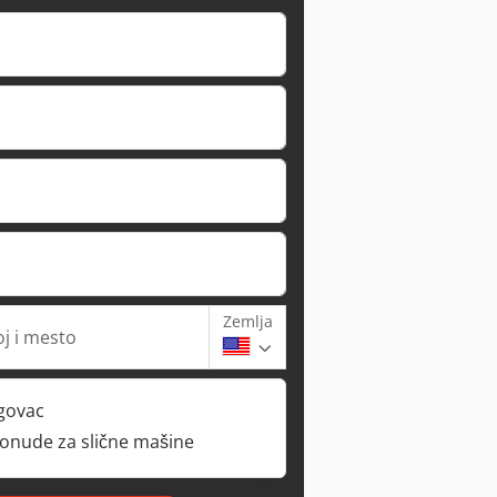
Zemlja
oj i mesto
rgovac
ponude za slične mašine