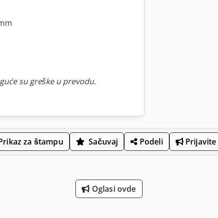
0 mm
guće su greške u prevodu.
Prikaz za štampu
Sačuvaj
Podeli
Prijavite
Oglasi ovde