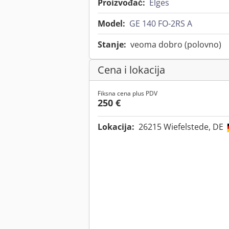
Proizvođač:
Elges
Model:
GE 140 FO-2RS A
Stanje:
veoma dobro (polovno)
Cena i lokacija
Fiksna cena plus PDV
250 €
Lokacija:
26215 Wiefelstede, DE