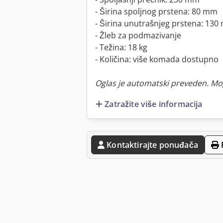
- Širina spoljnog prstena: 80 mm
- Širina unutrašnjeg prstena: 13
- Žleb za podmazivanje
- Težina: 18 kg
- Količina: više komada dostupno
Oglas je automatski preveden. Mo
Zatražite više informacija
Kontaktirajte ponuđača