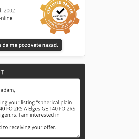
d: 2002
online
 da me pozovete nazad.
IT