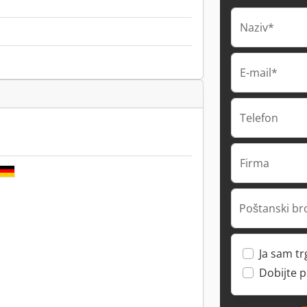
Naziv*
E-mail*
Telefon
Firma
Poštanski br
Ja sam t
Dobijte 