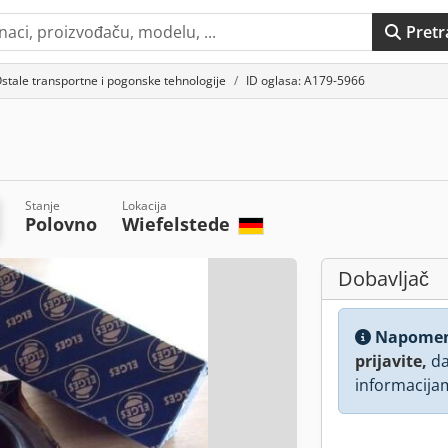
Pretr
stale transportne i pogonske tehnologije
ID oglasa: A179-5966
Stanje
Lokacija
Polovno
Wiefelstede
Dobavljač
Napome
prijavite,
da
informacija