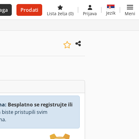
aga
Prodati
Jezik
Lista želja
(0)
Prijava
Meni
na:
Besplatno se registrujte ili
 biste pristupili svim
ma.