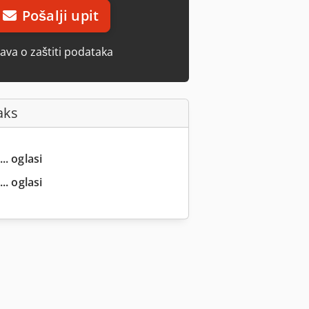
Pošalji upit
java o zaštiti podataka
aks
.. oglasi
.. oglasi