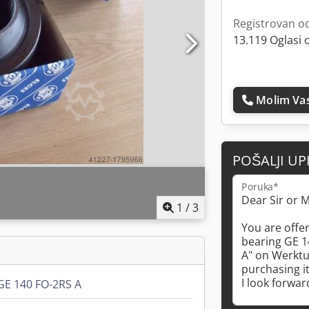
Registrovan o
13.119 Oglasi 
Molim Vas
POŠALJI UP
Poruka*
1
/
3
GE 140 FO-2RS A