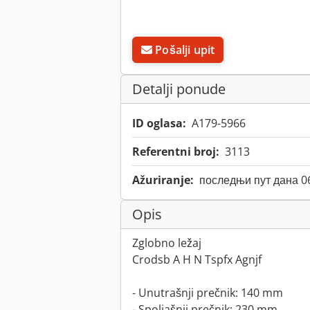
Pošalji upit
Detalji ponude
ID oglasa:
A179-5966
Referentni broj:
3113
Ažuriranje:
последњи пут дана 0
Opis
Zglobno ležaj
Crodsb A H N Tspfx Agnjf
- Unutrašnji prečnik: 140 mm
- Spoljašnji prečnik: 230 mm