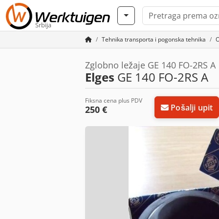
Srbija
Tehnika transporta i pogonska tehnika
O
Zglobno ležaje GE 140 FO-2RS A
Elges
GE 140 FO-2RS A
Fiksna cena plus PDV
Pošalji upit
250 €