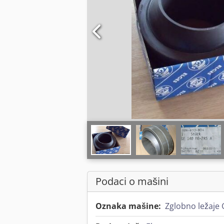
Podaci o mašini
Oznaka mašine:
Zglobno ležaje 