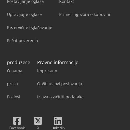
Postavljanje oglasa
Kontakt
Upravljajte oglase
Primer ugovora o kupovini
Rezervišite oglašavanje
Pečat poverenja
preduzeće
Pravne informacije
O nama
Impresum
presa
Opšti uslovi poslovanja
Poslovi
Izjava o zaštiti podataka
Facebook
X
LinkedIn