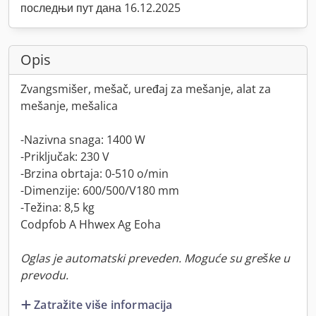
последњи пут дана 16.12.2025
Opis
Zvangsmišer, mešač, uređaj za mešanje, alat za
mešanje, mešalica
-Nazivna snaga: 1400 W
-Priključak: 230 V
-Brzina obrtaja: 0-510 o/min
-Dimenzije: 600/500/V180 mm
-Težina: 8,5 kg
Codpfob A Hhwex Ag Eoha
Oglas je automatski preveden. Moguće su greške u
prevodu.
Zatražite više informacija