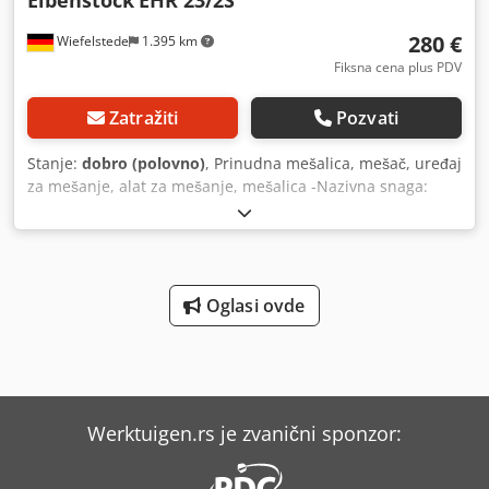
Eibenstock
EHR 23/2S
280 €
Wiefelstede
1.395 km
Fiksna cena plus PDV
Zatražiti
Pozvati
Stanje:
dobro (polovno)
, Prinudna mešalica, mešač, uređaj
za mešanje, alat za mešanje, mešalica -Nazivna snaga:
1400 W Chodpfx Ajb A Rnzog Eoa -Priključak: 230 V -Brzina
obrtanja: 0-510 o/min -Dimenzije: 600/500/V180 mm -
Težina: 8,5 kg
Oglasi ovde
Werktuigen.rs je zvanični sponzor: