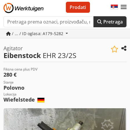
Prodati
Pretraga
/ ... / ID oglasa: A179-5282
Agitator
Eibenstock
EHR 23/2S
Fiksna cena plus PDV
280 €
Stanje
Polovno
Lokacija
Wiefelstede