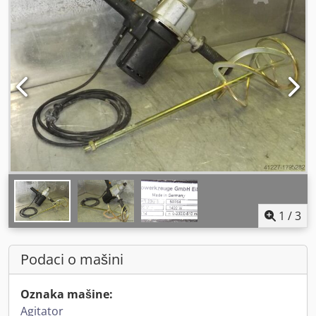
1
/
3
Podaci o mašini
Oznaka mašine:
Agitator