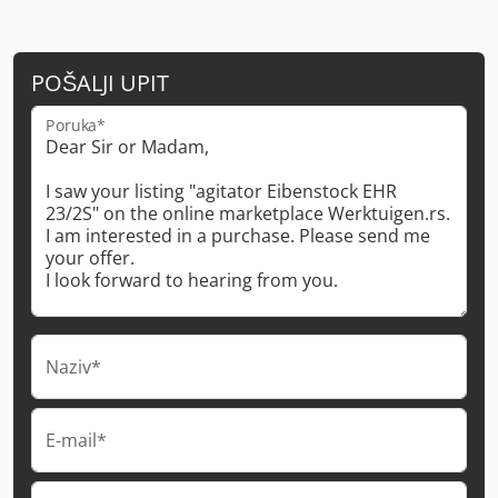
POŠALJI UPIT
Poruka*
Naziv*
E-mail*