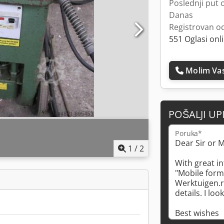
Poslednji put o
Danas
Registrovan o
551 Oglasi onl
Molim Vas
POŠALJI UP
Poruka*
1
/
2