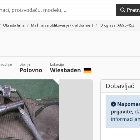
Pretr
Obrada lima
Mašina za oblikovanje (kraftformer)
ID oglasa: A695-453
zvodnje
Stanje
Lokacija
Polovno
Wiesbaden
Dobavljač
Napome
prijavite,
da
informacija