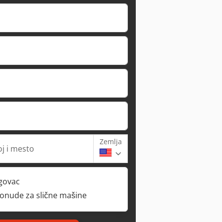
Zemlja
oj i mesto
rgovac
ponude za slične mašine