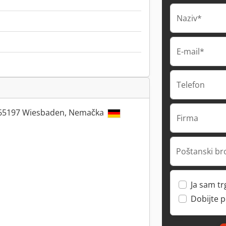
Naziv*
E-mail*
Telefon
, 65197 Wiesbaden, Nemačka
Firma
Poštanski br
Ja sam t
Dobijte 