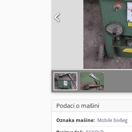
Podaci o mašini
Oznaka mašine:
Mobile bivšeg