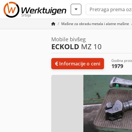
Srbija
Mašine za obradu metala i alatne mašine
Mobile bivšeg
ECKOLD
MZ 10
Godina proi
Informacije o ceni
1979