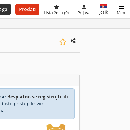
aga
Prodati
Jezik
Lista želja
(0)
Prijava
Meni
na:
Besplatno se registrujte ili
 biste pristupili svim
ma.