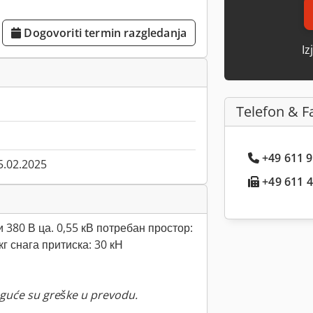
Dogovoriti termin razgledanja
Iz
Telefon & F
+49 611 9.
5.02.2025
+49 611 4.
и 380 В ца. 0,55 кВ потребан простор:
кг снага притиска: 30 кН
guće su greške u prevodu.