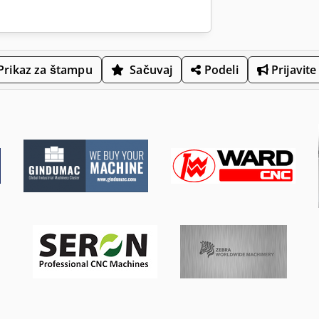
Prikaz za štampu
Sačuvaj
Podeli
Prijavite