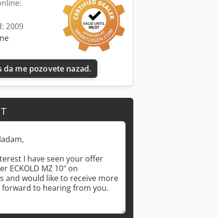
nline:
d: 2009
ine
 da me pozovete nazad.
IT