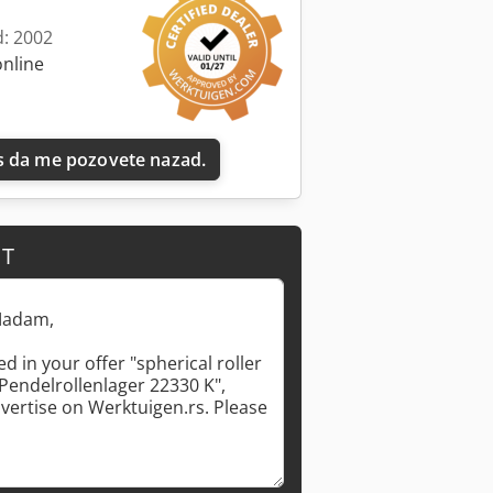
d: 2002
online
Zatražite više slika
 da me pozovete nazad.
IT