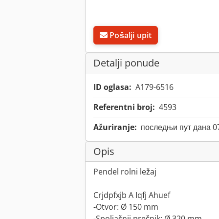
Pošalji upit
Detalji ponude
ID oglasa:
A179-6516
Referentni broj:
4593
Ažuriranje:
последњи пут дана 0
Opis
Pendel rolni ležaj
Crjdpfxjb A Iqfj Ahuef
-Otvor: Ø 150 mm
-Spoljašnji prečnik: Ø 320 mm