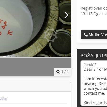
Registrovan o
13.113 Oglasi 
Molim Vas
POŠALJI UP
Poruka*
1
/
1
ležaj