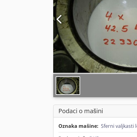
Podaci o mašini
Oznaka mašine:
Sferni valjkasti 