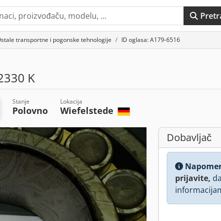
Pretr
stale transportne i pogonske tehnologije
ID oglasa: A179-6516
2330 K
Stanje
Lokacija
Polovno
Wiefelstede
Dobavljač
Napome
prijavite,
da
informacija