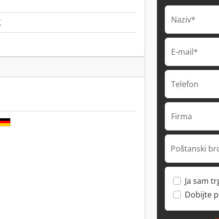
Naziv*
K
E-mail*
Telefon
Firma
Poštanski br
Ja sam t
Dobijte 