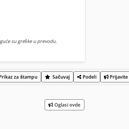
guće su greške u prevodu.
Prikaz za štampu
Sačuvaj
Podeli
Prijavite
Oglasi ovde