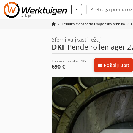
Srbija
Tehnika transporta i pogonska tehnika
O
Sferni valjkasti ležaj
DKF
Pendelrollenlager 2
Fiksna cena plus PDV
Pošalji upit
690 €