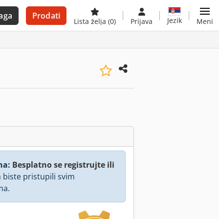
aga
Prodati
Jezik
Lista želja
(0)
Prijava
Meni
na:
Besplatno se registrujte ili
 biste pristupili svim
ma.