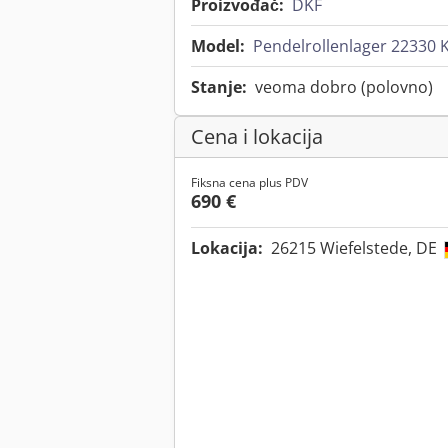
Proizvođač:
DKF
Model:
Pendelrollenlager 22330 
Stanje:
veoma dobro (polovno)
Cena i lokacija
Fiksna cena plus PDV
690 €
Lokacija:
26215 Wiefelstede, DE