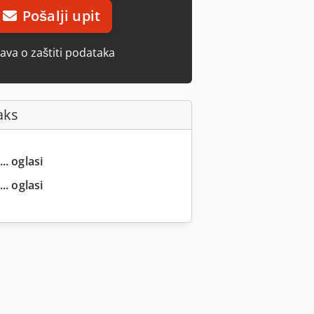
Pošalji upit
java o zaštiti podataka
aks
.. oglasi
.. oglasi