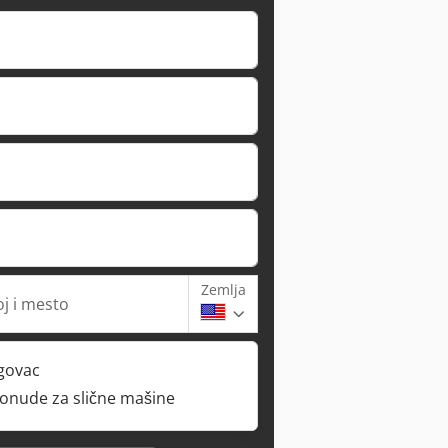
Zemlja
oj i mesto
rgovac
ponude za slične mašine