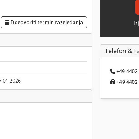
Dogovoriti termin razgledanja
Iz
Telefon & F
+49 4402 .
7.01.2026
+49 4402 .