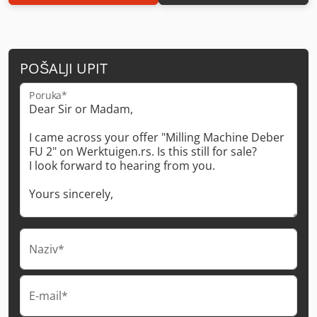
POŠALJI UPIT
Poruka*
Naziv*
E-mail*