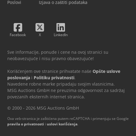
Poslovi
Izjava o zaštiti podataka
Facebook
X
LinkedIn
Sve informacije, ponude i cene na ovoj stranici su
neobavezujuće i nisu pravno obavezujuće!
Korišćenjem ove stranice prihvatate naše
Opšte uslove
poslovanja
i
Politiku privatnosti
.
Navedene robne marke pripadaju svojim vlasnicima.
MSG Auctions GmbH ne preuzima odgovornost za sadržaj
povezanih eksternih internet stranica.
© 2000 - 2026 MSG Auctions GmbH
Ova veb-stranica je zaštićena putem reCAPTCHA i primenjuju se Google
pravila o privatnosti
i
uslovi korišćenja
.