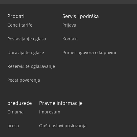
Prodati
Servis i podrška
Cene i tarife
Prijava
Postavljanje oglasa
Kontakt
Upravljajte oglase
Primer ugovora o kupovini
Rezervišite oglašavanje
Pečat poverenja
preduzeće
Pravne informacije
O nama
Impresum
presa
Opšti uslovi poslovanja