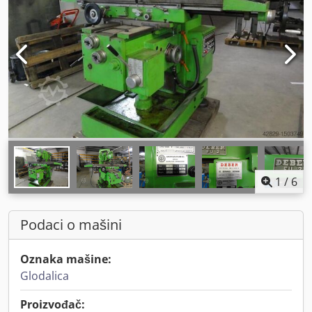
1
/
6
Podaci o mašini
Oznaka mašine:
Glodalica
Proizvođač: