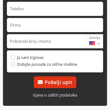
Telefon
Firma
Zemlja
Poštanski broj i mesto
Ja sam trgovac
Dobijte ponude za slične mašine
Pošalji upit
Izjava o zaštiti podataka