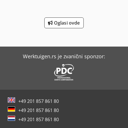
nas za više informacija o ovoj mašini. Dodatne informacije
Chodpfx Asx D Hdhjmvoa • Robot i upravljačka jedinica •
Maksimalna nosivost: 15 kg • Radni opseg: 0-4500 mm •
Digitalni ulazi/izlazi: 16 • Serijski interfejs: Da • CAN-bus:
Oglasi ovde
Da • USB interfejsi: 2 • Flash memorija: 8 GB • Moduli za
napajanje: 24 V • Proširivo do 12 osa • Izvor struje za
zavarivanje: Uključen • Interfejs za zavarivanje: Integrisan •
Zavarivanje i funkcionalni test: Uključeni • Uređaj za
čišćenje gorionika: CMR-8-C uređaj za čišćenje gorionika •
Uspravni robotski gorionik za zavarivanje: Uključen • Taktile
Werktuigen.rs je zvanični sponzor:
senzore: Da • Senzor električnog luka: Uključen Tehnički
podaci pozicionera radnog komada • Nosivost: 10 kN •
Nominalni obrtni moment: maks. 1600 Nm • Nagibni
moment: maks. 8800 Nm • Moment tromosti mase: 900
kgm² • Opseg rotacije: +,- 360° • Opseg ljuljanja: 370° •
Kapacitet usisavanja dima od zavarivanja: 3000 - 4320 m³/h
• Snaga motora: 5,5 kW • Priključni napon: 3 x 400V/50 Hz •
+49 201 857 861 80
Nivo buke: 65 dB(A) • Težina: 640 kg • Dimenzije (Š x D x V):
1413 x 1413 x 2110 mm
+49 201 857 861 80
+49 201 857 861 80