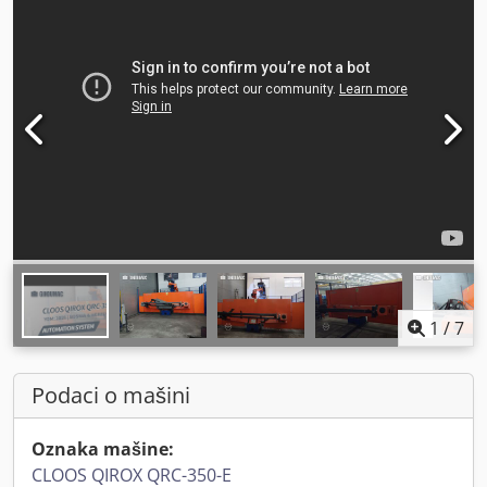
1
/
7
Podaci o mašini
Oznaka mašine:
CLOOS QIROX QRC-350-E