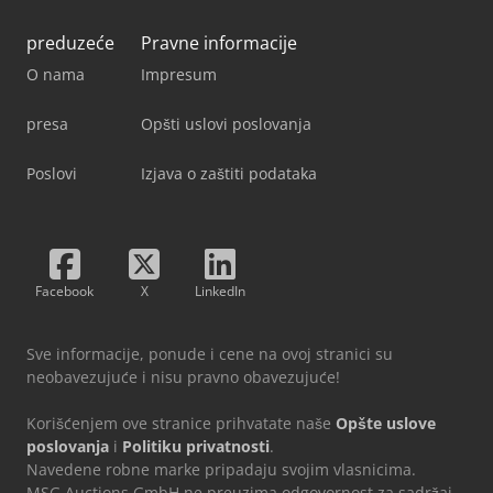
preduzeće
Pravne informacije
O nama
Impresum
presa
Opšti uslovi poslovanja
Poslovi
Izjava o zaštiti podataka
Facebook
X
LinkedIn
Sve informacije, ponude i cene na ovoj stranici su
neobavezujuće i nisu pravno obavezujuće!
Korišćenjem ove stranice prihvatate naše
Opšte uslove
poslovanja
i
Politiku privatnosti
.
Navedene robne marke pripadaju svojim vlasnicima.
MSG Auctions GmbH ne preuzima odgovornost za sadržaj