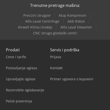
Trenutne pretrage mašina:
Precizni strugovi
Alup Kompresori
Alfa Laval Centrifuge
Abb Robot
Airwell Klima Uređaji
Alfa Laval Dekanter
CNC strugo-glodački centri
Prodati
Servis i podrška
Cene i tarife
Prijava
Postavljanje oglasa
Kontakt
Upravljajte oglase
Primer ugovora o kupovini
Rezervišite oglašavanje
Pečat poverenja