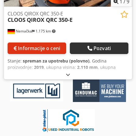
1
/
9
CLOOS QIROX QRC 350-E
CLOOS
QIROX QRC 350-E
Nemačka
1.175 km
Informacije o ceni
Pozvati
Stanje:
spreman za upotrebu (polovno)
, Godina
proizvodnje:
2019
, ukupna visina:
2.110 mm
, ukupna
širina:
1.413 mm
, ukupna težina:
640 kg
, maksimalna
dužina proizvoda:
1.413 mm
, broj osovina:
6
, Ovaj CLOOS
QIROX QRC 350-E je proizveden 2019. godine. Ima
maksimalnu nosivost od 15 kg i radni opseg do 4500 mm.
Opremljen je sa QC 2 Master upravljačkom jedinicom i
ručnim programatorskim uređajem sa 8,4" touchscreen
ekranom. Robot omogućava proširenje do 12 osa i
poseduje integrisani softver za zavarivanje i digitalni
interfejs. Preporučujemo da razmotrite kupovinu ovog
CLOOS QIROX QRC 350-E zavaračkog robota. Kontaktirajte