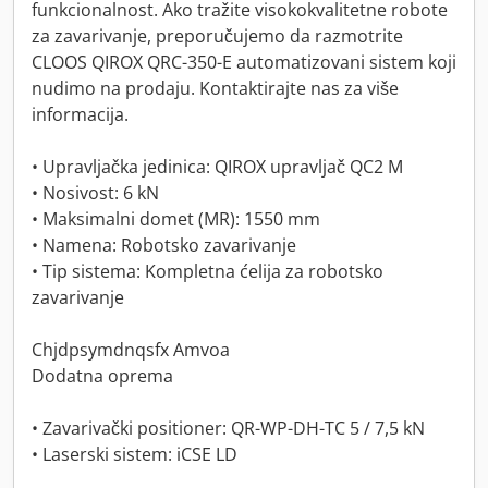
funkcionalnost. Ako tražite visokokvalitetne robote
za zavarivanje, preporučujemo da razmotrite
CLOOS QIROX QRC-350-E automatizovani sistem koji
nudimo na prodaju. Kontaktirajte nas za više
informacija.
• Upravljačka jedinica: QIROX upravljač QC2 M
• Nosivost: 6 kN
• Maksimalni domet (MR): 1550 mm
• Namena: Robotsko zavarivanje
• Tip sistema: Kompletna ćelija za robotsko
zavarivanje
Chjdpsymdnqsfx Amvoa
Dodatna oprema
• Zavarivački positioner: QR-WP-DH-TC 5 / 7,5 kN
• Laserski sistem: iCSE LD