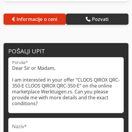
Informacije o ceni
Pozvati
POŠALJI UPIT
Poruka*
Naziv*