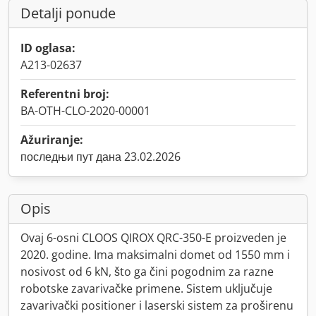
Detalji ponude
ID oglasa:
A213-02637
Referentni broj:
BA-OTH-CLO-2020-00001
Ažuriranje:
последњи пут дана 23.02.2026
Opis
Ovaj 6-osni CLOOS QIROX QRC-350-E proizveden je
2020. godine. Ima maksimalni domet od 1550 mm i
nosivost od 6 kN, što ga čini pogodnim za razne
robotske zavarivačke primene. Sistem uključuje
zavarivački positioner i laserski sistem za proširenu