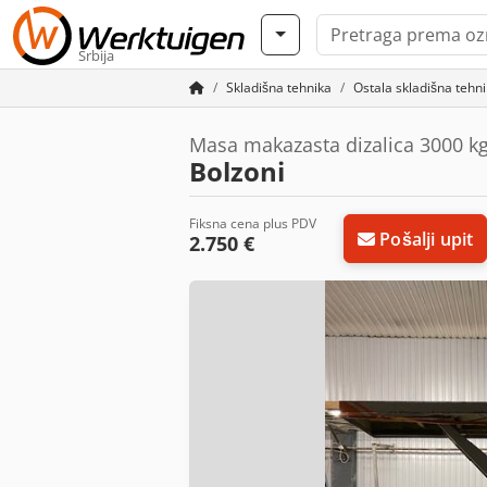
Srbija
Skladišna tehnika
Ostala skladišna tehn
Masa makazasta dizalica 3000 k
Bolzoni
Fiksna cena plus PDV
Pošalji upit
2.750 €