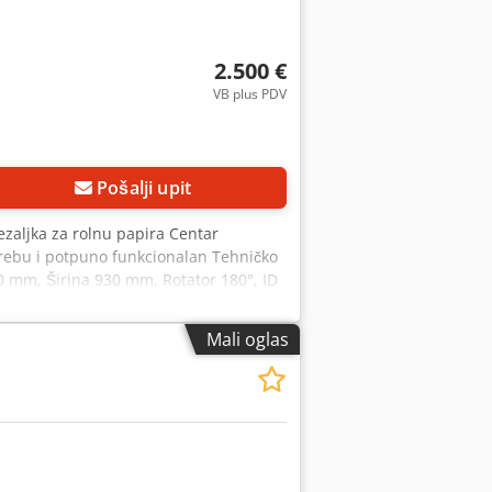
2.500 €
VB plus PDV
Pošalji upit
tezaljka za rolnu papira Centar
trebu i potpuno funkcionalan Tehničko
0 mm, Širina 930 mm, Rotator 180°, ID
Mali oglas