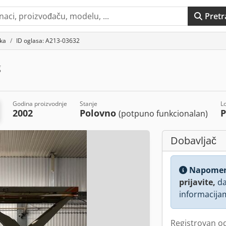
Pretr
ika
ID oglasa: A213-03632
g
Godina proizvodnje
Stanje
L
2002
Polovno
P
(potpuno funkcionalan)
Dobavljač
Napome
prijavite,
da
informacija
Registrovan o