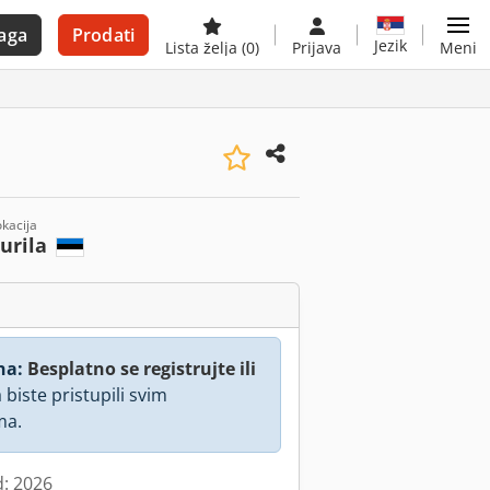
aga
Prodati
Jezik
Lista želja
(0)
Prijava
Meni
okacija
urila
na:
Besplatno se registrujte ili
 biste pristupili svim
ma.
d: 2026