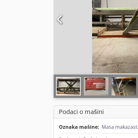
Podaci o mašini
Oznaka mašine:
Masa makazasta