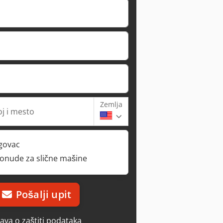
Zemlja
oj i mesto
rgovac
ponude za slične mašine
Pošalji upit
java o zaštiti podataka