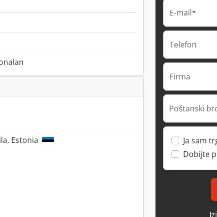
E-mail*
Telefon
onalan
Firma
Poštanski br
ila, Estonia
Ja sam t
Dobijte 
Iz