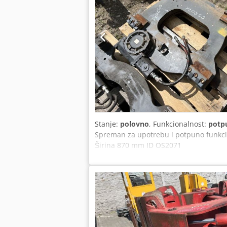
Stanje:
polovno
, Funkcionalnost:
potp
Spreman za upotrebu i potpuno funkcio
Širina 870 mm ID OS2071