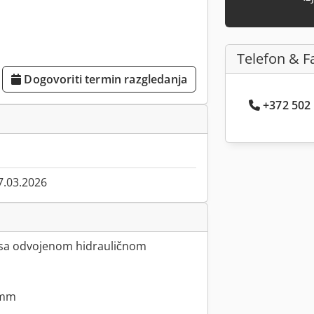
Telefon & F
Dogovoriti termin razgledanja
+372 502 .
7.03.2026
o sa odvojenom hidrauličnom
 mm