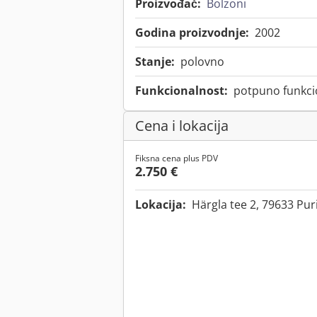
Proizvođač:
Bolzoni
Godina proizvodnje:
2002
Stanje:
polovno
Funkcionalnost:
potpuno funkci
Cena i lokacija
Fiksna cena plus PDV
2.750 €
Lokacija:
Härgla tee 2, 79633 Pur