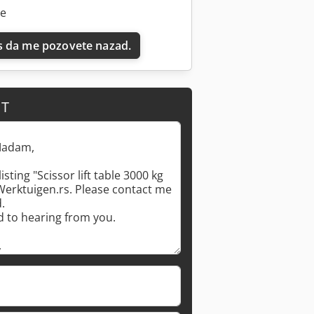
ne
 da me pozovete nazad.
IT