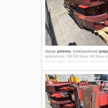
Stanje:
polovno
, Funkcionalnost:
potp
opterećenja: 760 ISO klasa: ISO klasa
stanje: dobro Opis: Godina proizvodnj
OS2047.