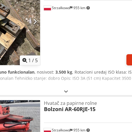
Strzałkowo
955 km
1
/
5
uno funkcionalan
, nosivost:
3.500 kg
, Rotacioni uređaj ISO klasa: I
nalan Tehničko stanje: dobro Opis: ISO 3A (51 cm) Kapacitet 3500 
Hvatač za papirne rolne
Bolzoni
AR-60RJE-15
Strzałkowo
955 km