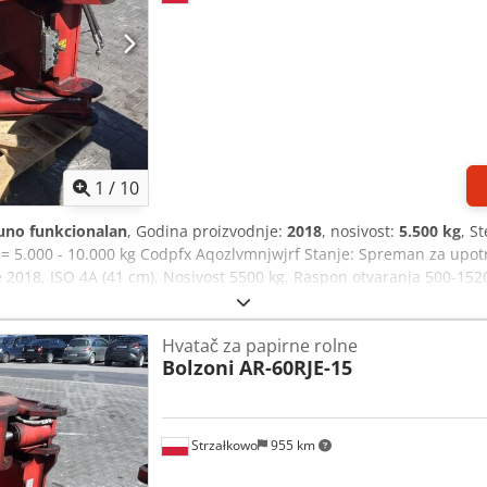
1
/
10
uno funkcionalan
, Godina proizvodnje:
2018
, nosivost:
5.500 kg
, S
 4 = 5.000 - 10.000 kg Codpfx Aqozlvmnjwjrf Stanje: Spreman za upo
e 2018, ISO 4A (41 cm), Nosivost 5500 kg, Raspon otvaranja 500-152
Hvatač za papirne rolne
Bolzoni
AR-60RJE-15
Strzałkowo
955 km