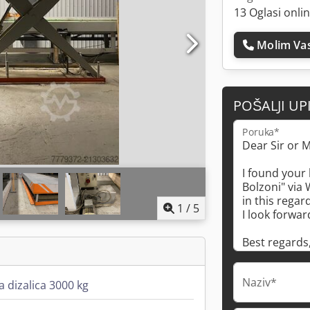
13 Oglasi onli
Molim Vas
POŠALJI UP
Poruka*
1
/
5
Naziv*
 dizalica 3000 kg