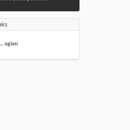
aks
.. oglasi