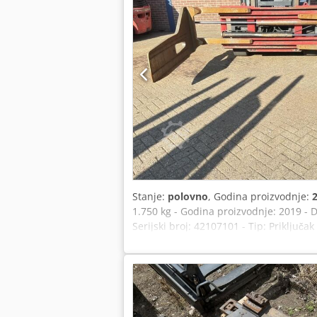
Stanje:
polovno
, Godina proizvodnje:
1.750 kg - Godina proizvodnje: 2019 - 
Serijski broj: 42107101 - Tip: Priključ
Paketi za transport [kom]: 1 Finansijs
preduzeća Dostava i mogućnost zamene