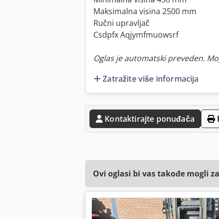
Maksimalna visina 2500 mm
Ručni upravljač
Csdpfx Aqjymfmuowsrf
Oglas je automatski preveden. Mo
Zatražite više informacija
Kontaktirajte ponuđača
Ovi oglasi bi vas takođe mogli z