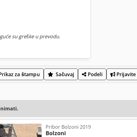
guće su greške u prevodu.
Prikaz za štampu
Sačuvaj
Podeli
Prijavite
animati.
Pribor Bolzoni 2019
Bolzoni