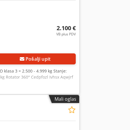
2.100 €
VB plus PDV
Pošalji upit
SO klasa 3 = 2.500 - 4.999 kg Stanje:
kg Rotator 360° Cedpfozl Ivhsx Aqwjrf
Mali oglas