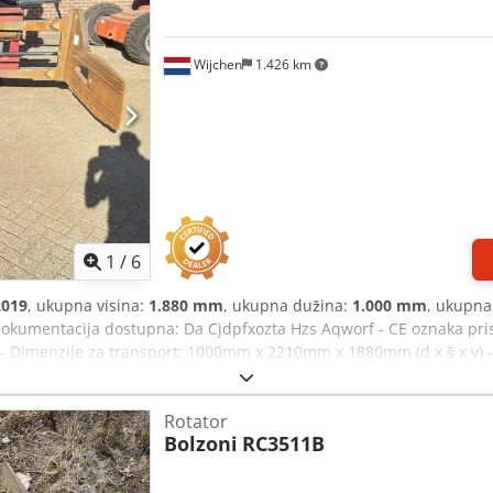
Wijchen
1.426 km
1
/
6
2019
, ukupna visina:
1.880 mm
, ukupna dužina:
1.000 mm
, ukupna
Dokumentacija dostupna: Da Cjdpfxozta Hzs Aqworf - CE oznaka prisut
ak - Dimenzije za transport: 1000mm x 2210mm x 1880mm (d x š x v) - 
ke informacije PDV: Navedena cena je bez PDV-a PDV/Posebni režim 
 su uvek moguće za sve proizvode iz industrijskog sektora Koen v
Rotator
Bolzoni
RC3511B