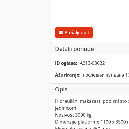
Pošalji upit
Detalji ponude
ID oglasa:
A213-03632
Ažuriranje:
последњи пут дана 1
Opis
Hidraulični makazasti podizni st
jedinicom
Nosivost 3000 kg
Dimenzije platforme 1100 x 3500
Minimalna visina 450 mm