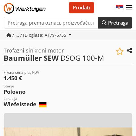
Prodati
Pretraga
/ ... / ID oglasa: A179-6755
Trofazni sinkroni motor
Baumüller SEW
DSOG 100-M
Fiksna cena plus PDV
1.450 €
Stanje
Polovno
Lokacija
Wiefelstede