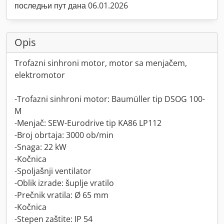
последњи пут дана 06.01.2026
Opis
Trofazni sinhroni motor, motor sa menjačem,
elektromotor
-Trofazni sinhroni motor: Baumüller tip DSOG 100-
M
-Menjač: SEW-Eurodrive tip KA86 LP112
-Broj obrtaja: 3000 ob/min
-Snaga: 22 kW
-Kočnica
-Spoljašnji ventilator
-Oblik izrade: šuplje vratilo
-Prečnik vratila: Ø 65 mm
-Kočnica
-Stepen zaštite: IP 54