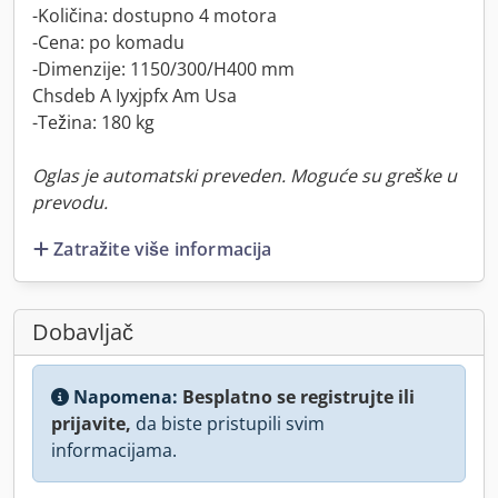
-Količina: dostupno 4 motora
-Cena: po komadu
-Dimenzije: 1150/300/H400 mm
Chsdeb A Iyxjpfx Am Usa
-Težina: 180 kg
Oglas je automatski preveden. Moguće su greške u
prevodu.
Zatražite više informacija
Dobavljač
Napomena:
Besplatno se registrujte ili
prijavite,
da biste pristupili svim
informacijama.