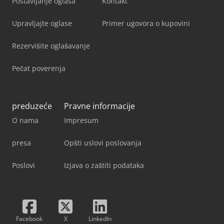
Postavljanje oglasa
Kontakt
Upravljajte oglase
Primer ugovora o kupovini
Rezervišite oglašavanje
Pečat poverenja
preduzeće
Pravne informacije
O nama
Impresum
presa
Opšti uslovi poslovanja
Poslovi
Izjava o zaštiti podataka
Facebook
X
LinkedIn