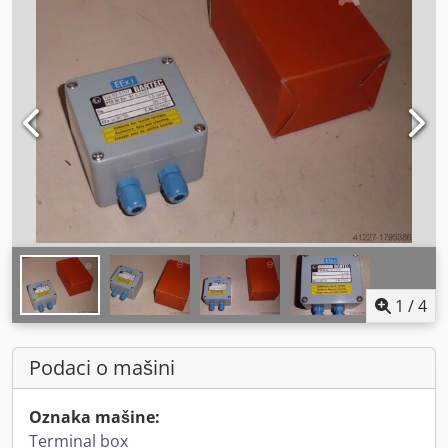
1
/
4
Podaci o mašini
Oznaka mašine:
Terminal box