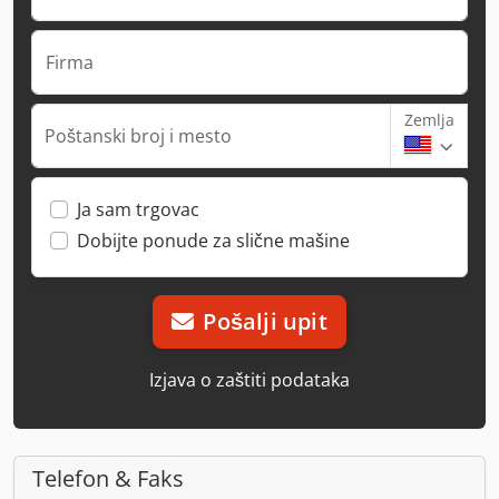
Firma
Zemlja
Poštanski broj i mesto
Ja sam trgovac
Dobijte ponude za slične mašine
Pošalji upit
Izjava o zaštiti podataka
Telefon & Faks