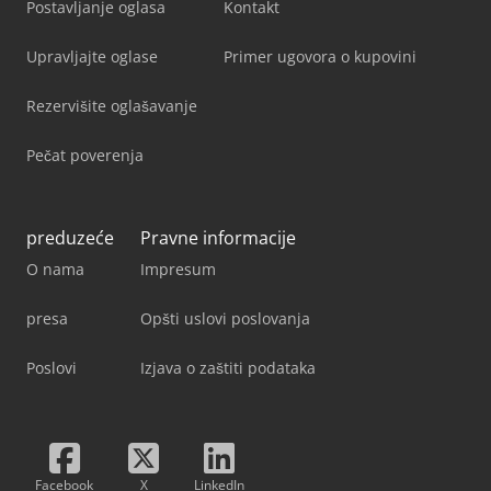
Postavljanje oglasa
Kontakt
Upravljajte oglase
Primer ugovora o kupovini
Rezervišite oglašavanje
Pečat poverenja
preduzeće
Pravne informacije
O nama
Impresum
presa
Opšti uslovi poslovanja
Poslovi
Izjava o zaštiti podataka
Facebook
X
LinkedIn