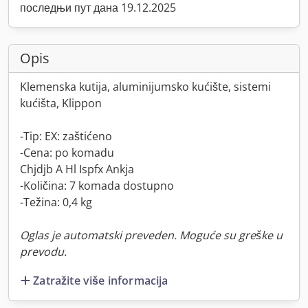
последњи пут дана 19.12.2025
Opis
Klemenska kutija, aluminijumsko kućište, sistemi
kućišta, Klippon
-Tip: EX: zaštićeno
-Cena: po komadu
Chjdjb A Hl Ispfx Ankja
-Količina: 7 komada dostupno
-Težina: 0,4 kg
Oglas je automatski preveden. Moguće su greške u
prevodu.
Zatražite više informacija